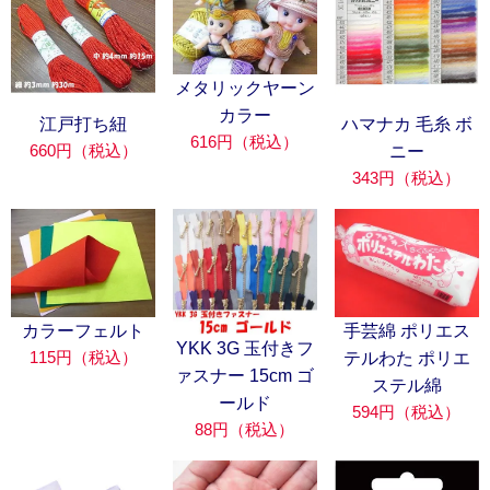
メタリックヤーン
カラー
江戸打ち紐
ハマナカ 毛糸 ボ
616円（税込）
660円（税込）
ニー
343円（税込）
カラーフェルト
手芸綿 ポリエス
YKK 3G 玉付きフ
115円（税込）
テルわた ポリエ
ァスナー 15cm ゴ
ステル綿
ールド
594円（税込）
88円（税込）