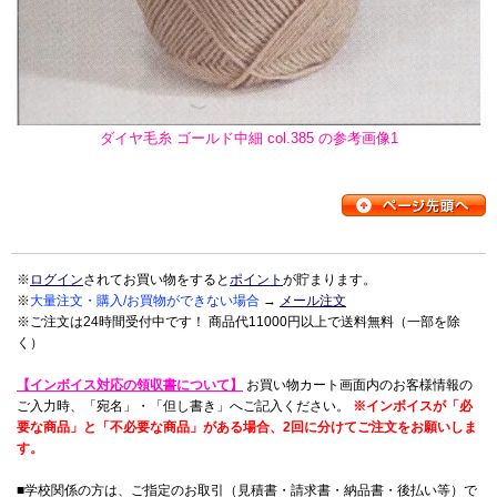
ダイヤ毛糸 ゴールド中細 col.385 の参考画像1
※
ログイン
されてお買い物をすると
ポイント
が貯まります。
※
大量注文・購入/お買物ができない場合
→
メール注文
※ご注文は24時間受付中です！ 商品代11000円以上で送料無料（一部を除
く）
【インボイス対応の領収書について】
お買い物カート画面内のお客様情報の
ご入力時、「宛名」・「但し書き」へご記入ください。
※インボイスが「必
要な商品」と「不必要な商品」がある場合、2回に分けてご注文をお願いしま
す。
■学校関係の方は、ご指定のお取引（見積書・請求書・納品書・後払い等）で