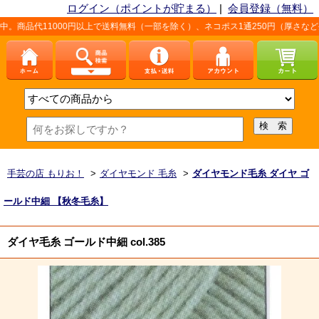
ログイン（ポイントが貯まる）
|
会員登録（無料）
000円以上で送料無料（一部を除く）、ネコポス1通250円（厚さなど条件あり）
手芸の店 もりお！
>
ダイヤモンド 毛糸
>
ダイヤモンド毛糸 ダイヤ ゴ
ールド中細 【秋冬毛糸】
ダイヤ毛糸 ゴールド中細 col.385