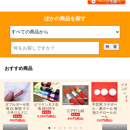
ほかの商品を探す
おすすめ商品
イナ
ンの
ン「
糸
26
ビリケンモス生
ダブルガーゼ生
手芸用 スチボー
地 綿100％
地 白 無地 マス
ル・素ボール 発
江戸打ち紐
ク作りなどに
泡スチロールボ
5,280円(税込)
ール
660円(税込)
550円(税込)
132円(税込)
<
>