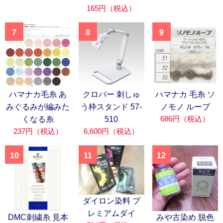
165円（税込）
7
8
9
ハマナカ毛糸 あ
クロバー 刺しゅ
ハマナカ 毛糸 ソ
みぐるみが編みた
う枠スタンド 57-
ノモノ ループ
686円（税込）
くなる糸
510
237円（税込）
6,600円（税込）
10
11
12
ダイロン染料 プ
レミアムダイ
DMC刺繍糸 見本
みや古染め 脱色