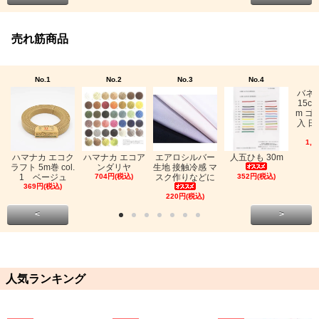
売れ筋商品
No.1
No.2
No.3
No.4
バネ
15c
m ゴ
入 日
1,0
ハマナカ エコク
ハマナカ エコア
エアロシルバー
人五ひも 30m
ラフト 5m巻 col.
ンダリヤ
生地 接触冷感 マ
1 ベージュ
704円(税込)
スク作りなどに
352円(税込)
369円(税込)
220円(税込)
<
>
人気ランキング