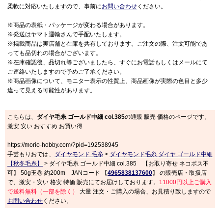
柔軟に対応いたしますので、事前に
お問い合わせ
ください。
※商品の表紙・パッケージが変わる場合があります。
※発送はヤマト運輸さんで手配いたします。
※掲載商品は実店舗と在庫を共有しております。ご注文の際、注文可能であ
っても品切れの場合がございます。
※在庫確認後、品切れ等ございましたら、すぐにお電話もしくはメールにて
ご連絡いたしますので予めご了承ください。
※商品画像について、モニター表示の性質上、商品画像が実際の色目と多少
違って見える可能性があります。
こちらは、
ダイヤ毛糸 ゴールド中細 col.385
の通販 販売 価格のページです。
激安 安い おすすめ お買い得
https://morio-hobby.com/?pid=192538945
手芸もりおでは、
ダイヤモンド 毛糸
>
ダイヤモンド毛糸 ダイヤ ゴールド中細
【秋冬毛糸】
> ダイヤ毛糸 ゴールド中細 col.385 【お取り寄せ ネコポス不
可】 50g玉巻 約200m JANコード 【
4965838137600
】 の販売店・取扱店
で、激安・安い 格安 特価 販売にてお届けしております。
11000円以上ご購入
で送料無料（一部を除く）
大量 注文・ご購入の場合、お見積り致しますので
お問い合わせ
ください。