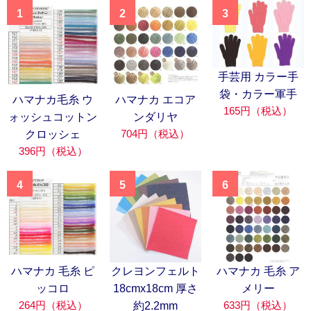
1
2
3
手芸用 カラー手
袋・カラー軍手
ハマナカ毛糸 ウ
ハマナカ エコア
165円（税込）
ォッシュコットン
ンダリヤ
704円（税込）
クロッシェ
396円（税込）
4
5
6
ハマナカ 毛糸 ピ
クレヨンフェルト
ハマナカ 毛糸 ア
ッコロ
18cmx18cm 厚さ
メリー
264円（税込）
633円（税込）
約2.2mm