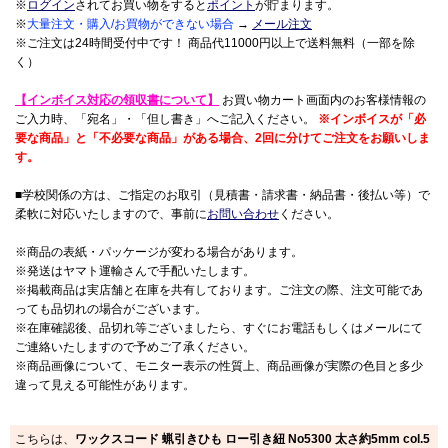
※
ログイン
されてお買い物をすると
ポイント
が貯まります。
※
大量注文・購入/お買物ができない場合
→
メール注文
※ご注文は24時間受付中です！ 商品代11000円以上で送料無料（一部を除
く）
【インボイス対応の領収書について】
お買い物カート画面内のお客様情報の
ご入力時、「宛名」・「但し書き」へご記入ください。
※インボイスが「必
要な商品」と「不必要な商品」がある場合、2回に分けてご注文をお願いしま
す。
■学校関係の方は、ご指定のお取引（見積書・請求書・納品書・後払い等）で
柔軟に対応いたしますので、事前に
お問い合わせ
ください。
※商品の表紙・パッケージが変わる場合があります。
※発送はヤマト運輸さんで手配いたします。
※掲載商品は実店舗と在庫を共有しております。ご注文の際、注文可能であ
っても品切れの場合がございます。
※在庫確認後、品切れ等ございましたら、すぐにお電話もしくはメールにて
ご連絡いたしますので予めご了承ください。
※商品画像について、モニター表示の性質上、商品画像が実際の色目と多少
違って見える可能性があります。
こちらは、
ワックスコード 蝋引きひも ロー引き紐 No5300 太さ約5mm col.5