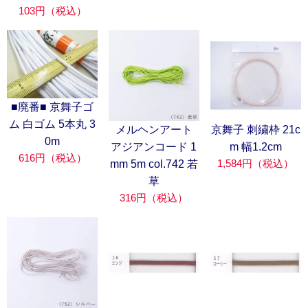
103円（税込）
■廃番■ 京舞子ゴ
ム 白ゴム 5本丸 3
メルヘンアート
京舞子 刺繍枠 21c
0m
アジアンコード 1
m 幅1.2cm
616円（税込）
1,584円（税込）
mm 5m col.742 若
草
316円（税込）