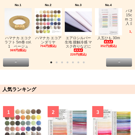
No.1
No.2
No.3
No.4
バネ
15c
m ゴ
入 日
1,0
ハマナカ エコク
ハマナカ エコア
エアロシルバー
人五ひも 30m
ラフト 5m巻 col.
ンダリヤ
生地 接触冷感 マ
1 ベージュ
704円(税込)
スク作りなどに
352円(税込)
369円(税込)
220円(税込)
<
>
人気ランキング
1
2
3