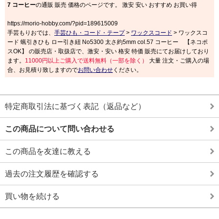
7 コーヒー
の通販 販売 価格のページです。 激安 安い おすすめ お買い得
https://morio-hobby.com/?pid=189615009
手芸もりおでは、
手芸ひも・コード・テープ
>
ワックスコード
> ワックスコ
ード 蝋引きひも ロー引き紐 No5300 太さ約5mm col.57 コーヒー 【ネコポ
スOK】 の販売店・取扱店で、激安・安い 格安 特価 販売にてお届けしており
ます。
11000円以上ご購入で送料無料（一部を除く）
大量 注文・ご購入の場
合、お見積り致しますので
お問い合わせ
ください。
特定商取引法に基づく表記（返品など）
この商品について問い合わせる
この商品を友達に教える
過去の注文履歴を確認する
買い物を続ける