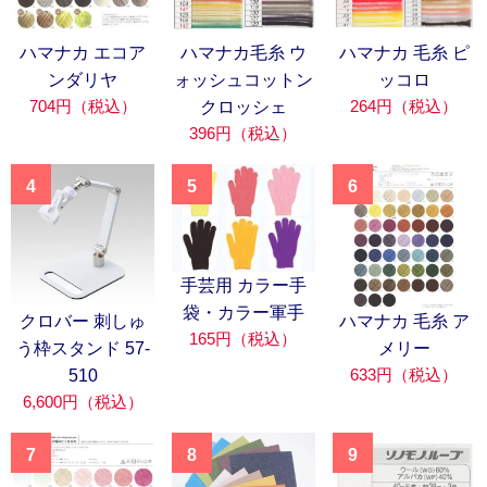
ハマナカ エコア
ハマナカ毛糸 ウ
ハマナカ 毛糸 ピ
ンダリヤ
ォッシュコットン
ッコロ
704円（税込）
264円（税込）
クロッシェ
396円（税込）
4
5
6
手芸用 カラー手
袋・カラー軍手
クロバー 刺しゅ
ハマナカ 毛糸 ア
165円（税込）
う枠スタンド 57-
メリー
633円（税込）
510
6,600円（税込）
7
8
9