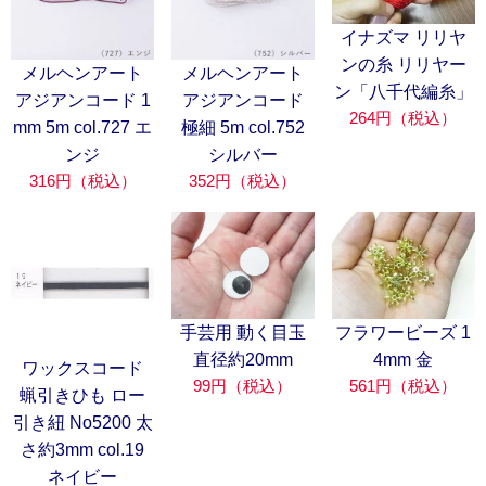
イナズマ リリヤ
ンの糸 リリヤー
メルヘンアート
メルヘンアート
ン「八千代編糸」
アジアンコード 1
アジアンコード
264円（税込）
mm 5m col.727 エ
極細 5m col.752
ンジ
シルバー
316円（税込）
352円（税込）
手芸用 動く目玉
フラワービーズ 1
直径約20mm
4mm 金
ワックスコード
99円（税込）
561円（税込）
蝋引きひも ロー
引き紐 No5200 太
さ約3mm col.19
ネイビー