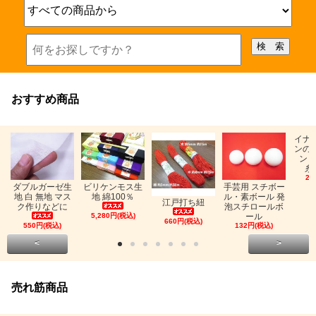
おすすめ商品
イナ
ンの
ン「
糸
26
ビリケンモス生
ダブルガーゼ生
手芸用 スチボー
地 綿100％
地 白 無地 マス
ル・素ボール 発
江戸打ち紐
ク作りなどに
泡スチロールボ
5,280円(税込)
ール
660円(税込)
550円(税込)
132円(税込)
<
>
売れ筋商品