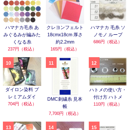
ハマナカ毛糸 あ
クレヨンフェルト
ハマナカ 毛糸 ソ
みぐるみが編みた
18cmx18cm 厚さ
ノモノ ループ
686円（税込）
くなる糸
約2.2mm
237円（税込）
165円（税込）
10
11
12
ダイロン染料 プ
ハトメの使い方・
レミアムダイ
付け方 ハトメ
DMC刺繍糸 見本
704円（税込）
110円（税込）
帳
7,700円（税込）
13
14
15