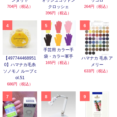
ンダリヤ
ォッシュコットン
ッコロ
704円（税込）
264円（税込）
クロッシェ
396円（税込）
4
5
6
手芸用 カラー手
袋・カラー軍手
【497744468951
ハマナカ 毛糸 ア
165円（税込）
0】ハマナカ毛糸
メリー
633円（税込）
ソノモノ ループ c
ol.51
686円（税込）
7
8
9