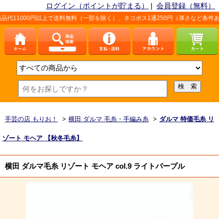
ログイン（ポイントが貯まる）
|
会員登録（無料）
円以上で送料無料（一部を除く）、ネコポス1通250円（厚さなど条件あり）。詳しく
手芸の店 もりお！
>
横田 ダルマ 毛糸・手編み糸
>
ダルマ 特価毛糸 リ
ゾート モヘア 【秋冬毛糸】
横田 ダルマ毛糸 リゾート モヘア col.9 ライトパープル