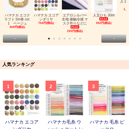
入 日
1,0
ハマナカ エコク
ハマナカ エコア
エアロシルバー
人五ひも 30m
ラフト 5m巻 col.
ンダリヤ
生地 接触冷感 マ
1 ベージュ
704円(税込)
スク作りなどに
352円(税込)
369円(税込)
220円(税込)
<
>
人気ランキング
1
2
3
ハマナカ エコア
ハマナカ毛糸 ウ
ハマナカ 毛糸 ピ