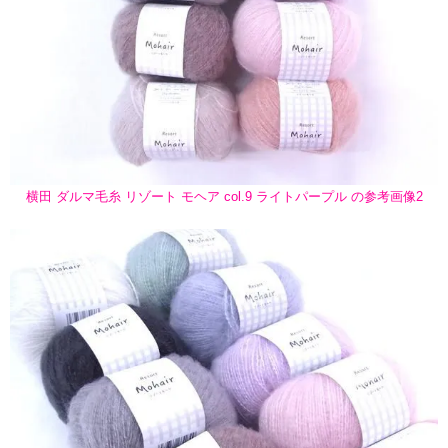
横田 ダルマ毛糸 リゾート モヘア col.9 ライトパープル の参考画像2