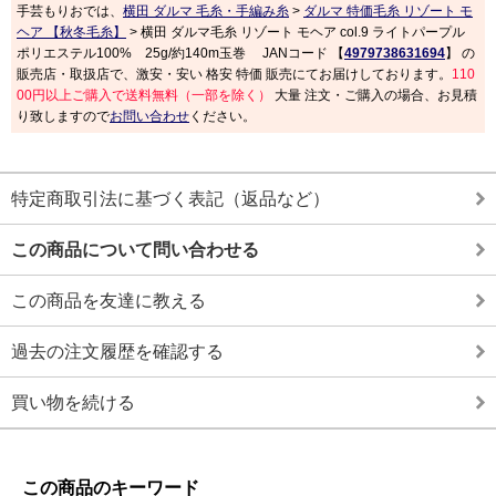
手芸もりおでは、
横田 ダルマ 毛糸・手編み糸
>
ダルマ 特価毛糸 リゾート モ
ヘア 【秋冬毛糸】
> 横田 ダルマ毛糸 リゾート モヘア col.9 ライトパープル
ポリエステル100% 25g/約140m玉巻 JANコード 【
4979738631694
】 の
販売店・取扱店で、激安・安い 格安 特価 販売にてお届けしております。
110
00円以上ご購入で送料無料（一部を除く）
大量 注文・ご購入の場合、お見積
り致しますので
お問い合わせ
ください。
特定商取引法に基づく表記（返品など）
この商品について問い合わせる
この商品を友達に教える
過去の注文履歴を確認する
買い物を続ける
この商品のキーワード