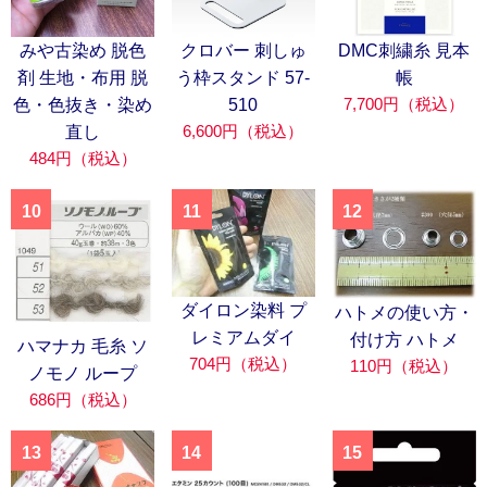
みや古染め 脱色
クロバー 刺しゅ
DMC刺繍糸 見本
剤 生地・布用 脱
う枠スタンド 57-
帳
7,700円（税込）
色・色抜き・染め
510
6,600円（税込）
直し
484円（税込）
10
11
12
ダイロン染料 プ
ハトメの使い方・
レミアムダイ
付け方 ハトメ
ハマナカ 毛糸 ソ
704円（税込）
110円（税込）
ノモノ ループ
686円（税込）
13
14
15