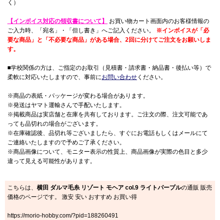
く）
【インボイス対応の領収書について】
お買い物カート画面内のお客様情報の
ご入力時、「宛名」・「但し書き」へご記入ください。
※インボイスが「必
要な商品」と「不必要な商品」がある場合、2回に分けてご注文をお願いしま
す。
■学校関係の方は、ご指定のお取引（見積書・請求書・納品書・後払い等）で
柔軟に対応いたしますので、事前に
お問い合わせ
ください。
※商品の表紙・パッケージが変わる場合があります。
※発送はヤマト運輸さんで手配いたします。
※掲載商品は実店舗と在庫を共有しております。ご注文の際、注文可能であ
っても品切れの場合がございます。
※在庫確認後、品切れ等ございましたら、すぐにお電話もしくはメールにて
ご連絡いたしますので予めご了承ください。
※商品画像について、モニター表示の性質上、商品画像が実際の色目と多少
違って見える可能性があります。
こちらは、
横田 ダルマ毛糸 リゾート モヘア col.9 ライトパープル
の通販 販売
価格のページです。 激安 安い おすすめ お買い得
https://morio-hobby.com/?pid=188260491