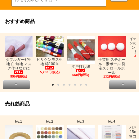
おすすめ商品
イナ
ンの
ン「
糸
26
ビリケンモス生
ダブルガーゼ生
手芸用 スチボー
地 綿100％
地 白 無地 マス
ル・素ボール 発
江戸打ち紐
ク作りなどに
泡スチロールボ
5,280円(税込)
ール
660円(税込)
550円(税込)
132円(税込)
<
>
売れ筋商品
No.1
No.2
No.3
No.4
バネ
15c
m ゴ