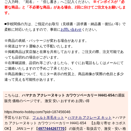
ご入力時、「宛名」・「但し書き」へご記入ください。
※インボイスが「必
要な商品」と「不必要な商品」がある場合、2回に分けてご注文をお願いしま
す。
■学校関係の方は、ご指定のお取引（見積書・請求書・納品書・後払い等）で
柔軟に対応いたしますので、事前に
お問い合わせ
ください。
※商品の表紙・パッケージが変わる場合があります。
※発送はヤマト運輸さんで手配いたします。
※掲載商品は実店舗と在庫を共有しております。ご注文の際、注文可能であ
っても品切れの場合がございます。
※在庫確認後、品切れ等ございましたら、すぐにお電話もしくはメールにて
ご連絡いたしますので予めご了承ください。
※商品画像について、モニター表示の性質上、商品画像が実際の色目と多少
違って見える可能性があります。
こちらは、
ハマナカ アクレーヌキット カワウソベーカリー H441-654
の通販
販売 価格のページです。 激安 安い おすすめ お買い得
https://morio-hobby.com/?pid=187456046
手芸もりおでは、
フェルト羊毛キット
>
ハマナカ アクレーヌ キット
> ハマナ
カ アクレーヌキット カワウソベーカリー H441-654 【お取り寄せ ネコポス
OK】 JANコード 【
4977444267770
】 の販売店・取扱店で、激安・安い 格