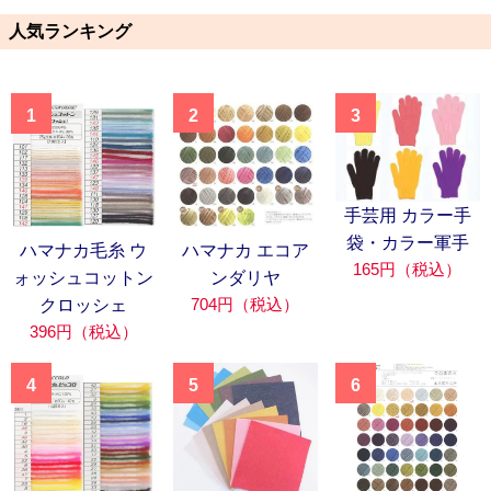
人気ランキング
1
2
3
手芸用 カラー手
袋・カラー軍手
ハマナカ毛糸 ウ
ハマナカ エコア
165円（税込）
ォッシュコットン
ンダリヤ
704円（税込）
クロッシェ
396円（税込）
4
5
6