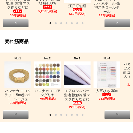
地 綿100％
地 白 無地 マス
ル・素ボール 発
江戸打ち紐
ク作りなどに
泡スチロールボ
5,280円(税込)
ール
660円(税込)
550円(税込)
132円(税込)
<
>
売れ筋商品
No.1
No.2
No.3
No.4
バネ
15c
m ゴ
入 日
1,0
ハマナカ エコク
ハマナカ エコア
エアロシルバー
人五ひも 30m
ラフト 5m巻 col.
ンダリヤ
生地 接触冷感 マ
1 ベージュ
704円(税込)
スク作りなどに
352円(税込)
369円(税込)
220円(税込)
<
>