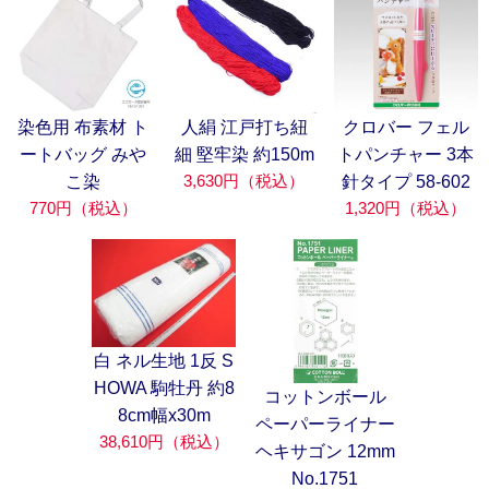
染色用 布素材 ト
人絹 江戸打ち紐
クロバー フェル
ートバッグ みや
細 堅牢染 約150m
トパンチャー 3本
3,630円（税込）
こ染
針タイプ 58-602
770円（税込）
1,320円（税込）
白 ネル生地 1反 S
HOWA 駒牡丹 約8
コットンボール
8cm幅x30m
ペーパーライナー
38,610円（税込）
ヘキサゴン 12mm
No.1751