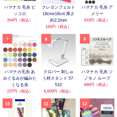
ハマナカ 毛糸 ピ
クレヨンフェルト
ハマナカ 毛糸 ア
ッコロ
18cmx18cm 厚さ
メリー
264円（税込）
633円（税込）
約2.2mm
165円（税込）
7
8
9
ハマナカ毛糸 あ
クロバー 刺しゅ
ハマナカ 毛糸 ソ
みぐるみが編みた
う枠スタンド 57-
ノモノ ループ
686円（税込）
くなる糸
510
237円（税込）
6,600円（税込）
10
11
12