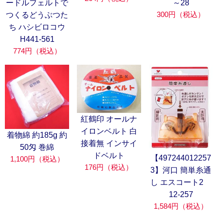
ードルフェルトで
～28
300円（税込）
つくるどうぶつた
ち ハシビロコウ
H441-561
774円（税込）
紅鶴印 オールナ
イロンベルト 白
着物綿 約185g 約
接着無 インサイ
50匁 巻綿
ドベルト
【497244012257
1,100円（税込）
176円（税込）
3】河口 簡単糸通
し エスコート2
12-257
1,584円（税込）