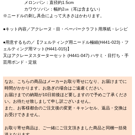
メロンパン：直径約1.5cm
カワウソパン：幅約2㎝（耳は含まない）
※ニードルの刺し具合によって大きさはかわります。
●キット内容／アクレーヌ・目・ペーパークラフト用厚紙・レシピ
●用意するもの／【フェルティング用ニードル極細(H441-023)・フ
ェルティング用マット(H441-015)】
又はアクレーヌスターターセット (H441-047) ハサミ・目打ち・手
芸用ボンド・定規
なお、こちらの商品はメーカーお取り寄せになり、お届けまでに
時間がかかります。お急ぎの場合はご遠慮ください。
お届けまでの納期が10日前後ほど要しますので予めご了承くださ
い。お待たせ致しまして申し訳ございません。
また、お客様都合のご注文後の変更・キャンセル、返品・交換は
お受けできません。
お取り寄せ商品は、ご一緒にご注文頂きました商品と同梱一括発
送となります。