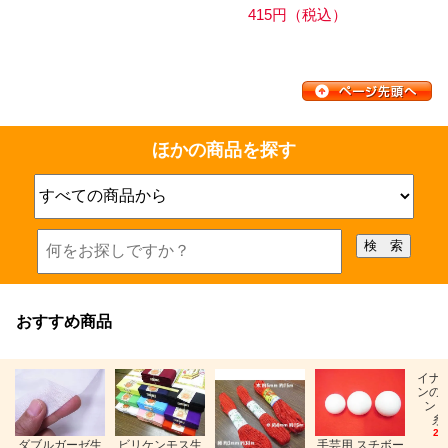
415円（税込）
ほかの商品を探す
おすすめ商品
イナ
ンの
ン「
糸
26
ビリケンモス生
ダブルガーゼ生
手芸用 スチボー