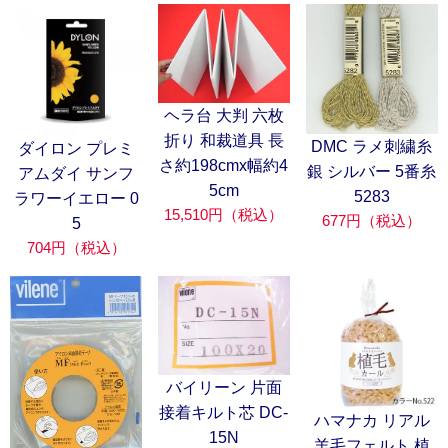
ヘラ台 大判 六枚
折り 和裁道具 長
DMC ラメ刺繍糸
ダイロン プレミ
さ約198cmx幅約4
銀 シルバー 5番糸
アムダイ サンフ
5cm
5283
ラワーイエロー 0
15,510円（税込）
677円（税込）
5
704円（税込）
バイリーン 片面
接着キルト芯 DC-
ハマナカ リアル
15N
羊毛フェルト 植