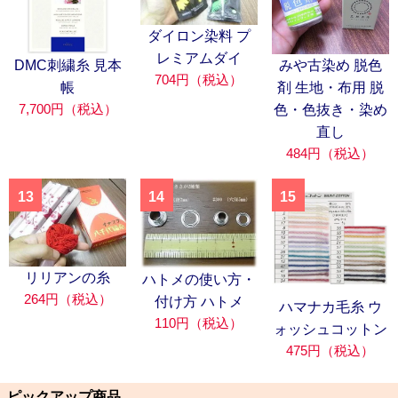
ダイロン染料 プ
レミアムダイ
DMC刺繍糸 見本
みや古染め 脱色
704円（税込）
帳
剤 生地・布用 脱
7,700円（税込）
色・色抜き・染め
直し
484円（税込）
13
14
15
リリアンの糸
ハトメの使い方・
264円（税込）
付け方 ハトメ
ハマナカ毛糸 ウ
110円（税込）
ォッシュコットン
475円（税込）
ピックアップ商品