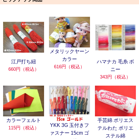
メタリックヤーン
カラー
江戸打ち紐
ハマナカ 毛糸 ボ
616円（税込）
660円（税込）
ニー
343円（税込）
カラーフェルト
手芸綿 ポリエス
YKK 3G 玉付きフ
115円（税込）
テルわた ポリエ
ァスナー 15cm ゴ
ステル綿