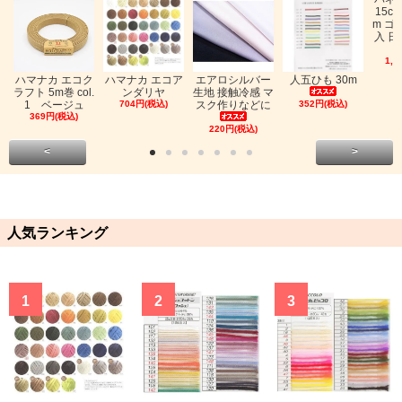
15c
m ゴ
入 日
1,0
ハマナカ エコク
ハマナカ エコア
エアロシルバー
人五ひも 30m
ラフト 5m巻 col.
ンダリヤ
生地 接触冷感 マ
1 ベージュ
704円(税込)
スク作りなどに
352円(税込)
369円(税込)
220円(税込)
<
>
人気ランキング
1
2
3