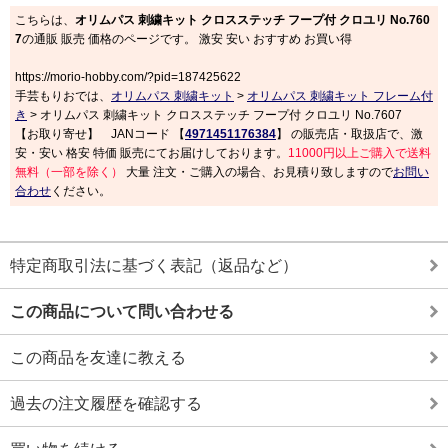
こちらは、
オリムパス 刺繍キット クロスステッチ フープ付 クロユリ No.760
7
の通販 販売 価格のページです。 激安 安い おすすめ お買い得
https://morio-hobby.com/?pid=187425622
手芸もりおでは、
オリムパス 刺繍キット
>
オリムパス 刺繍キット フレーム付
き
> オリムパス 刺繍キット クロスステッチ フープ付 クロユリ No.7607
【お取り寄せ】 JANコード 【
4971451176384
】 の販売店・取扱店で、激
安・安い 格安 特価 販売にてお届けしております。
11000円以上ご購入で送料
無料（一部を除く）
大量 注文・ご購入の場合、お見積り致しますので
お問い
合わせ
ください。
特定商取引法に基づく表記（返品など）
この商品について問い合わせる
この商品を友達に教える
過去の注文履歴を確認する