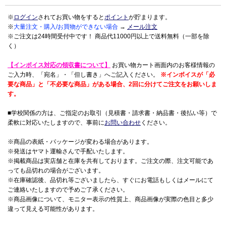
※
ログイン
されてお買い物をすると
ポイント
が貯まります。
※
大量注文・購入/お買物ができない場合
→
メール注文
※ご注文は24時間受付中です！ 商品代11000円以上で送料無料（一部を除
く）
【インボイス対応の領収書について】
お買い物カート画面内のお客様情報の
ご入力時、「宛名」・「但し書き」へご記入ください。
※インボイスが「必
要な商品」と「不必要な商品」がある場合、2回に分けてご注文をお願いしま
す。
■学校関係の方は、ご指定のお取引（見積書・請求書・納品書・後払い等）で
柔軟に対応いたしますので、事前に
お問い合わせ
ください。
※商品の表紙・パッケージが変わる場合があります。
※発送はヤマト運輸さんで手配いたします。
※掲載商品は実店舗と在庫を共有しております。ご注文の際、注文可能であ
っても品切れの場合がございます。
※在庫確認後、品切れ等ございましたら、すぐにお電話もしくはメールにて
ご連絡いたしますので予めご了承ください。
※商品画像について、モニター表示の性質上、商品画像が実際の色目と多少
違って見える可能性があります。