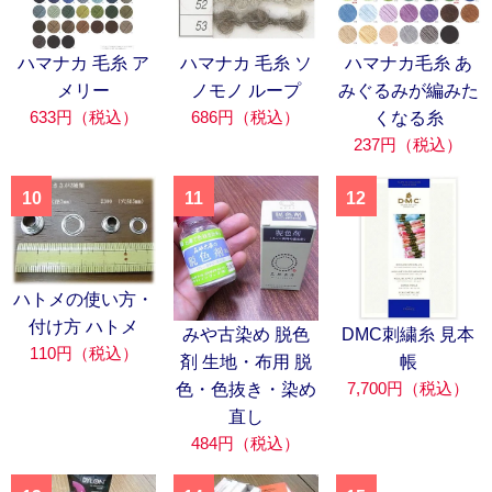
ハマナカ 毛糸 ア
ハマナカ 毛糸 ソ
ハマナカ毛糸 あ
メリー
ノモノ ループ
みぐるみが編みた
633円（税込）
686円（税込）
くなる糸
237円（税込）
10
11
12
ハトメの使い方・
付け方 ハトメ
みや古染め 脱色
DMC刺繍糸 見本
110円（税込）
剤 生地・布用 脱
帳
7,700円（税込）
色・色抜き・染め
直し
484円（税込）