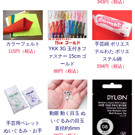
343円（税込）
カラーフェルト
手芸綿 ポリエス
YKK 3G 玉付きフ
115円（税込）
テルわた ポリエ
ァスナー 15cm ゴ
ステル綿
ールド
594円（税込）
88円（税込）
動眼 動く目玉 ぬ
いぐるみの目玉
手芸用ペレット
直径約6mm
ぬいぐるみ・お手