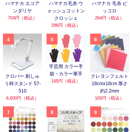
ハマナカ エコア
ハマナカ毛糸 ウ
ハマナカ 毛糸 ピ
ンダリヤ
ォッシュコットン
ッコロ
704円（税込）
264円（税込）
クロッシェ
396円（税込）
4
5
6
手芸用 カラー手
袋・カラー軍手
クロバー 刺しゅ
クレヨンフェルト
165円（税込）
う枠スタンド 57-
18cmx18cm 厚さ
510
約2.2mm
6,600円（税込）
165円（税込）
7
8
9