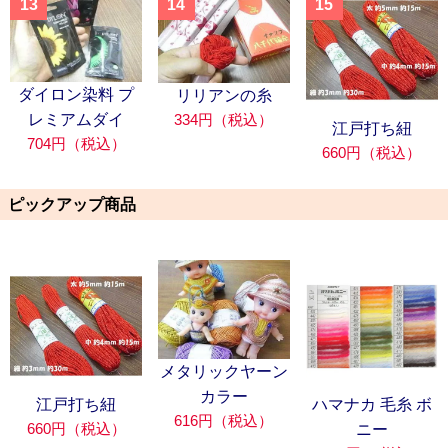
13
14
15
ダイロン染料 プ
リリアンの糸
334円（税込）
レミアムダイ
江戸打ち紐
704円（税込）
660円（税込）
ピックアップ商品
メタリックヤーン
カラー
江戸打ち紐
ハマナカ 毛糸 ボ
616円（税込）
660円（税込）
ニー