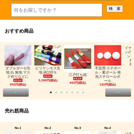
おすすめ商品
イナ
ンの
ン「
糸
26
ビリケンモス生
ダブルガーゼ生
手芸用 スチボー
地 綿100％
地 白 無地 マス
ル・素ボール 発
江戸打ち紐
ク作りなどに
泡スチロールボ
5,280円(税込)
ール
660円(税込)
550円(税込)
132円(税込)
<
>
売れ筋商品
No.1
No.2
No.3
No.4
バネ