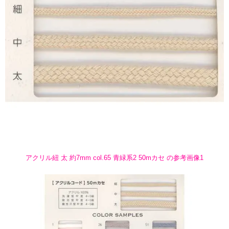
アクリル紐 太 約7mm col.65 青緑系2 50mカセ の参考画像1