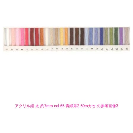
アクリル紐 太 約7mm col.65 青緑系2 50mカセ の参考画像3