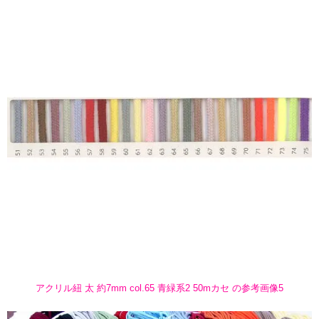
アクリル紐 太 約7mm col.65 青緑系2 50mカセ の参考画像5