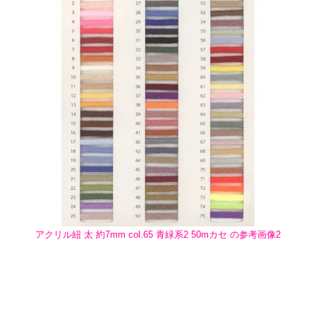
アクリル紐 太 約7mm col.65 青緑系2 50mカセ の参考画像2