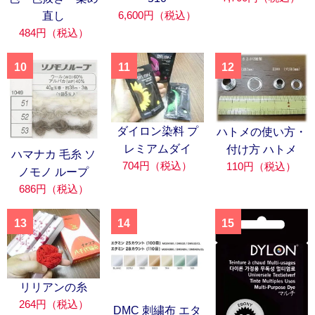
6,600円（税込）
直し
484円（税込）
10
11
12
ダイロン染料 プ
ハトメの使い方・
レミアムダイ
付け方 ハトメ
ハマナカ 毛糸 ソ
704円（税込）
110円（税込）
ノモノ ループ
686円（税込）
13
14
15
リリアンの糸
264円（税込）
DMC 刺繍布 エタ