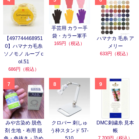
手芸用 カラー手
袋・カラー軍手
【497744468951
ハマナカ 毛糸 ア
165円（税込）
0】ハマナカ毛糸
メリー
633円（税込）
ソノモノ ループ c
ol.51
686円（税込）
7
8
9
みや古染め 脱色
クロバー 刺しゅ
DMC刺繍糸 見本
剤 生地・布用 脱
う枠スタンド 57-
帳
7,700円（税込）
色・色抜き・染め
510