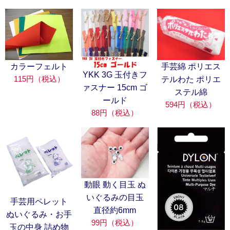
カラーフェルト
手芸綿 ポリエス
YKK 3G 玉付きフ
115円（税込）
テルわた ポリエ
ァスナー 15cm ゴ
ステル綿
ールド
594円（税込）
88円（税込）
動眼 動く目玉 ぬ
いぐるみの目玉
手芸用ペレット
直径約6mm
ぬいぐるみ・お手
99円（税込）
玉の中身 詰め物