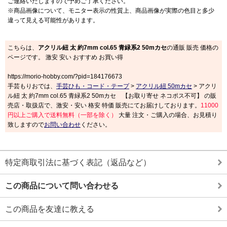
ご連絡いたしますので予めご了承ください。
※商品画像について、モニター表示の性質上、商品画像が実際の色目と多少
違って見える可能性があります。
こちらは、
アクリル紐 太 約7mm col.65 青緑系2 50mカセ
の通販 販売 価格の
ページです。 激安 安い おすすめ お買い得
https://morio-hobby.com/?pid=184176673
手芸もりおでは、
手芸ひも・コード・テープ
>
アクリル紐 50mカセ
> アクリ
ル紐 太 約7mm col.65 青緑系2 50mカセ 【お取り寄せ ネコポス不可】 の販
売店・取扱店で、激安・安い 格安 特価 販売にてお届けしております。
11000
円以上ご購入で送料無料（一部を除く）
大量 注文・ご購入の場合、お見積り
致しますので
お問い合わせ
ください。
特定商取引法に基づく表記（返品など）
この商品について問い合わせる
この商品を友達に教える