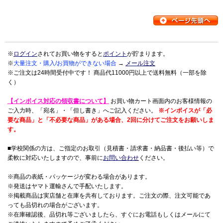
※
ログイン
されてお買い物をすると
ポイント
が貯まります。
※
大量注文・購入/お買物ができない場合
→
メール注文
※ご注文は24時間受付中です！ 商品代11000円以上で送料無料（一部を除
く）
【インボイス対応の領収書について】
お買い物カート画面内のお客様情報の
ご入力時、「宛名」・「但し書き」へご記入ください。
※インボイスが「必
要な商品」と「不必要な商品」がある場合、2回に分けてご注文をお願いしま
す。
■学校関係の方は、ご指定のお取引（見積書・請求書・納品書・後払い等）で
柔軟に対応いたしますので、事前に
お問い合わせ
ください。
※商品の表紙・パッケージが変わる場合があります。
※発送はヤマト運輸さんで手配いたします。
※掲載商品は実店舗と在庫を共有しております。ご注文の際、注文可能であ
っても品切れの場合がございます。
※在庫確認後、品切れ等ございましたら、すぐにお電話もしくはメールにて