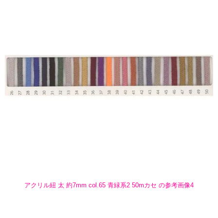
アクリル紐 太 約7mm col.65 青緑系2 50mカセ の参考画像4