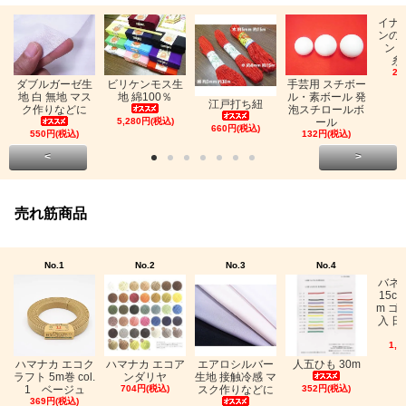
イナ
ンの
ン「
糸
26
ビリケンモス生
ダブルガーゼ生
手芸用 スチボー
地 綿100％
地 白 無地 マス
ル・素ボール 発
江戸打ち紐
ク作りなどに
泡スチロールボ
5,280円(税込)
ール
660円(税込)
550円(税込)
132円(税込)
<
>
売れ筋商品
No.1
No.2
No.3
No.4
バネ
15c
m ゴ
入 日
1,0
ハマナカ エコク
ハマナカ エコア
エアロシルバー
人五ひも 30m
ラフト 5m巻 col.
ンダリヤ
生地 接触冷感 マ
1 ベージュ
704円(税込)
スク作りなどに
352円(税込)
369円(税込)