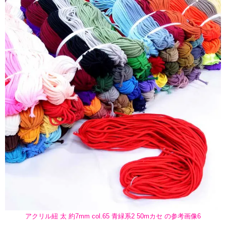
アクリル紐 太 約7mm col.65 青緑系2 50mカセ の参考画像6