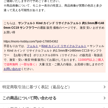
ご連絡いたしますので予めご了承ください。
※商品画像について、モニター表示の性質上、商品画像が実際の色目と多少
違って見える可能性があります。
こちらは、
サンフェルト Kind カインド リサイクルフェルト 約1.5mm厚×148
0mm CC19 サンフラワー
の通販 販売 価格のページです。 激安 安い おすすめ
お買い得
https://morio-hobby.com/?pid=178654362
手芸もりおでは、
フェルト
>
Kind カインド リサイクルフェルト
> サンフェル
ト Kind カインド リサイクルフェルト 約1.5mm厚×1480mm CC19 サンフラ
ワー 【お取り寄せ】 ポリエステル100％（リサイクル） の販売店・取扱店
で、激安・安い 格安 特価 販売にてお届けしております。
11000円以上ご購入
で送料無料（一部を除く）
大量 注文・ご購入の場合、お見積り致しますので
お問い合わせ
ください。
特定商取引法に基づく表記（返品など）
この商品について問い合わせる