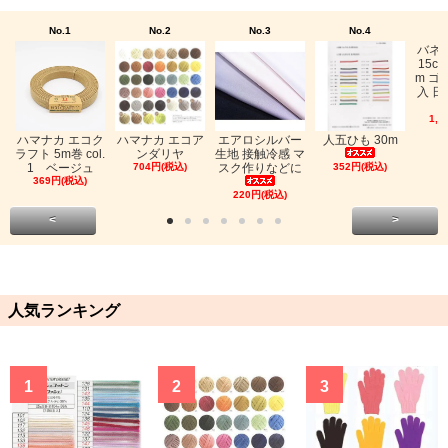
No.1
No.2
No.3
No.4
バネ
15c
m ゴ
入 日
1,0
ハマナカ エコク
ハマナカ エコア
エアロシルバー
人五ひも 30m
ラフト 5m巻 col.
ンダリヤ
生地 接触冷感 マ
1 ベージュ
704円(税込)
スク作りなどに
352円(税込)
369円(税込)
220円(税込)
<
>
人気ランキング
1
2
3