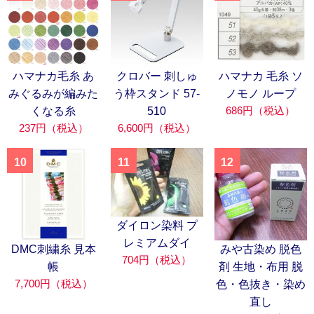
ハマナカ毛糸 あ
クロバー 刺しゅ
ハマナカ 毛糸 ソ
みぐるみが編みた
う枠スタンド 57-
ノモノ ループ
686円（税込）
くなる糸
510
237円（税込）
6,600円（税込）
10
11
12
ダイロン染料 プ
レミアムダイ
DMC刺繍糸 見本
みや古染め 脱色
704円（税込）
帳
剤 生地・布用 脱
7,700円（税込）
色・色抜き・染め
直し