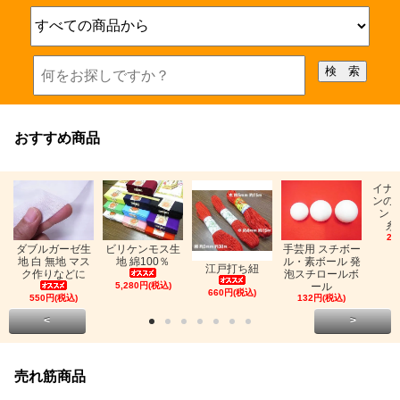
おすすめ商品
イナ
ンの
ン「
糸
26
ビリケンモス生
ダブルガーゼ生
手芸用 スチボー
地 綿100％
地 白 無地 マス
ル・素ボール 発
江戸打ち紐
ク作りなどに
泡スチロールボ
5,280円(税込)
ール
660円(税込)
550円(税込)
132円(税込)
<
>
売れ筋商品