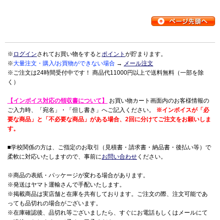
※
ログイン
されてお買い物をすると
ポイント
が貯まります。
※
大量注文・購入/お買物ができない場合
→
メール注文
※ご注文は24時間受付中です！ 商品代11000円以上で送料無料（一部を除
く）
【インボイス対応の領収書について】
お買い物カート画面内のお客様情報の
ご入力時、「宛名」・「但し書き」へご記入ください。
※インボイスが「必
要な商品」と「不必要な商品」がある場合、2回に分けてご注文をお願いしま
す。
■学校関係の方は、ご指定のお取引（見積書・請求書・納品書・後払い等）で
柔軟に対応いたしますので、事前に
お問い合わせ
ください。
※商品の表紙・パッケージが変わる場合があります。
※発送はヤマト運輸さんで手配いたします。
※掲載商品は実店舗と在庫を共有しております。ご注文の際、注文可能であ
っても品切れの場合がございます。
※在庫確認後、品切れ等ございましたら、すぐにお電話もしくはメールにて