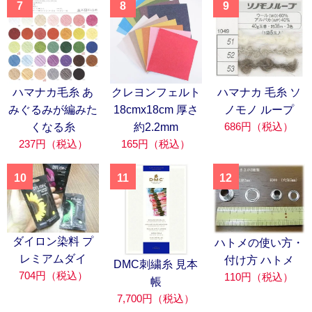
7
8
9
ハマナカ毛糸 あ
クレヨンフェルト
ハマナカ 毛糸 ソ
みぐるみが編みた
18cmx18cm 厚さ
ノモノ ループ
686円（税込）
くなる糸
約2.2mm
237円（税込）
165円（税込）
10
11
12
ダイロン染料 プ
ハトメの使い方・
レミアムダイ
付け方 ハトメ
DMC刺繍糸 見本
704円（税込）
110円（税込）
帳
7,700円（税込）