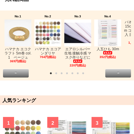
No.1
No.2
No.3
No.4
バネ
15c
m ゴ
入 日
1,0
ハマナカ エコク
ハマナカ エコア
エアロシルバー
人五ひも 30m
ラフト 5m巻 col.
ンダリヤ
生地 接触冷感 マ
1 ベージュ
704円(税込)
スク作りなどに
352円(税込)
369円(税込)
220円(税込)
<
>
人気ランキング
1
2
3