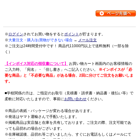
※
ログイン
されてお買い物をすると
ポイント
が貯まります。
※
大量注文・購入/お買物ができない場合
→
メール注文
※ご注文は24時間受付中です！ 商品代11000円以上で送料無料（一部を除
く）
【インボイス対応の領収書について】
お買い物カート画面内のお客様情報の
ご入力時、「宛名」・「但し書き」へご記入ください。
※インボイスが「必
要な商品」と「不必要な商品」がある場合、2回に分けてご注文をお願いしま
す。
■学校関係の方は、ご指定のお取引（見積書・請求書・納品書・後払い等）で
柔軟に対応いたしますので、事前に
お問い合わせ
ください。
※商品の表紙・パッケージが変わる場合があります。
※発送はヤマト運輸さんで手配いたします。
※掲載商品は実店舗と在庫を共有しております。ご注文の際、注文可能であ
っても品切れの場合がございます。
※在庫確認後、品切れ等ございましたら、すぐにお電話もしくはメールにて