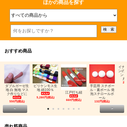
ほかの商品を探す
おすすめ商品
イナ
ンの
ン「
糸
26
ビリケンモス生
ダブルガーゼ生
手芸用 スチボー
地 綿100％
地 白 無地 マス
ル・素ボール 発
江戸打ち紐
ク作りなどに
泡スチロールボ
5,280円(税込)
ール
660円(税込)
550円(税込)
132円(税込)
<
>
売れ筋商品