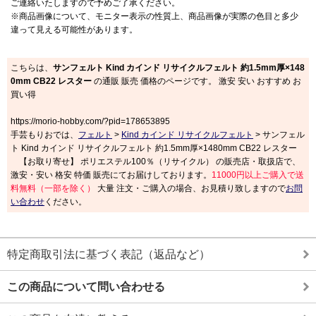
ご連絡いたしますので予めご了承ください。
※商品画像について、モニター表示の性質上、商品画像が実際の色目と多少
違って見える可能性があります。
こちらは、
サンフェルト Kind カインド リサイクルフェルト 約1.5mm厚×148
0mm CB22 レスター
の通販 販売 価格のページです。 激安 安い おすすめ お
買い得
https://morio-hobby.com/?pid=178653895
手芸もりおでは、
フェルト
>
Kind カインド リサイクルフェルト
> サンフェル
ト Kind カインド リサイクルフェルト 約1.5mm厚×1480mm CB22 レスター
【お取り寄せ】 ポリエステル100％（リサイクル） の販売店・取扱店で、
激安・安い 格安 特価 販売にてお届けしております。
11000円以上ご購入で送
料無料（一部を除く）
大量 注文・ご購入の場合、お見積り致しますので
お問
い合わせ
ください。
特定商取引法に基づく表記（返品など）
この商品について問い合わせる