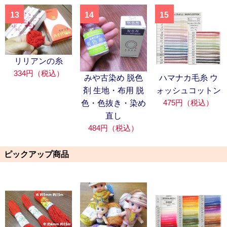
13
14
15
リリアンの糸
334円（税込）
みや古染め 脱色
ハマナカ毛糸 ウ
剤 生地・布用 脱
ォッシュコットン
475円（税込）
色・色抜き・染め
直し
484円（税込）
ピックアップ商品