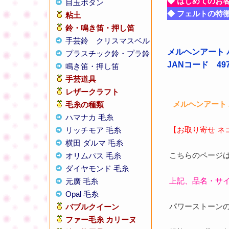
◆ はじめてのお
目玉ボタン
◆ フェルトの特
粘土
鈴・鳴き笛・押し笛
手芸鈴
クリスマスベル
メルヘンアート 
プラスチック鈴・プラ鈴
JANコード 4975
鳴き笛・押し笛
手芸道具
レザークラフト
メルヘンアート 
毛糸の種類
ハマナカ 毛糸
【お取り寄せ 
リッチモア 毛糸
横田 ダルマ 毛糸
こちらのページは
オリムパス 毛糸
ダイヤモンド 毛糸
上記、品名・サ
元廣 毛糸
Opal 毛糸
パワーストーン
バブルクイーン
ファー毛糸 カリーヌ