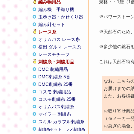
規格・・1袋（1個
編み物用品
編み機
手織り機
※パワーストー
玉巻き器・かせくり器
編み針セット
※天然石のため
レース糸
オリムパス レース糸
※多少他の鉱石
横田 ダルマ レース糸
レースモチーフ
これは天然石特
刺繍糸・刺繍用品
DMC 刺繍用品
DMC刺繍糸 5番
なお、こちら
DMC刺繍糸 25番
お届けまでの
コスモ 刺繍用品
また、お客様
コスモ刺繍糸 25番
オリムパス刺繍糸
お取り寄せ商
マイラー 刺繍糸
（※メーカー
スキル カラフル刺繍糸
お急ぎの場合
刺繍糸セット
ラメ刺繍糸