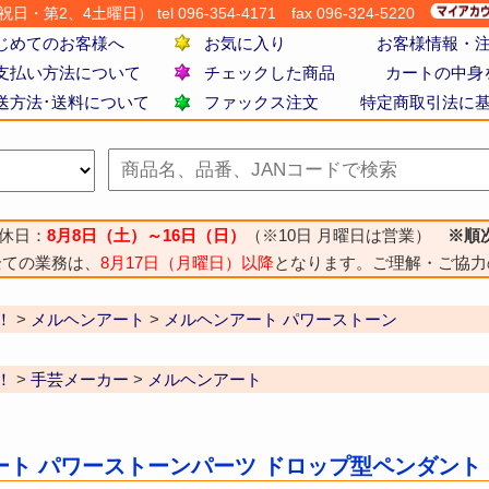
・第2、4土曜日） tel 096-354-4171
fax 096-324-5220
じめてのお客様へ
お気に入り
お客様情報・
支払い方法について
チェックした商品
カートの中身
送方法･送料について
ファックス注文
特定商取引法に
休日：
8月8日（土）～16日（日）
（※10日 月曜日は営業）
※順
全ての業務は、
8月17日（月曜日）以降
となります。ご理解・ご協力
！
>
メルヘンアート
>
メルヘンアート パワーストーン
！
>
手芸メーカー
>
メルヘンアート
ト パワーストーンパーツ ドロップ型ペンダントトッ