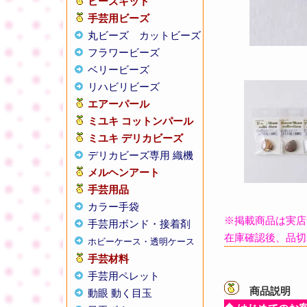
ビーズキット
手芸用ビーズ
丸ビーズ
カットビーズ
フラワービーズ
ベリービーズ
リハビリビーズ
エアーパール
ミユキ コットンパール
ミユキ デリカビーズ
デリカビーズ専用 織機
メルヘンアート
手芸用品
カラー手袋
※掲載商品は実店
手芸用ボンド・接着剤
在庫確認後、品切
ホビーケース・透明ケース
手芸材料
手芸用ペレット
商品説明
【
動眼 動く目玉