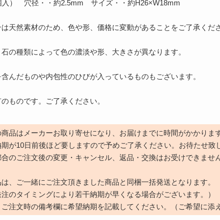
入） 穴径・・約2.5mm サイズ・・約H26×W18mm
ンは天然素材のため、色や形、価格に変動があることをご了承くだ
、石の種類によって色の濃淡や形、大きさが異なります。
を含んだものや内包性のひびが入っているものもございます。
有のものです。ご了承ください。
の商品はメーカーお取り寄せになり、お届けまでに時間がかかりま
納期が10日前後ほど要しますので予めご了承ください。お待たせ致
都合のご注文後の変更・キャンセル、返品・交換はお受けできませ
品は、ご一緒にご注文頂きました商品と同梱一括発送となります。
発注のタイミングにより若干納期が早くなる場合がございます。）
、ご注文時の備考欄に希望納期を記載してください。（ご希望に添