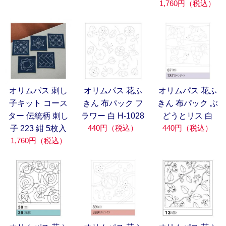
1,760円（税込）
オリムパス 刺し
オリムパス 花ふ
オリムパス 花ふ
子キット コース
きん 布パック フ
きん 布パック ぶ
ター 伝統柄 刺し
ラワー 白 H-1028
どうとリス 白
440円（税込）
440円（税込）
子 223 紺 5枚入
1,760円（税込）