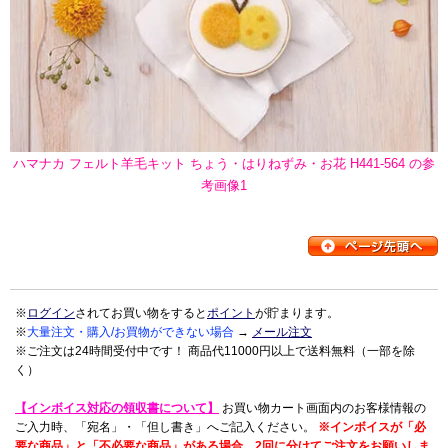
ハマナカ フェルト羊毛キット ちょう・はりねずみ・お花 H441-564 の参
考画像1
※
ログイン
されてお買い物をすると
ポイント
が貯まります。
※
大量注文・購入/お買物ができない場合
→
メール注文
※ご注文は24時間受付中です！ 商品代11000円以上で送料無料（一部を除
く）
【インボイス対応の領収書について】
お買い物カート画面内のお客様情報の
ご入力時、「宛名」・「但し書き」へご記入ください。
※インボイスが「必
要な商品」と「不必要な商品」がある場合、2回に分けてご注文をお願いしま