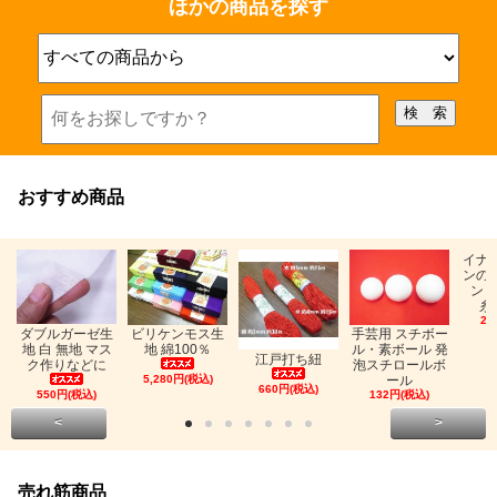
ほかの商品を探す
おすすめ商品
イナ
ンの
ン「
糸
26
ビリケンモス生
ダブルガーゼ生
手芸用 スチボー
地 綿100％
地 白 無地 マス
ル・素ボール 発
江戸打ち紐
ク作りなどに
泡スチロールボ
5,280円(税込)
ール
660円(税込)
550円(税込)
132円(税込)
<
>
売れ筋商品