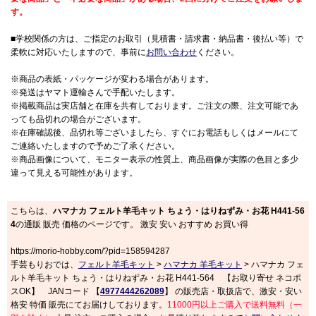
す。
■学校関係の方は、ご指定のお取引（見積書・請求書・納品書・後払い等）で
柔軟に対応いたしますので、事前に
お問い合わせ
ください。
※商品の表紙・パッケージが変わる場合があります。
※発送はヤマト運輸さんで手配いたします。
※掲載商品は実店舗と在庫を共有しております。ご注文の際、注文可能であ
っても品切れの場合がございます。
※在庫確認後、品切れ等ございましたら、すぐにお電話もしくはメールにて
ご連絡いたしますので予めご了承ください。
※商品画像について、モニター表示の性質上、商品画像が実際の色目と多少
違って見える可能性があります。
こちらは、
ハマナカ フェルト羊毛キット ちょう・はりねずみ・お花 H441-56
4
の通販 販売 価格のページです。 激安 安い おすすめ お買い得
https://morio-hobby.com/?pid=158594287
手芸もりおでは、
フェルト羊毛キット
>
ハマナカ 羊毛キット
> ハマナカ フェ
ルト羊毛キット ちょう・はりねずみ・お花 H441-564 【お取り寄せ ネコポ
スOK】 JANコード 【
4977444262089
】 の販売店・取扱店で、激安・安い
格安 特価 販売にてお届けしております。
11000円以上ご購入で送料無料（一