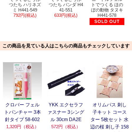
つたち ハリネズ
つたち パンダ H4
トでつくる ほの
ミ H441-549
41-551
ぼの動物 タヌキ
792円(税込)
633円(税込)
H441-578
SOLD OUT
この商品を見ている人はこちらの商品もチェックしています
クロバー フェル
YKK エクセラフ
オリムパス 刺し
トパンチャー 3本
ァスナー 3シング
子キット コース
針タイプ 58-602
ル 30cm DA2E
ター 5枚セット 水
1,320円（税込）
572円（税込）
辺の桜 刺し子 158