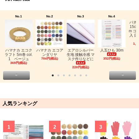
No.1
No.2
No.3
No.4
バネ
15c
m ゴ
入 日
1,0
ハマナカ エコク
ハマナカ エコア
エアロシルバー
人五ひも 30m
ラフト 5m巻 col.
ンダリヤ
生地 接触冷感 マ
1 ベージュ
704円(税込)
スク作りなどに
352円(税込)
369円(税込)
220円(税込)
<
>
人気ランキング
1
2
3