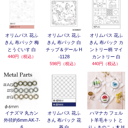
オリムパス 花ふ
オリムパス 花ふ
オリムパス 花ふ
きん 布パック 梅
きん 布パック 白
きん 布パック カ
とうぐいす 白
チップ＆デール H
ントリー柄 マイ
440円（税込）
-1128
カントリー 白
598円（税込）
440円（税込）
イナズマ 丸カン
オリムパス 花ふ
ハマナカ フェル
外径約6mm AK-7-
きん 布パック 花
ト羊毛キット と
6
菱 白
り・きのこ・木 H