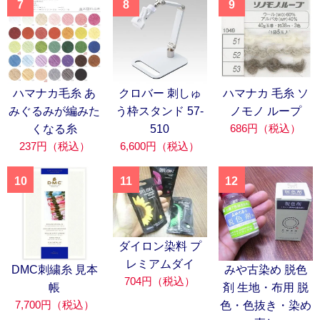
7
8
9
ハマナカ毛糸 あ
クロバー 刺しゅ
ハマナカ 毛糸 ソ
みぐるみが編みた
う枠スタンド 57-
ノモノ ループ
686円（税込）
くなる糸
510
237円（税込）
6,600円（税込）
10
11
12
ダイロン染料 プ
レミアムダイ
DMC刺繍糸 見本
みや古染め 脱色
704円（税込）
帳
剤 生地・布用 脱
7,700円（税込）
色・色抜き・染め