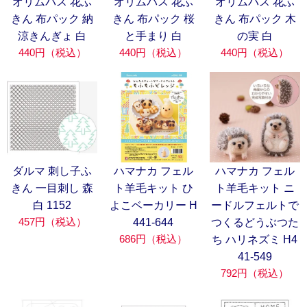
オリムパス 花ふ
オリムパス 花ふ
オリムパス 花ふ
きん 布パック 納
きん 布パック 桜
きん 布パック 木
涼きんぎょ 白
と手まり 白
の実 白
440円（税込）
440円（税込）
440円（税込）
ダルマ 刺し子ふ
ハマナカ フェル
ハマナカ フェル
きん 一目刺し 森
ト羊毛キット ひ
ト羊毛キット ニ
白 1152
よこベーカリー H
ードルフェルトで
457円（税込）
441-644
つくるどうぶつた
686円（税込）
ち ハリネズミ H4
41-549
792円（税込）