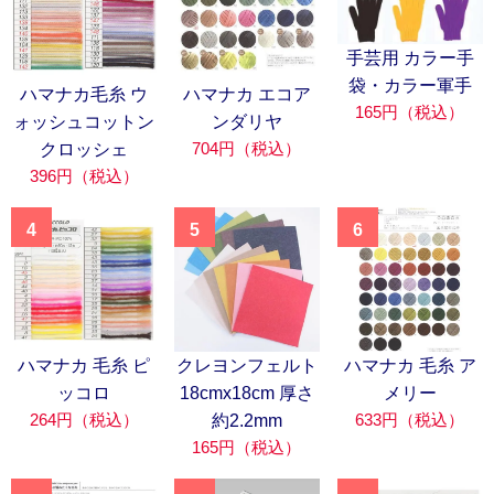
手芸用 カラー手
袋・カラー軍手
ハマナカ毛糸 ウ
ハマナカ エコア
165円（税込）
ォッシュコットン
ンダリヤ
704円（税込）
クロッシェ
396円（税込）
4
5
6
ハマナカ 毛糸 ピ
クレヨンフェルト
ハマナカ 毛糸 ア
ッコロ
18cmx18cm 厚さ
メリー
264円（税込）
633円（税込）
約2.2mm
165円（税込）