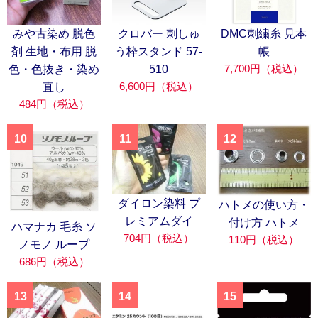
みや古染め 脱色
クロバー 刺しゅ
DMC刺繍糸 見本
剤 生地・布用 脱
う枠スタンド 57-
帳
7,700円（税込）
色・色抜き・染め
510
6,600円（税込）
直し
484円（税込）
10
11
12
ダイロン染料 プ
ハトメの使い方・
レミアムダイ
付け方 ハトメ
ハマナカ 毛糸 ソ
704円（税込）
110円（税込）
ノモノ ループ
686円（税込）
13
14
15