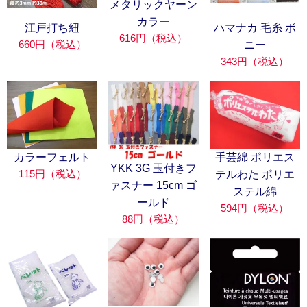
メタリックヤーン
カラー
江戸打ち紐
ハマナカ 毛糸 ボ
616円（税込）
660円（税込）
ニー
343円（税込）
カラーフェルト
手芸綿 ポリエス
YKK 3G 玉付きフ
115円（税込）
テルわた ポリエ
ァスナー 15cm ゴ
ステル綿
ールド
594円（税込）
88円（税込）