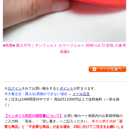
■廃番■ 購入不可｜サンフェルト カラーフェルト 6040 col.72 砂色 の参考
画像6
※
ログイン
されてお買い物をすると
ポイント
が貯まります。
※
大量注文・購入/お買物ができない場合
→
メール注文
※ご注文は24時間受付中です！ 商品代11000円以上で送料無料（一部を除
く）
【インボイス対応の領収書について】
お買い物カート画面内のお客様情報の
ご入力時、「宛名」・「但し書き」へご記入ください。
※インボイスが「必
要な商品」と「不必要な商品」がある場合、2回に分けてご注文をお願いしま