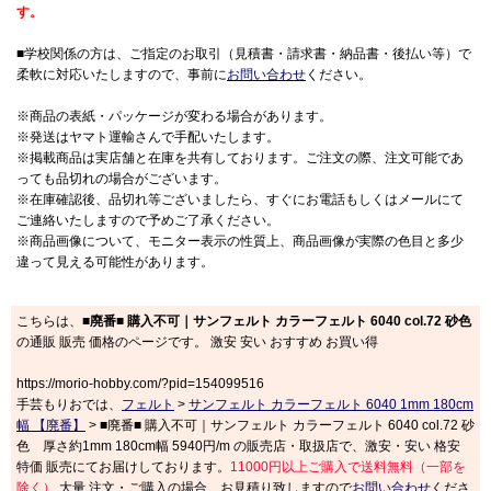
す。
■学校関係の方は、ご指定のお取引（見積書・請求書・納品書・後払い等）で
柔軟に対応いたしますので、事前に
お問い合わせ
ください。
※商品の表紙・パッケージが変わる場合があります。
※発送はヤマト運輸さんで手配いたします。
※掲載商品は実店舗と在庫を共有しております。ご注文の際、注文可能であ
っても品切れの場合がございます。
※在庫確認後、品切れ等ございましたら、すぐにお電話もしくはメールにて
ご連絡いたしますので予めご了承ください。
※商品画像について、モニター表示の性質上、商品画像が実際の色目と多少
違って見える可能性があります。
こちらは、
■廃番■ 購入不可｜サンフェルト カラーフェルト 6040 col.72 砂色
の通販 販売 価格のページです。 激安 安い おすすめ お買い得
https://morio-hobby.com/?pid=154099516
手芸もりおでは、
フェルト
>
サンフェルト カラーフェルト 6040 1mm 180cm
幅 【廃番】
> ■廃番■ 購入不可｜サンフェルト カラーフェルト 6040 col.72 砂
色 厚さ約1mm 180cm幅 5940円/m の販売店・取扱店で、激安・安い 格安
特価 販売にてお届けしております。
11000円以上ご購入で送料無料（一部を
除く）
大量 注文・ご購入の場合、お見積り致しますので
お問い合わせ
くださ