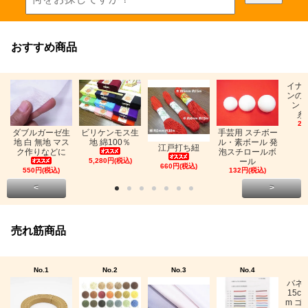
おすすめ商品
イナ
ンの
ン「
糸
26
ビリケンモス生
ダブルガーゼ生
手芸用 スチボー
地 綿100％
地 白 無地 マス
ル・素ボール 発
江戸打ち紐
ク作りなどに
泡スチロールボ
5,280円(税込)
ール
660円(税込)
550円(税込)
132円(税込)
<
>
売れ筋商品
No.1
No.2
No.3
No.4
バネ
15c
m ゴ