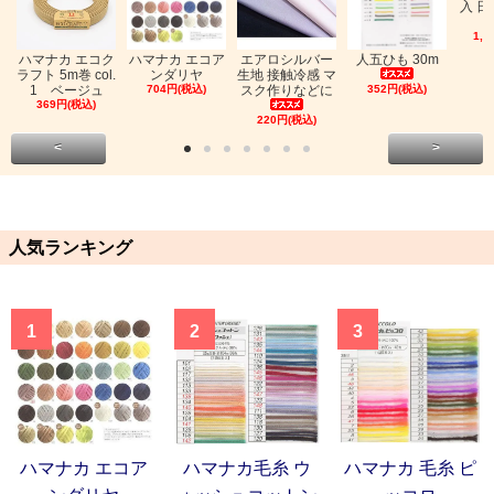
入 日
1,0
ハマナカ エコク
ハマナカ エコア
エアロシルバー
人五ひも 30m
ラフト 5m巻 col.
ンダリヤ
生地 接触冷感 マ
1 ベージュ
704円(税込)
スク作りなどに
352円(税込)
369円(税込)
220円(税込)
<
>
人気ランキング
1
2
3
ハマナカ エコア
ハマナカ毛糸 ウ
ハマナカ 毛糸 ピ