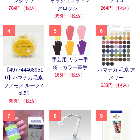
ンダリヤ
ォッシュコットン
ッコロ
704円（税込）
264円（税込）
クロッシェ
396円（税込）
4
5
6
手芸用 カラー手
袋・カラー軍手
【497744468951
ハマナカ 毛糸 ア
165円（税込）
0】ハマナカ毛糸
メリー
633円（税込）
ソノモノ ループ c
ol.51
686円（税込）
7
8
9