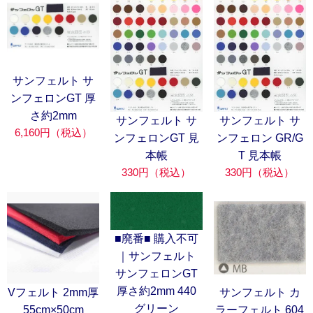
サンフェルト サ
ンフェロンGT 厚
さ約2mm
サンフェルト サ
サンフェルト サ
6,160円（税込）
ンフェロンGT 見
ンフェロン GR/G
本帳
T 見本帳
330円（税込）
330円（税込）
■廃番■ 購入不可
｜サンフェルト
サンフェロンGT
厚さ約2mm 440
Vフェルト 2mm厚
サンフェルト カ
グリーン
55cm×50cm
ラーフェルト 604