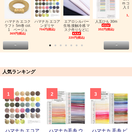
m ゴ
入 日
1,0
ハマナカ エコク
ハマナカ エコア
エアロシルバー
人五ひも 30m
ラフト 5m巻 col.
ンダリヤ
生地 接触冷感 マ
1 ベージュ
704円(税込)
スク作りなどに
352円(税込)
369円(税込)
220円(税込)
<
>
人気ランキング
1
2
3
ハマナカ エコア
ハマナカ毛糸 ウ
ハマナカ 毛糸 ピ