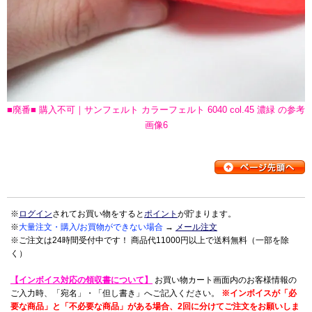
■廃番■ 購入不可｜サンフェルト カラーフェルト 6040 col.45 濃緑 の参考
画像6
※
ログイン
されてお買い物をすると
ポイント
が貯まります。
※
大量注文・購入/お買物ができない場合
→
メール注文
※ご注文は24時間受付中です！ 商品代11000円以上で送料無料（一部を除
く）
【インボイス対応の領収書について】
お買い物カート画面内のお客様情報の
ご入力時、「宛名」・「但し書き」へご記入ください。
※インボイスが「必
要な商品」と「不必要な商品」がある場合、2回に分けてご注文をお願いしま