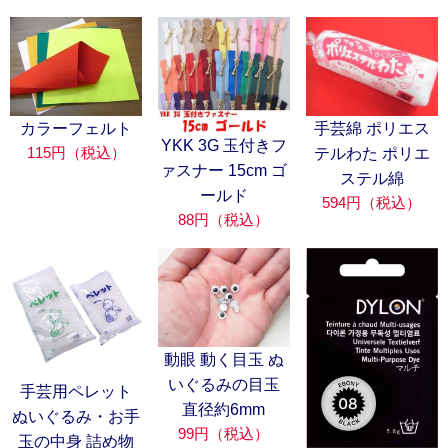
カラーフェルト
手芸綿 ポリエス
YKK 3G 玉付きフ
115円（税込）
テルわた ポリエ
ァスナー 15cm ゴ
ステル綿
ールド
594円（税込）
88円（税込）
動眼 動く目玉 ぬ
いぐるみの目玉
手芸用ペレット
直径約6mm
ぬいぐるみ・お手
99円（税込）
玉の中身 詰め物