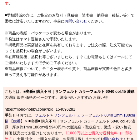
す。
■学校関係の方は、ご指定のお取引（見積書・請求書・納品書・後払い等）で
柔軟に対応いたしますので、事前に
お問い合わせ
ください。
※商品の表紙・パッケージが変わる場合があります。
※発送はヤマト運輸さんで手配いたします。
※掲載商品は実店舗と在庫を共有しております。ご注文の際、注文可能であ
っても品切れの場合がございます。
※在庫確認後、品切れ等ございましたら、すぐにお電話もしくはメールにて
ご連絡いたしますので予めご了承ください。
※商品画像について、モニター表示の性質上、商品画像が実際の色目と多少
違って見える可能性があります。
こちらは、
■廃番■ 購入不可｜サンフェルト カラーフェルト 6040 col.45 濃緑
の通販 販売 価格のページです。 激安 安い おすすめ お買い得
https://morio-hobby.com/?pid=154096281
手芸もりおでは、
フェルト
>
サンフェルト カラーフェルト 6040 1mm 180cm
幅 【廃番】
> ■廃番■ 購入不可｜サンフェルト カラーフェルト 6040 col.45 濃
緑 厚さ約1mm 180cm幅 5940円/m の販売店・取扱店で、激安・安い 格安
特価 販売にてお届けしております。
11000円以上ご購入で送料無料（一部を
除く）
大量 注文・ご購入の場合、お見積り致しますので
お問い合わせ
くださ