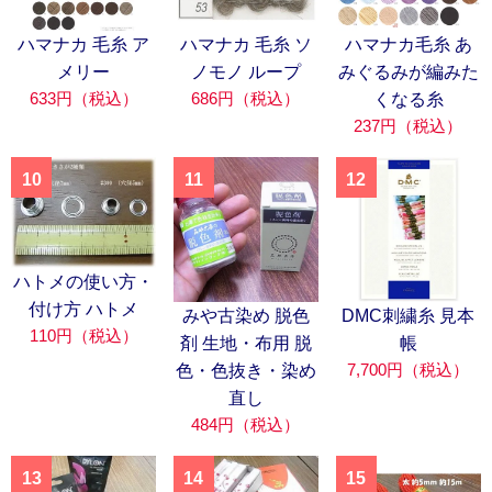
ハマナカ 毛糸 ア
ハマナカ 毛糸 ソ
ハマナカ毛糸 あ
メリー
ノモノ ループ
みぐるみが編みた
633円（税込）
686円（税込）
くなる糸
237円（税込）
10
11
12
ハトメの使い方・
付け方 ハトメ
みや古染め 脱色
DMC刺繍糸 見本
110円（税込）
剤 生地・布用 脱
帳
7,700円（税込）
色・色抜き・染め
直し
484円（税込）
13
14
15