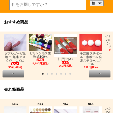
おすすめ商品
イナ
ンの
ン「
糸
26
ビリケンモス生
ダブルガーゼ生
手芸用 スチボー
地 綿100％
地 白 無地 マス
ル・素ボール 発
江戸打ち紐
ク作りなどに
泡スチロールボ
5,280円(税込)
ール
660円(税込)
550円(税込)
132円(税込)
<
>
売れ筋商品
No.1
No.2
No.3
No.4
バネ
15c