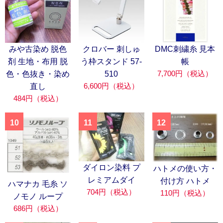
みや古染め 脱色
クロバー 刺しゅ
DMC刺繍糸 見本
剤 生地・布用 脱
う枠スタンド 57-
帳
7,700円（税込）
色・色抜き・染め
510
6,600円（税込）
直し
484円（税込）
10
11
12
ダイロン染料 プ
ハトメの使い方・
レミアムダイ
付け方 ハトメ
ハマナカ 毛糸 ソ
704円（税込）
110円（税込）
ノモノ ループ
686円（税込）