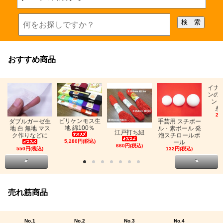
おすすめ商品
イナ
ンの
ン「
糸
26
ビリケンモス生
ダブルガーゼ生
手芸用 スチボー
地 綿100％
地 白 無地 マス
ル・素ボール 発
江戸打ち紐
ク作りなどに
泡スチロールボ
5,280円(税込)
ール
660円(税込)
550円(税込)
132円(税込)
<
>
売れ筋商品
No.1
No.2
No.3
No.4