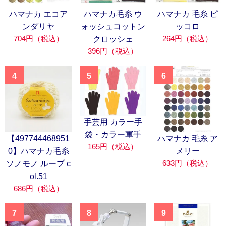
ハマナカ エコア
ハマナカ毛糸 ウ
ハマナカ 毛糸 ピ
ンダリヤ
ォッシュコットン
ッコロ
704円（税込）
264円（税込）
クロッシェ
396円（税込）
4
5
6
手芸用 カラー手
袋・カラー軍手
【497744468951
ハマナカ 毛糸 ア
165円（税込）
0】ハマナカ毛糸
メリー
633円（税込）
ソノモノ ループ c
ol.51
686円（税込）
7
8
9