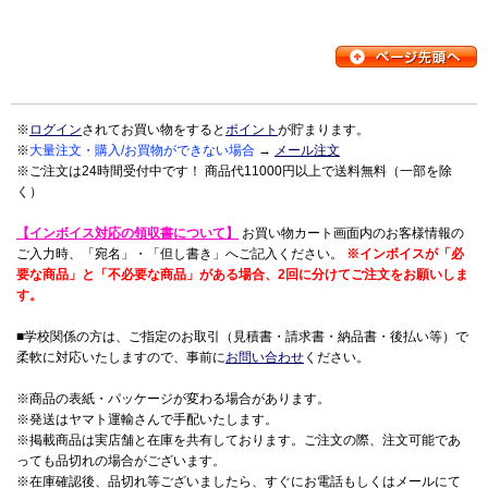
※
ログイン
されてお買い物をすると
ポイント
が貯まります。
※
大量注文・購入/お買物ができない場合
→
メール注文
※ご注文は24時間受付中です！ 商品代11000円以上で送料無料（一部を除
く）
【インボイス対応の領収書について】
お買い物カート画面内のお客様情報の
ご入力時、「宛名」・「但し書き」へご記入ください。
※インボイスが「必
要な商品」と「不必要な商品」がある場合、2回に分けてご注文をお願いしま
す。
■学校関係の方は、ご指定のお取引（見積書・請求書・納品書・後払い等）で
柔軟に対応いたしますので、事前に
お問い合わせ
ください。
※商品の表紙・パッケージが変わる場合があります。
※発送はヤマト運輸さんで手配いたします。
※掲載商品は実店舗と在庫を共有しております。ご注文の際、注文可能であ
っても品切れの場合がございます。
※在庫確認後、品切れ等ございましたら、すぐにお電話もしくはメールにて