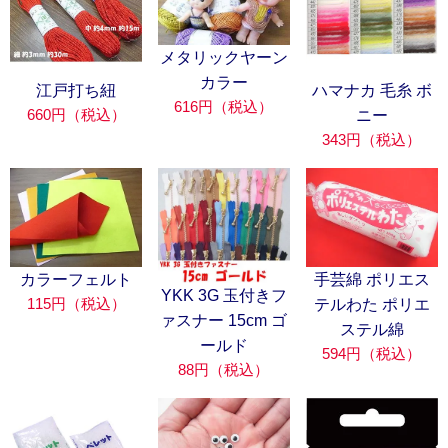
メタリックヤーン
カラー
江戸打ち紐
ハマナカ 毛糸 ボ
616円（税込）
660円（税込）
ニー
343円（税込）
カラーフェルト
手芸綿 ポリエス
YKK 3G 玉付きフ
115円（税込）
テルわた ポリエ
ァスナー 15cm ゴ
ステル綿
ールド
594円（税込）
88円（税込）