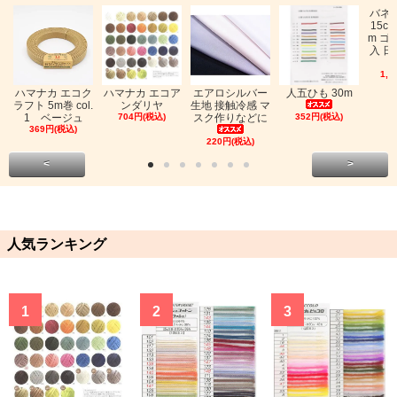
バネ
15c
m ゴ
入 日
1,0
ハマナカ エコク
ハマナカ エコア
エアロシルバー
人五ひも 30m
ラフト 5m巻 col.
ンダリヤ
生地 接触冷感 マ
1 ベージュ
704円(税込)
スク作りなどに
352円(税込)
369円(税込)
220円(税込)
<
>
人気ランキング
1
2
3