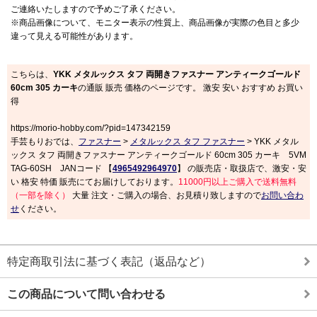
ご連絡いたしますので予めご了承ください。
※商品画像について、モニター表示の性質上、商品画像が実際の色目と多少
違って見える可能性があります。
こちらは、
YKK メタルックス タフ 両開きファスナー アンティークゴールド
60cm 305 カーキ
の通販 販売 価格のページです。 激安 安い おすすめ お買い
得
https://morio-hobby.com/?pid=147342159
手芸もりおでは、
ファスナー
>
メタルックス タフ ファスナー
> YKK メタル
ックス タフ 両開きファスナー アンティークゴールド 60cm 305 カーキ 5VM
TAG-60SH JANコード 【
4965492964970
】 の販売店・取扱店で、激安・安
い 格安 特価 販売にてお届けしております。
11000円以上ご購入で送料無料
（一部を除く）
大量 注文・ご購入の場合、お見積り致しますので
お問い合わ
せ
ください。
特定商取引法に基づく表記（返品など）
この商品について問い合わせる