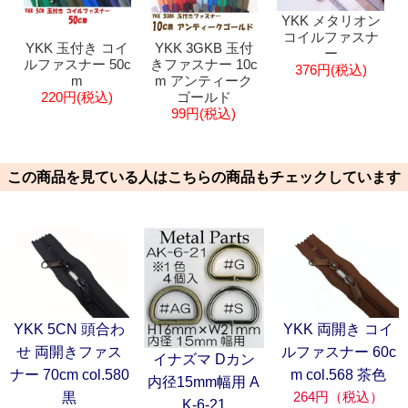
YKK メタリオン
コイルファスナ
YKK 玉付き コイ
YKK 3GKB 玉付
ー
ルファスナー 50c
きファスナー 10c
376円(税込)
m
m アンティーク
220円(税込)
ゴールド
99円(税込)
この商品を見ている人はこちらの商品もチェックしています
YKK 5CN 頭合わ
YKK 両開き コイ
せ 両開きファス
ルファスナー 60c
イナズマ Dカン
ナー 70cm col.580
m col.568 茶色
内径15mm幅用 A
264円（税込）
黒
K-6-21