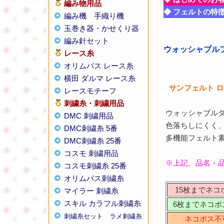
編み物用品
◆ フェルトの特
編み機
手織り機
玉巻き器・かせくり器
編み針セット
ウォッシャブルフ
レース糸
オリムパス レース糸
横田 ダルマ レース糸
サンフェルト 
レースモチーフ
刺繍糸・刺繍用品
ウォッシャブル
DMC 刺繍用品
色落ちしにくく
DMC刺繍糸 5番
多機能フェルト
DMC刺繍糸 25番
コスモ 刺繍用品
※上記、品名・
コスモ刺繍糸 25番
オリムパス刺繍糸
15枚までネコ
マイラー 刺繍糸
スキル カラフル刺繍糸
6枚までネコポ
刺繍糸セット
ラメ刺繍糸
ネコポス不