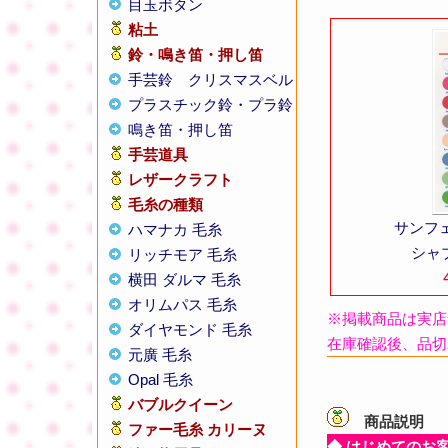
目玉ボタン
粘土
鈴・鳴き笛・押し笛
手芸鈴
クリスマスベル
プラスチック鈴・プラ鈴
鳴き笛・押し笛
手芸道具
レザークラフト
毛糸の種類
サンフ
ハマナカ 毛糸
シャ
リッチモア 毛糸
横田 ダルマ 毛糸
オリムパス 毛糸
※掲載商品は実店
ダイヤモンド 毛糸
在庫確認後、品切
元廣 毛糸
Opal 毛糸
バブルクイーン
商品説明
【
ファー毛糸 カリーヌ
◆ はじめてのお