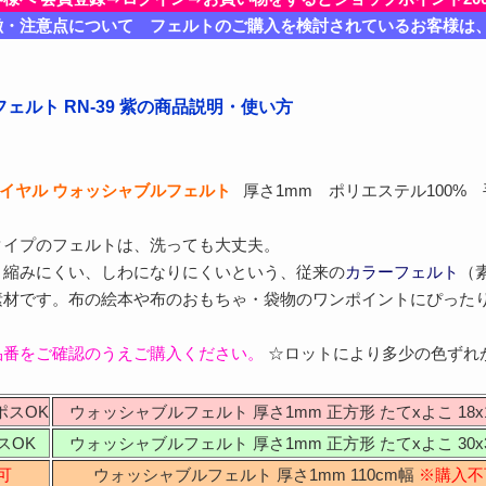
徴・注意点について フェルトのご購入を検討されているお客様は
ェルト RN-39 紫の商品説明・使い方
ロイヤル ウォッシャブルフェルト
厚さ1mm ポリエステル100%
タイプのフェルトは、洗っても大丈夫。
、縮みにくい、しわになりにくいという、従来の
カラーフェルト
（
素材です。布の絵本や布のおもちゃ・袋物のワンポイントにぴった
品番をご確認のうえご購入ください。
☆ロットにより多少の色ずれ
ポスOK
ウォッシャブルフェルト 厚さ1mm 正方形 たてxよこ 18x1
スOK
ウォッシャブルフェルト 厚さ1mm 正方形 たてxよこ 30x3
可
ウォッシャブルフェルト 厚さ1mm 110cm幅
※購入不