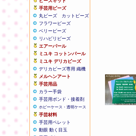
ビーズキット
手芸用ビーズ
丸ビーズ
カットビーズ
フラワービーズ
ベリービーズ
リハビリビーズ
エアーパール
ミユキ コットンパール
ミユキ デリカビーズ
デリカビーズ専用 織機
メルヘンアート
手芸用品
カラー手袋
手芸用ボンド・接着剤
ホビーケース・透明ケース
手芸材料
手芸用ペレット
動眼 動く目玉