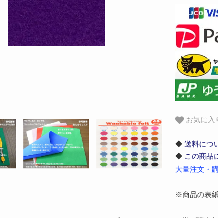
お気に入
◆
送料につ
◆
この商品
大量注文・購
※商品の表