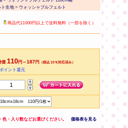
ルト生地
>
ウォッシャブルフェルト
商品代11000円以上で送料無料（一部を除く）
110
187
特価
円～
円
（税込 10％対応済み）
2ポイント還元
・色・入り数などお選びください。
価格表を見る