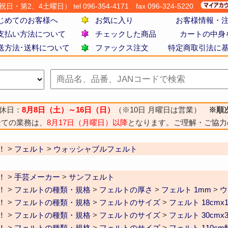
・第2、4土曜日） tel 096-354-4171
fax 096-324-5220
じめてのお客様へ
お気に入り
お客様情報・
支払い方法について
チェックした商品
カートの中身
送方法･送料について
ファックス注文
特定商取引法に
休日：
8月8日（土）～16日（日）
（※10日 月曜日は営業）
※順
全ての業務は、
8月17日（月曜日）以降
となります。ご理解・ご協力
！
>
フェルト
>
ウォッシャブルフェルト
！
>
手芸メーカー
>
サンフェルト
！
>
フェルトの種類・規格
>
フェルトの厚さ
>
フェルト 1mm
>
ウ
！
>
フェルトの種類・規格
>
フェルトのサイズ
>
フェルト 18cmx1
！
>
フェルトの種類・規格
>
フェルトのサイズ
>
フェルト 30cmx3
！
>
フェルトの種類・規格
>
フェルトのサイズ
>
フェルト 110cm