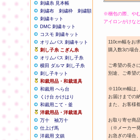
刺繍糸 見本帳
刺繍布
刺繍枠
刺繍額
※梱包の際、や
刺繍キット
アイロンがけな
DMC 刺繍キット
コスモ 刺繍キット
110cm幅を
オリムパス 刺繍キット
購入数3の場合
刺し子糸
こぎん糸
オリムパス 刺し子糸
ご希望の長さ
横田 ダルマ 刺し子糸
別途、ご希望
刺し子キット
和裁用品・和裁道具
※110cm幅
和裁用 へら台
お届けまでの
くけ台 かけはり
また、お客様
和裁用こて・釜
洋裁用品・洋裁道具
お取り寄せ商
万十
袖万十
（※メーカー
仕上げ馬
お急ぎの場合
洋裁用 文鎮