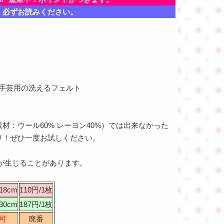
、必ずお読みください。
 手芸用の洗えるフェルト
素材：ウール60% レーヨン40%）では出来なかった
り！ぜひ一度お試しください。
が生じることがあります。
8cm
110円/1枚
0cm
187円/1枚
可
廃番