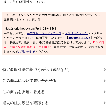
違って見える可能性があります。
こちらは、
メタリックヤーン カラー col.23
の通販 販売 価格のページです。
激安 安い おすすめ お買い得
https://morio-hobby.com/?pid=13948468
手芸もりおでは、
手芸ひも・コード・テープ
>
メタリックヤーン
> メタリッ
クヤーン カラー col.23 50m玉巻 JANコード 【
4906943112236
】 の販売
店・取扱店で、激安・安い 格安 特価 販売にてお届けしております。
11000円
以上ご購入で送料無料（一部を除く）
大量 注文・ご購入の場合、お見積り致
しますので
お問い合わせ
ください。
特定商取引法に基づく表記（返品など）
この商品について問い合わせる
この商品を友達に教える
過去の注文履歴を確認する