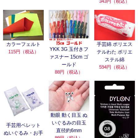
343円（税込）
カラーフェルト
手芸綿 ポリエス
YKK 3G 玉付きフ
115円（税込）
テルわた ポリエ
ァスナー 15cm ゴ
ステル綿
ールド
594円（税込）
88円（税込）
動眼 動く目玉 ぬ
いぐるみの目玉
手芸用ペレット
直径約6mm
ぬいぐるみ・お手
99円（税込）