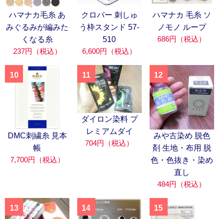
ハマナカ毛糸 あ
クロバー 刺しゅ
ハマナカ 毛糸 ソ
みぐるみが編みた
う枠スタンド 57-
ノモノ ループ
686円（税込）
くなる糸
510
237円（税込）
6,600円（税込）
10
11
12
ダイロン染料 プ
レミアムダイ
DMC刺繍糸 見本
みや古染め 脱色
704円（税込）
帳
剤 生地・布用 脱
7,700円（税込）
色・色抜き・染め
直し
484円（税込）
13
14
15