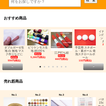
おすすめ商品
イナ
ンの
ン「
糸
26
ビリケンモス生
ダブルガーゼ生
手芸用 スチボー
地 綿100％
地 白 無地 マス
ル・素ボール 発
江戸打ち紐
ク作りなどに
泡スチロールボ
5,280円(税込)
ール
660円(税込)
550円(税込)
132円(税込)
<
>
売れ筋商品
No.1
No.2
No.3
No.4
バネ
15c
m ゴ