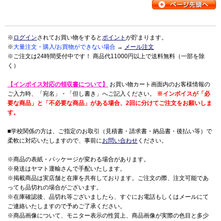
※
ログイン
されてお買い物をすると
ポイント
が貯まります。
※
大量注文・購入/お買物ができない場合
→
メール注文
※ご注文は24時間受付中です！ 商品代11000円以上で送料無料（一部を除
く）
【インボイス対応の領収書について】
お買い物カート画面内のお客様情報の
ご入力時、「宛名」・「但し書き」へご記入ください。
※インボイスが「必
要な商品」と「不必要な商品」がある場合、2回に分けてご注文をお願いしま
す。
■学校関係の方は、ご指定のお取引（見積書・請求書・納品書・後払い等）で
柔軟に対応いたしますので、事前に
お問い合わせ
ください。
※商品の表紙・パッケージが変わる場合があります。
※発送はヤマト運輸さんで手配いたします。
※掲載商品は実店舗と在庫を共有しております。ご注文の際、注文可能であ
っても品切れの場合がございます。
※在庫確認後、品切れ等ございましたら、すぐにお電話もしくはメールにて
ご連絡いたしますので予めご了承ください。
※商品画像について、モニター表示の性質上、商品画像が実際の色目と多少