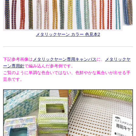
メタリックヤーン カラー 色見本2
下記参考画像は
メタリックヤーン専用キャンバス
に、
メタリックヤ
ーン専用針
で編み込んだ参考例です。
ご覧のように単調な色合いではない、色鮮やかな風合いが出せる手
芸糸です。