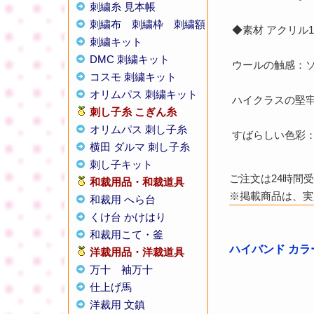
刺繍糸 見本帳
刺繍布
刺繍枠
刺繍額
◆素材 アクリル
刺繍キット
DMC 刺繍キット
ウールの触感：
コスモ 刺繍キット
オリムパス 刺繍キット
ハイクラスの堅
刺し子糸
こぎん糸
オリムパス 刺し子糸
すばらしい色彩
横田 ダルマ 刺し子糸
刺し子キット
ご注文は24時間
和裁用品・和裁道具
※掲載商品は、実
和裁用 へら台
くけ台 かけはり
和裁用こて・釜
ハイバンド カラー
洋裁用品・洋裁道具
万十
袖万十
仕上げ馬
洋裁用 文鎮