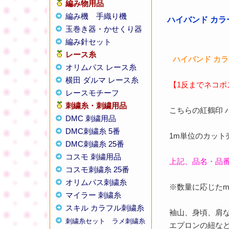
編み物用品
編み機
手織り機
ハイバンド カラー
玉巻き器・かせくり器
編み針セット
レース糸
ハイバンド カラ
オリムパス レース糸
横田 ダルマ レース糸
【1反までネコポ
レースモチーフ
刺繍糸・刺繍用品
こちらの紅鶴印 
DMC 刺繍用品
DMC刺繍糸 5番
1m単位のカット
DMC刺繍糸 25番
コスモ 刺繍用品
上記、品名・品
コスモ刺繍糸 25番
オリムパス刺繍糸
※数量に応じたm
マイラー 刺繍糸
スキル カラフル刺繍糸
袖山、身頃、肩
刺繍糸セット
ラメ刺繍糸
エプロンの紐な