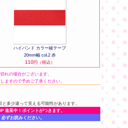
ハイバンド カラー綾テープ
20mm幅 col.2 赤
110
円（税込）
品切れの場合がございます。
たしますので予めご了承ください。
目と多少違って見える可能性があります。
0P 進呈中！ポイントがつきます。
、必ずお読みください。