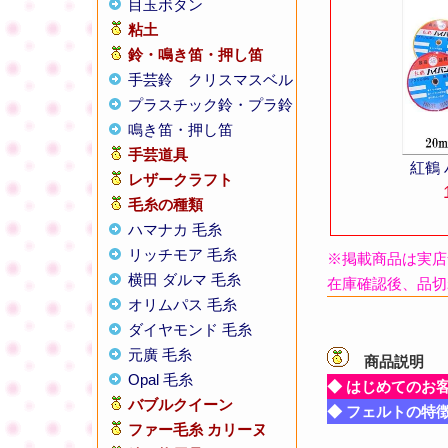
目玉ボタン
粘土
鈴・鳴き笛・押し笛
手芸鈴
クリスマスベル
プラスチック鈴・プラ鈴
鳴き笛・押し笛
手芸道具
紅鶴 
レザークラフト
毛糸の種類
ハマナカ 毛糸
リッチモア 毛糸
※掲載商品は実店
横田 ダルマ 毛糸
在庫確認後、品切
オリムパス 毛糸
ダイヤモンド 毛糸
元廣 毛糸
商品説明
【
Opal 毛糸
◆ はじめてのお
バブルクイーン
◆ フェルトの特
ファー毛糸 カリーヌ