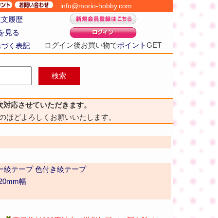
info@morio-hobby.com
注文履歴
を見る
ログイン後お買い物で
ポイント
GET
基づく表記
次対応させていただきます。
のほどよろしくお願いいたします。
ー綾テープ 色付き綾テープ
20mm幅