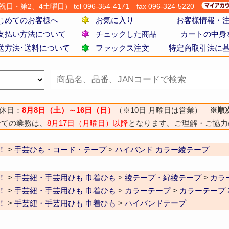
・第2、4土曜日） tel 096-354-4171
fax 096-324-5220
じめてのお客様へ
お気に入り
お客様情報・
支払い方法について
チェックした商品
カートの中身
送方法･送料について
ファックス注文
特定商取引法に
休日：
8月8日（土）～16日（日）
（※10日 月曜日は営業）
※順
全ての業務は、
8月17日（月曜日）以降
となります。ご理解・ご協力
！
>
手芸ひも・コード・テープ
>
ハイバンド カラー綾テープ
！
>
手芸紐・手芸用ひも 巾着ひも
>
綾テープ・綿綾テープ
>
カラ
！
>
手芸紐・手芸用ひも 巾着ひも
>
カラーテープ
>
カラーテープ 
！
>
手芸紐・手芸用ひも 巾着ひも
>
ハイバンドテープ