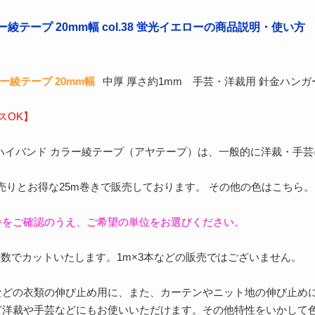
綾テープ 20mm幅 col.38 蛍光イエローの商品説明・使い方
ー綾テープ 20mm幅
中厚 厚さ約1mm 手芸・洋裁用 針金ハンガ
スOK】
ハイバンド カラー綾テープ（アヤテープ）は、一般的に洋裁・手
売りとお得な25m巻きで販売しております。 その他の色はこちら
番をご確認のうえ、ご希望の単位をお選びください。
数でカットいたします。1m×3本などの販売ではございません。
などの衣類の伸び止め用に、また、カーテンやニット地の伸び止め
ど洋裁や手芸などにもお使いいただけます。その他特性をいかして