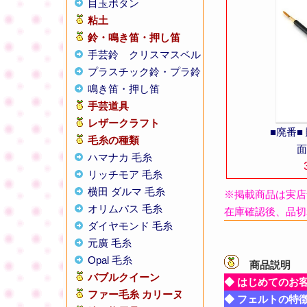
目玉ボタン
粘土
鈴・鳴き笛・押し笛
手芸鈴
クリスマスベル
プラスチック鈴・プラ鈴
鳴き笛・押し笛
手芸道具
レザークラフト
■廃番
毛糸の種類
面
ハマナカ 毛糸
リッチモア 毛糸
横田 ダルマ 毛糸
※掲載商品は実店
オリムパス 毛糸
在庫確認後、品切
ダイヤモンド 毛糸
元廣 毛糸
Opal 毛糸
商品説明
【
バブルクイーン
◆ はじめてのお
ファー毛糸 カリーヌ
◆ フェルトの特