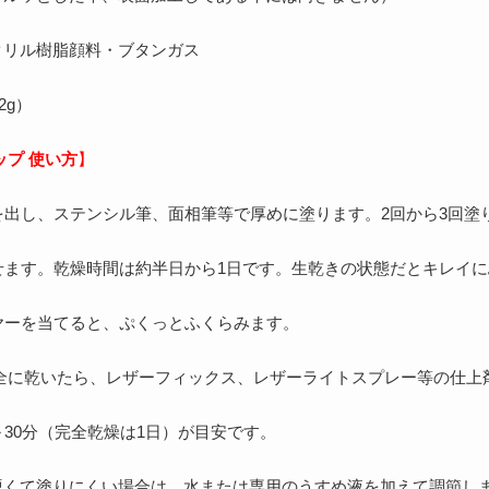
クリル樹脂顔料・ブタンガス
2g）
ップ 使い方
】
量を出し、ステンシル筆、面相筆等で厚めに塗ります。2回から3回塗
させます。乾燥時間は約半日から1日です。生乾きの状態だとキレイ
イヤーを当てると、ぷくっとふくらみます。
に乾いたら、レザーフィックス、レザーライトスプレー等の仕上
～30分（完全乾燥は1日）が目安です。
硬くて塗りにくい場合は、水または専用のうすめ液を加えて調節し