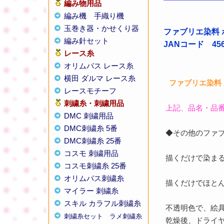
編み物用品
編み機
手織り機
玉巻き器・かせくり器
ファブリエ染料 
編み針セット
JANコード 4560
レース糸
オリムパス レース糸
横田 ダルマ レース糸
ファブリエ染料 
レースモチーフ
刺繍糸・刺繍用品
上記、品名・品
DMC 刺繍用品
DMC刺繍糸 5番
◆その他のファ
DMC刺繍糸 25番
コスモ 刺繍用品
描くだけで染まる
コスモ刺繍糸 25番
オリムパス刺繍糸
描くだけでほと
マイラー 刺繍糸
スキル カラフル刺繍糸
不透明色で、絵
刺繍糸セット
ラメ刺繍糸
乾燥後、ドライ