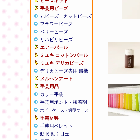
ビーズキット
手芸用ビーズ
丸ビーズ
カットビーズ
フラワービーズ
ベリービーズ
リハビリビーズ
エアーパール
ミユキ コットンパール
ミユキ デリカビーズ
デリカビーズ専用 織機
メルヘンアート
手芸用品
カラー手袋
手芸用ボンド・接着剤
ホビーケース・透明ケース
手芸材料
手芸用ペレット
動眼 動く目玉