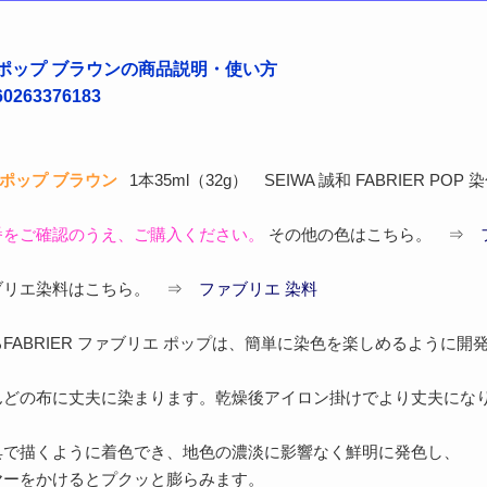
ポップ ブラウンの商品説明・使い方
263376183
ポップ ブラウン
1本35ml（32g） SEIWA 誠和 FABRIER POP
番をご確認のうえ、ご購入ください。
その他の色はこちら。 ⇒
ブリエ染料はこちら。 ⇒
ファブリエ 染料
FABRIER ファブリエ ポップは、簡単に染色を楽しめるように
んどの布に丈夫に染まります。乾燥後アイロン掛けでより丈夫にな
具で描くように着色でき、地色の濃淡に影響なく鮮明に発色し、
ヤーをかけるとプクッと膨らみます。