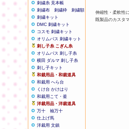
刺繍糸 見本帳
刺繍布
刺繍枠
刺繍額
伸縮性・柔軟性
刺繍キット
既製品のカスタ
DMC 刺繍キット
コスモ 刺繍キット
オリムパス 刺繍キット
刺し子糸
こぎん糸
オリムパス 刺し子糸
横田 ダルマ 刺し子糸
刺し子キット
和裁用品・和裁道具
和裁用 へら台
くけ台 かけはり
和裁用こて・釜
洋裁用品・洋裁道具
万十
袖万十
仕上げ馬
洋裁用 文鎮