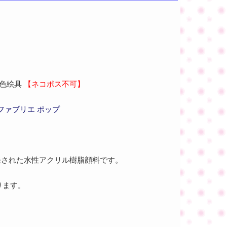
 染色絵具
【ネコポス不可】
ファブリエ ポップ
開発された水性アクリル樹脂顔料です。
ります。