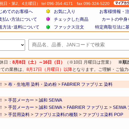
・第2、4土曜日） tel 096-354-4171
fax 096-324-5220
じめてのお客様へ
お気に入り
お客様情報・
支払い方法について
チェックした商品
カートの中身
送方法･送料について
ファックス注文
特定商取引法に
休日：
8月8日（土）～16日（日）
（※10日 月曜日は営業）
※順
全ての業務は、
8月17日（月曜日）以降
となります。ご理解・ご協力
！
>
布・生地用 染料・染め粉
>
FABRIER ファブリエ 染料
！
>
手芸メーカー
>
誠和 SEIWA
！
>
手芸メーカー
>
誠和 SEIWA
>
FABRIER ファブリエ
>
SEIW
！
>
手芸用染料
>
ファブリエ染料の種類
>
ファブリエ染料 POP