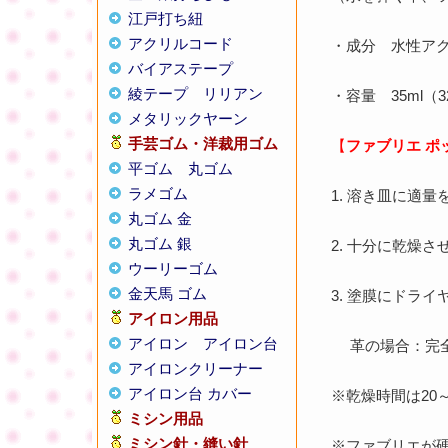
江戸打ち紐
アクリルコード
・成分 水性ア
バイアステープ
綾テープ
リリアン
・容量 35ml（3
メタリックヤーン
手芸ゴム・洋裁用ゴム
【
ファブリエ ポ
平ゴム
丸ゴム
ラメゴム
1. 溶き皿に適
丸ゴム 金
丸ゴム 銀
2. 十分に乾燥
ウーリーゴム
金天馬 ゴム
3. 塗膜にドラ
アイロン用品
アイロン
アイロン台
革の場合：完全
アイロンクリーナー
アイロン台 カバー
※乾燥時間は20
ミシン用品
ミシン針・縫い針
※ファブリエが