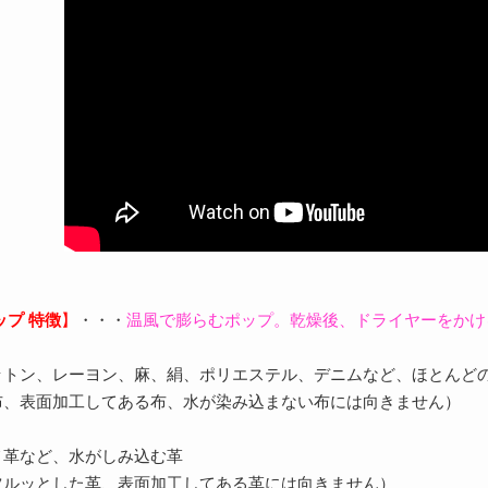
ップ 特徴
】
・・・
温風で膨らむポップ。乾燥後、ドライヤーをかけ
ットン、レーヨン、麻、絹、ポリエステル、デニムなど、ほとんど
布、表面加工してある布、水が染み込まない布には向きません）
メ革など、水がしみ込む革
ツルッとした革、表面加工してある革には向きません）