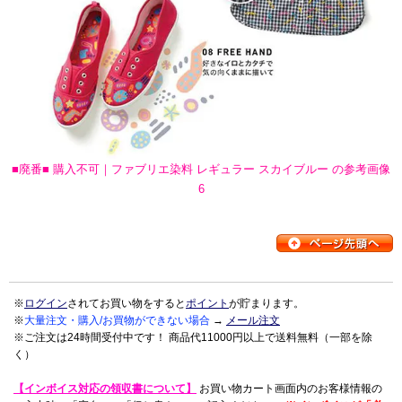
■廃番■ 購入不可｜ファブリエ染料 レギュラー スカイブルー の参考画像
6
※
ログイン
されてお買い物をすると
ポイント
が貯まります。
※
大量注文・購入/お買物ができない場合
→
メール注文
※ご注文は24時間受付中です！ 商品代11000円以上で送料無料（一部を除
く）
【インボイス対応の領収書について】
お買い物カート画面内のお客様情報の