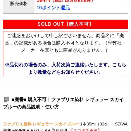
594
円
（税込 10％対応済み）
販売価格
10ポイント還元
SOLD OUT【購入不可】
ご迷惑をおかけして申し訳ございません。商品名に「廃
番」の記載がある場合は購入不可となります。（※弊社・
メーカー在庫ともに商品がありません。）
※品切れの場合のみ、入荷次第ご連絡いたします。こちら
より数量などをお知らせください。
■廃番■ 購入不可｜ファブリエ染料 レギュラー スカイ
ブルーの商品説明・使い方
ファブリエ染料 レギュラー スカイブルー
1本35ml（32g） SEIWA
誠和 FABRIER REGULAR 染色絵具
【ネコポス不可】