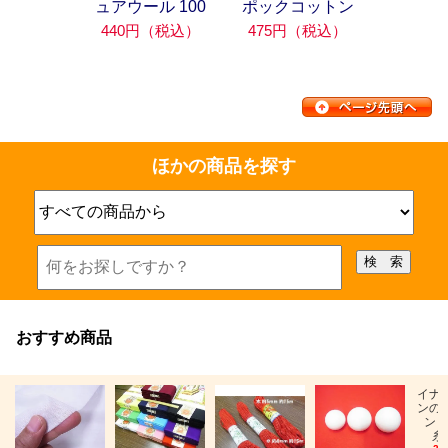
ュアウール 100
ポックコットン
440円（税込）
475円（税込）
ほかの商品を探す
おすすめ商品
イナ
ンの
ン「
糸