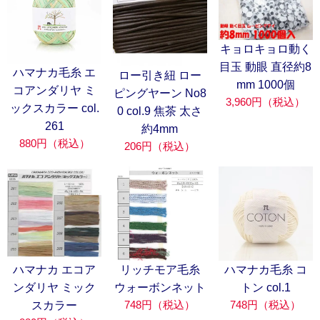
キョロキョロ動く
目玉 動眼 直径約8
ハマナカ毛糸 エ
ロー引き紐 ロー
mm 1000個
コアンダリヤ ミ
ピングヤーン No8
3,960円（税込）
ックスカラー col.
0 col.9 焦茶 太さ
261
約4mm
880円（税込）
206円（税込）
ハマナカ エコア
リッチモア毛糸
ハマナカ毛糸 コ
ンダリヤ ミック
ウォーボンネット
トン col.1
748円（税込）
748円（税込）
スカラー