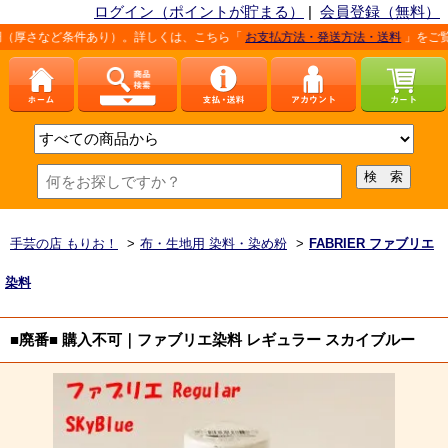
ログイン（ポイントが貯まる）
|
会員登録（無料）
件あり）。詳しくは、こちら「
お支払方法・発送方法・送料
」をご覧ください。 ※
手芸の店 もりお！
>
布・生地用 染料・染め粉
>
FABRIER ファブリエ
染料
■廃番■ 購入不可｜ファブリエ染料 レギュラー スカイブルー