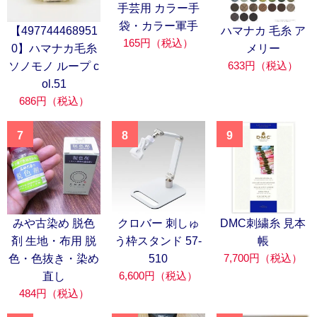
手芸用 カラー手
袋・カラー軍手
【497744468951
ハマナカ 毛糸 ア
165円（税込）
0】ハマナカ毛糸
メリー
633円（税込）
ソノモノ ループ c
ol.51
686円（税込）
7
8
9
みや古染め 脱色
クロバー 刺しゅ
DMC刺繍糸 見本
剤 生地・布用 脱
う枠スタンド 57-
帳
7,700円（税込）
色・色抜き・染め
510
6,600円（税込）
直し
484円（税込）