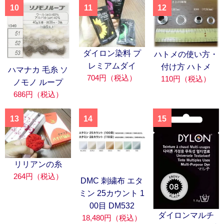
10
11
12
ダイロン染料 プ
ハトメの使い方・
レミアムダイ
付け方 ハトメ
ハマナカ 毛糸 ソ
704円（税込）
110円（税込）
ノモノ ループ
686円（税込）
13
14
15
リリアンの糸
264円（税込）
DMC 刺繍布 エタ
ミン 25カウント 1
00目 DM532
ダイロンマルチ
18,480円（税込）