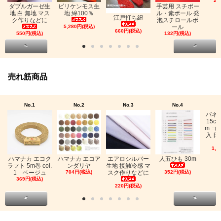
26
ビリケンモス生
ダブルガーゼ生
手芸用 スチボー
地 綿100％
地 白 無地 マス
ル・素ボール 発
江戸打ち紐
ク作りなどに
泡スチロールボ
5,280円(税込)
ール
660円(税込)
550円(税込)
132円(税込)
<
>
売れ筋商品
No.1
No.2
No.3
No.4
バネ
15c
m ゴ
入 日
1,0
ハマナカ エコク
ハマナカ エコア
エアロシルバー
人五ひも 30m
ラフト 5m巻 col.
ンダリヤ
生地 接触冷感 マ
1 ベージュ
704円(税込)
スク作りなどに
352円(税込)
369円(税込)
220円(税込)
<
>