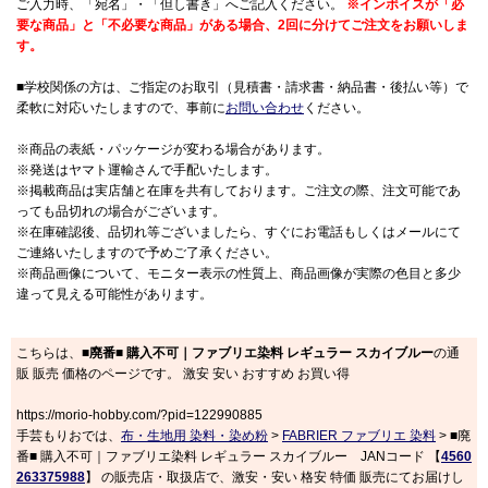
ご入力時、「宛名」・「但し書き」へご記入ください。
※インボイスが「必
要な商品」と「不必要な商品」がある場合、2回に分けてご注文をお願いしま
す。
■学校関係の方は、ご指定のお取引（見積書・請求書・納品書・後払い等）で
柔軟に対応いたしますので、事前に
お問い合わせ
ください。
※商品の表紙・パッケージが変わる場合があります。
※発送はヤマト運輸さんで手配いたします。
※掲載商品は実店舗と在庫を共有しております。ご注文の際、注文可能であ
っても品切れの場合がございます。
※在庫確認後、品切れ等ございましたら、すぐにお電話もしくはメールにて
ご連絡いたしますので予めご了承ください。
※商品画像について、モニター表示の性質上、商品画像が実際の色目と多少
違って見える可能性があります。
こちらは、
■廃番■ 購入不可｜ファブリエ染料 レギュラー スカイブルー
の通
販 販売 価格のページです。 激安 安い おすすめ お買い得
https://morio-hobby.com/?pid=122990885
手芸もりおでは、
布・生地用 染料・染め粉
>
FABRIER ファブリエ 染料
> ■廃
番■ 購入不可｜ファブリエ染料 レギュラー スカイブルー JANコード 【
4560
263375988
】 の販売店・取扱店で、激安・安い 格安 特価 販売にてお届けし