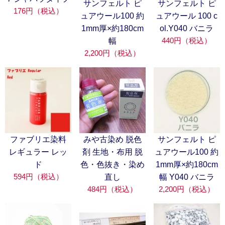
サンフェルト ピ
サンフェルト ピ
176円（税込）
ュアウール100 約
ュアウール 100 c
1mm厚×約180cm
ol.Y040 バニラ
440円（税込）
幅
2,200円（税込）
ファブリエ染料
みや古染め 脱色
サンフェルト ピ
レギュラー レッ
剤 生地・布用 脱
ュアウール100 約
ド
色・色抜き・染め
1mm厚×約180cm
594円（税込）
直し
幅 Y040 バニラ
484円（税込）
2,200円（税込）