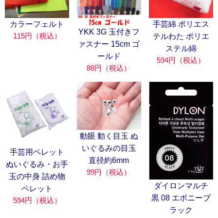
カラーフェルト
手芸綿 ポリエス
YKK 3G 玉付きフ
115円（税込）
テルわた ポリエ
ァスナー 15cm ゴ
ステル綿
ールド
594円（税込）
88円（税込）
動眼 動く目玉 ぬ
いぐるみの目玉
手芸用ペレット
直径約6mm
ぬいぐるみ・お手
99円（税込）
玉の中身 詰め物
ダイロンマルチ
ペレット
黒 08 エボニーブ
594円（税込）
ラック