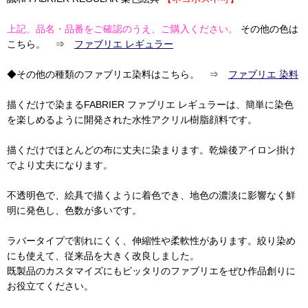
上記、品名・品番をご確認のうえ、ご購入ください。
その他の色は
こちら。 ⇒
ファブリエ レギュラー
◆その他の種類のファブリエ染料はこちら。 ⇒
ファブリエ 染料
描くだけで染まるFABRIER ファブリエ レギュラーは、簡単に染色
を楽しめるように開発された水性アクリル樹脂顔料です。
描くだけでほとんどの布に丈夫に染まります。乾燥後アイロン掛け
でより丈夫になります。
不透明色で、絵具で描くように着色でき、地色の濃淡に影響なく鮮
明に発色し、色数が多いです。
ラバータイプで割れにくく、伸縮性や柔軟性があります。絞り染め
にも使えて、従来品を大きく改良しました。
既製品のカスタマイズにもピッタリのファブリエをぜひ作品創りに
お役立てください。