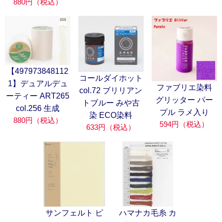
880円（税込）
【497973848112
コールダイホット
1】デュアルデュ
ファブリエ染料
col.72 ブリリアン
ーティー ART265
グリッター パー
トブルー みや古
col.256 生成
プル ラメ入り
染 ECO染料
880円（税込）
594円（税込）
633円（税込）
サンフェルト ピ
ハマナカ毛糸 カ