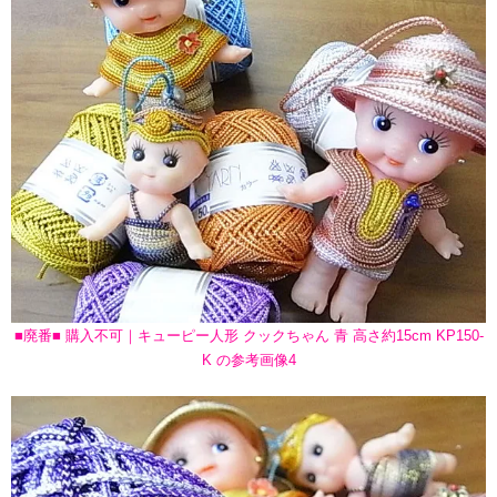
■廃番■ 購入不可｜キューピー人形 クックちゃん 青 高さ約15cm KP150-
K の参考画像4