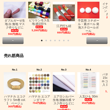
イナ
ンの
ン「
糸
26
ビリケンモス生
ダブルガーゼ生
手芸用 スチボー
地 綿100％
地 白 無地 マス
ル・素ボール 発
江戸打ち紐
ク作りなどに
泡スチロールボ
5,280円(税込)
ール
660円(税込)
550円(税込)
132円(税込)
<
>
売れ筋商品
No.1
No.2
No.3
No.4
バネ
15c
m ゴ
入 日
1,0
ハマナカ エコク
ハマナカ エコア
エアロシルバー
人五ひも 30m
ラフト 5m巻 col.
ンダリヤ
生地 接触冷感 マ
1 ベージュ
704円(税込)
スク作りなどに
352円(税込)
369円(税込)
220円(税込)