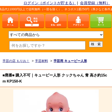
ログイン（ポイントが貯まる）
|
会員登録（無料）
円以上で送料無料（一部を除く）、ネコポス1通250円（厚さなど条件あり）。詳しく
手芸の店 もりお！
>
手芸材料
>
手芸用 キューピー人形
■廃番■ 購入不可｜キューピー人形 クックちゃん 青 高さ約15c
m KP150-K