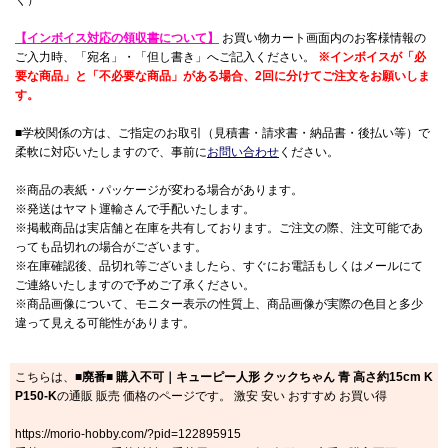
く）
【インボイス対応の領収書について】
お買い物カート画面内のお客様情報の
ご入力時、「宛名」・「但し書き」へご記入ください。
※インボイスが「必
要な商品」と「不必要な商品」がある場合、2回に分けてご注文をお願いしま
す。
■学校関係の方は、ご指定のお取引（見積書・請求書・納品書・後払い等）で
柔軟に対応いたしますので、事前に
お問い合わせ
ください。
※商品の表紙・パッケージが変わる場合があります。
※発送はヤマト運輸さんで手配いたします。
※掲載商品は実店舗と在庫を共有しております。ご注文の際、注文可能であ
っても品切れの場合がございます。
※在庫確認後、品切れ等ございましたら、すぐにお電話もしくはメールにて
ご連絡いたしますので予めご了承ください。
※商品画像について、モニター表示の性質上、商品画像が実際の色目と多少
違って見える可能性があります。
こちらは、
■廃番■ 購入不可｜キューピー人形 クックちゃん 青 高さ約15cm K
P150-K
の通販 販売 価格のページです。 激安 安い おすすめ お買い得
https://morio-hobby.com/?pid=122895915