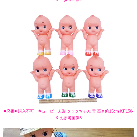
■廃番■ 購入不可｜キューピー人形 クックちゃん 青 高さ約15cm KP150-
K の参考画像3