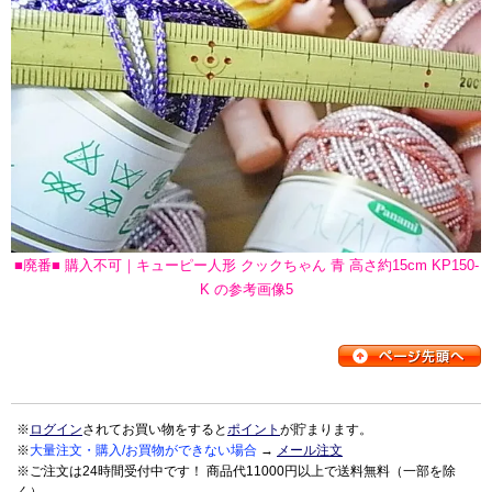
■廃番■ 購入不可｜キューピー人形 クックちゃん 青 高さ約15cm KP150-
K の参考画像5
※
ログイン
されてお買い物をすると
ポイント
が貯まります。
※
大量注文・購入/お買物ができない場合
→
メール注文
※ご注文は24時間受付中です！ 商品代11000円以上で送料無料（一部を除