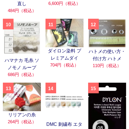
6,600円（税込）
直し
484円（税込）
10
11
12
ダイロン染料 プ
ハトメの使い方・
レミアムダイ
付け方 ハトメ
ハマナカ 毛糸 ソ
704円（税込）
110円（税込）
ノモノ ループ
686円（税込）
13
14
15
リリアンの糸
264円（税込）
DMC 刺繍布 エタ