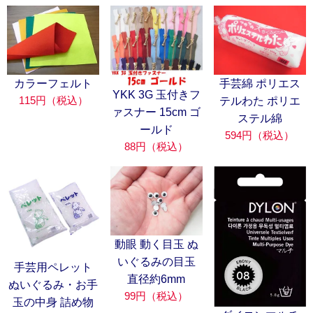
カラーフェルト
手芸綿 ポリエス
YKK 3G 玉付きフ
115円（税込）
テルわた ポリエ
ァスナー 15cm ゴ
ステル綿
ールド
594円（税込）
88円（税込）
動眼 動く目玉 ぬ
いぐるみの目玉
手芸用ペレット
直径約6mm
ぬいぐるみ・お手
99円（税込）
玉の中身 詰め物