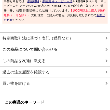
手芸もりおでは、
手芸材料
>
手芸用 キューピー人形
> ■廃番■ 購入不可｜キュ
ーピー人形 クックちゃん 青 高さ約15cm KP150-K の販売店・取扱店で、激
安・安い 格安 特価 販売にてお届けしております。
11000円以上ご購入で送料
無料（一部を除く）
大量 注文・ご購入の場合、お見積り致しますので
お問い
合わせ
ください。
特定商取引法に基づく表記（返品など）
この商品について問い合わせる
この商品を友達に教える
過去の注文履歴を確認する
買い物を続ける
この商品のキーワード