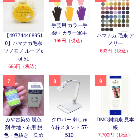
手芸用 カラー手
袋・カラー軍手
【497744468951
ハマナカ 毛糸 ア
165円（税込）
0】ハマナカ毛糸
メリー
633円（税込）
ソノモノ ループ c
ol.51
686円（税込）
7
8
9
みや古染め 脱色
クロバー 刺しゅ
DMC刺繍糸 見本
剤 生地・布用 脱
う枠スタンド 57-
帳
7,700円（税込）
色・色抜き・染め
510