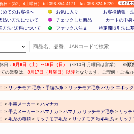
・第2、4土曜日） tel 096-354-4171
fax 096-324-5220
じめてのお客様へ
お気に入り
お客様情報・
支払い方法について
チェックした商品
カートの中身
送方法･送料について
ファックス注文
特定商取引法に
休日：
8月8日（土）～16日（日）
（※10日 月曜日は営業）
※順
全ての業務は、
8月17日（月曜日）以降
となります。ご理解・ご協力
！
>
リッチモア 毛糸・手編み糸
>
リッチモア毛糸 バカラ エポック
！
>
手芸メーカー
>
ハマナカ
！
>
手芸メーカー
>
ハマナカ
>
ハマナカ リッチモア毛糸
>
リッチ
！
>
毛糸の種類
>
リッチモア毛糸
>
リッチモア 秋冬毛糸
>
リッチ