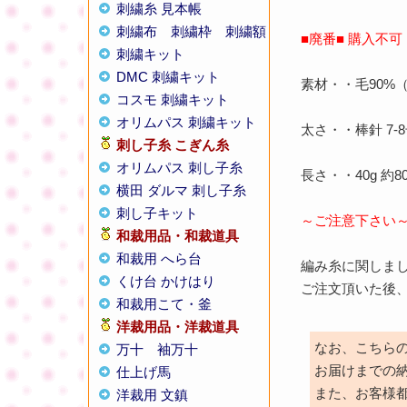
刺繍糸 見本帳
刺繍布
刺繍枠
刺繍額
■廃番■ 購入不
刺繍キット
DMC 刺繍キット
素材・・毛90%（
コスモ 刺繍キット
オリムパス 刺繍キット
太さ・・棒針 7-8
刺し子糸
こぎん糸
オリムパス 刺し子糸
長さ・・40g 約8
横田 ダルマ 刺し子糸
刺し子キット
～ご注意下さい
和裁用品・和裁道具
和裁用 へら台
編み糸に関しま
くけ台 かけはり
ご注文頂いた後
和裁用こて・釜
洋裁用品・洋裁道具
なお、こちら
万十
袖万十
お届けまでの
仕上げ馬
また、お客様
洋裁用 文鎮