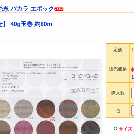
糸 バカラ エポック
】 40g玉巻 約80m
定価
販売価格
購入数
色
サイズ