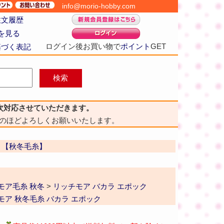
info@morio-hobby.com
注文履歴
を見る
ログイン後お買い物で
ポイント
GET
基づく表記
次対応させていただきます。
のほどよろしくお願いいたします。
 【秋冬毛糸】
モア毛糸 秋冬
>
リッチモア バカラ エポック
モア 秋冬毛糸 バカラ エポック