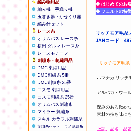
編み物用品
◆ はじめてのお
編み機
手織り機
◆ フェルトの特
玉巻き器・かせくり器
編み針セット
レース糸
リッチモア毛糸 
オリムパス レース糸
JANコード 4977
横田 ダルマ レース糸
レースモチーフ
刺繍糸・刺繍用品
リッチモア毛糸 
DMC 刺繍用品
DMC刺繍糸 5番
ハマナカ リッチモ
DMC刺繍糸 25番
コスモ 刺繍用品
アルパカ・ウー
コスモ刺繍糸 25番
オリムパス刺繍糸
深みのある微妙
マイラー 刺繍糸
素材の持ち味に
スキル カラフル刺繍糸
刺繍糸セット
ラメ刺繍糸
上記、品名・品