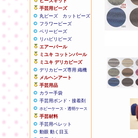
ビーズキット
手芸用ビーズ
丸ビーズ
カットビーズ
フラワービーズ
ベリービーズ
リハビリビーズ
エアーパール
ミユキ コットンパール
ミユキ デリカビーズ
デリカビーズ専用 織機
メルヘンアート
手芸用品
カラー手袋
手芸用ボンド・接着剤
ホビーケース・透明ケース
手芸材料
手芸用ペレット
動眼 動く目玉