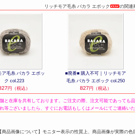
リッチモア毛糸 バカラ エポック
の関連
モア毛糸 バカラ エポッ
■廃番■ 購入不可｜リッチモア
ク col.223
毛糸 バカラ エポック col.250
827
827
円（税込）
円（税込）
舗と在庫を共有しております。ご注文の際、注文可能であっても
れ等ございましたら、すぐにお電話もしくはメールにてご連絡い
商品画像について】モニター表示の性質上、商品画像が実際の色