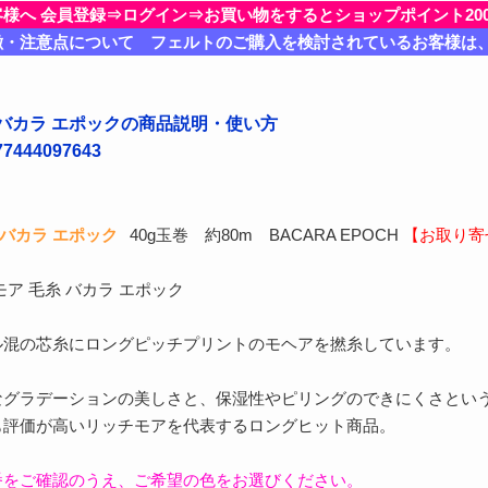
客様へ 会員登録⇒ログイン⇒お買い物をするとショップポイント20
徴・注意点について フェルトのご購入を検討されているお客様は
バカラ エポックの商品説明・使い方
444097643
バカラ エポック
40g玉巻 約80m BACARA EPOCH
【お取り寄
ア 毛糸 バカラ エポック
ル混の芯糸にロングピッチプリントのモヘアを撚糸しています。
なグラデーションの美しさと、保湿性やピリングのできにくさとい
も評価が高いリッチモアを代表するロングヒット商品。
番をご確認のうえ、ご希望の色をお選びください。