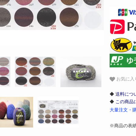
お気に入
◆
送料につ
◆
この商品
大量注文・購
※商品の表