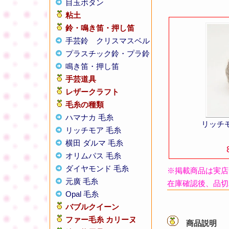
目玉ボタン
粘土
鈴・鳴き笛・押し笛
手芸鈴
クリスマスベル
プラスチック鈴・プラ鈴
鳴き笛・押し笛
手芸道具
レザークラフト
毛糸の種類
ハマナカ 毛糸
リッチ
リッチモア 毛糸
横田 ダルマ 毛糸
オリムパス 毛糸
ダイヤモンド 毛糸
※掲載商品は実店
元廣 毛糸
在庫確認後、品切
Opal 毛糸
バブルクイーン
ファー毛糸 カリーヌ
商品説明
【