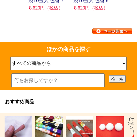
袋10玉入 色番 7
袋10玉入 色番 8
8,620円（税込）
8,620円（税込）
ほかの商品を探す
おすすめ商品
イナ
ンの
ン「
糸
26