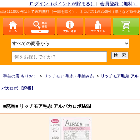
ログイン（ポイントが貯まる）
|
会員登録（無料）
0円以上で送料無料（一部を除く）、ネコポス1通250円（厚さなど条件あり）。詳し
手芸の店 もりお！
>
リッチモア 毛糸・手編み糸
>
リッチモア毛糸 アル
パカロボ 【廃番】
■廃番■ リッチモア毛糸 アルパカロボ