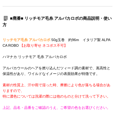
■廃番■ リッチモア毛糸 アルパカロボの商品説明・使い
方
リッチモア毛糸 アルパカロボ
50g玉巻 約96m イタリア製 ALPA
CA ROBO
【お取り寄せ ネコポス不可】
ハマナカ リッチモア 毛糸 アルパカロボ
アルパカウールのヘアを撚り込んだツィード調の素材で、嵩高性と
保温性があり、ワイルドなイメージの表面効果が特徴です。
素材の性質上、汗や雨で湿った時、摩擦により色が落ちる場合があ
りますので、
特に濃色については洗濯の際には他のものと分けて洗って下さい。
上記、品名・品番をご確認のうえ、ご希望の色をお選びください。