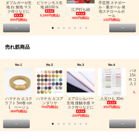
ビリケンモス生
ダブルガーゼ生
手芸用 スチボー
地 綿100％
地 白 無地 マス
ル・素ボール 発
江戸打ち紐
ク作りなどに
泡スチロールボ
5,280円(税込)
ール
660円(税込)
550円(税込)
132円(税込)
<
>
売れ筋商品
No.1
No.2
No.3
No.4
バネ
15c
m ゴ
入 日
1,0
ハマナカ エコク
ハマナカ エコア
エアロシルバー
人五ひも 30m
ラフト 5m巻 col.
ンダリヤ
生地 接触冷感 マ
1 ベージュ
704円(税込)
スク作りなどに
352円(税込)
369円(税込)
220円(税込)
<
>