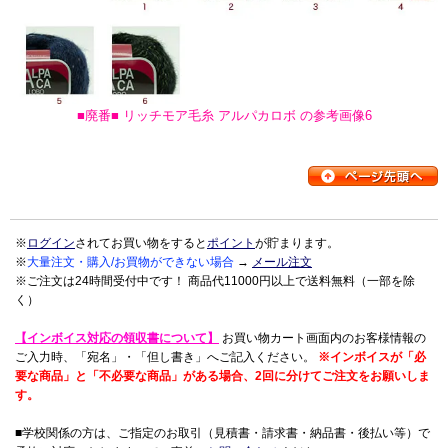
■廃番■ リッチモア毛糸 アルパカロボ の参考画像6
※
ログイン
されてお買い物をすると
ポイント
が貯まります。
※
大量注文・購入/お買物ができない場合
→
メール注文
※ご注文は24時間受付中です！ 商品代11000円以上で送料無料（一部を除
く）
【インボイス対応の領収書について】
お買い物カート画面内のお客様情報の
ご入力時、「宛名」・「但し書き」へご記入ください。
※インボイスが「必
要な商品」と「不必要な商品」がある場合、2回に分けてご注文をお願いしま
す。
■学校関係の方は、ご指定のお取引（見積書・請求書・納品書・後払い等）で