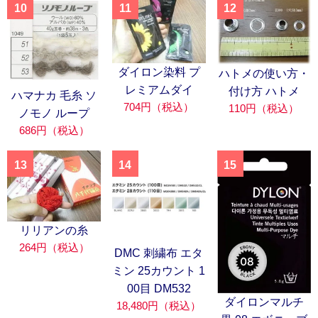
10
11
12
ダイロン染料 プ
ハトメの使い方・
レミアムダイ
付け方 ハトメ
ハマナカ 毛糸 ソ
704円（税込）
110円（税込）
ノモノ ループ
686円（税込）
13
14
15
リリアンの糸
264円（税込）
DMC 刺繍布 エタ
ミン 25カウント 1
00目 DM532
ダイロンマルチ
18,480円（税込）