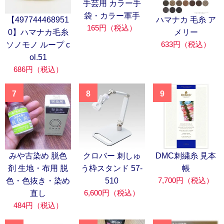
手芸用 カラー手
袋・カラー軍手
【497744468951
ハマナカ 毛糸 ア
165円（税込）
0】ハマナカ毛糸
メリー
633円（税込）
ソノモノ ループ c
ol.51
686円（税込）
7
8
9
みや古染め 脱色
クロバー 刺しゅ
DMC刺繍糸 見本
剤 生地・布用 脱
う枠スタンド 57-
帳
7,700円（税込）
色・色抜き・染め
510
6,600円（税込）
直し
484円（税込）