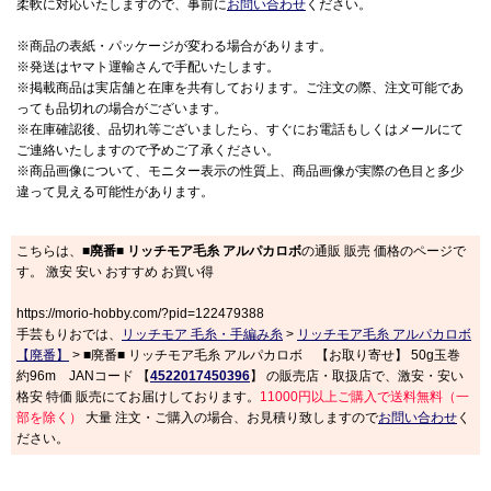
柔軟に対応いたしますので、事前に
お問い合わせ
ください。
※商品の表紙・パッケージが変わる場合があります。
※発送はヤマト運輸さんで手配いたします。
※掲載商品は実店舗と在庫を共有しております。ご注文の際、注文可能であ
っても品切れの場合がございます。
※在庫確認後、品切れ等ございましたら、すぐにお電話もしくはメールにて
ご連絡いたしますので予めご了承ください。
※商品画像について、モニター表示の性質上、商品画像が実際の色目と多少
違って見える可能性があります。
こちらは、
■廃番■ リッチモア毛糸 アルパカロボ
の通販 販売 価格のページで
す。 激安 安い おすすめ お買い得
https://morio-hobby.com/?pid=122479388
手芸もりおでは、
リッチモア 毛糸・手編み糸
>
リッチモア毛糸 アルパカロボ
【廃番】
> ■廃番■ リッチモア毛糸 アルパカロボ 【お取り寄せ】 50g玉巻
約96m JANコード 【
4522017450396
】 の販売店・取扱店で、激安・安い
格安 特価 販売にてお届けしております。
11000円以上ご購入で送料無料（一
部を除く）
大量 注文・ご購入の場合、お見積り致しますので
お問い合わせ
く
ださい。