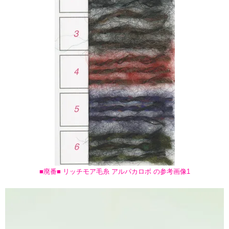
■廃番■ リッチモア毛糸 アルパカロボ の参考画像1