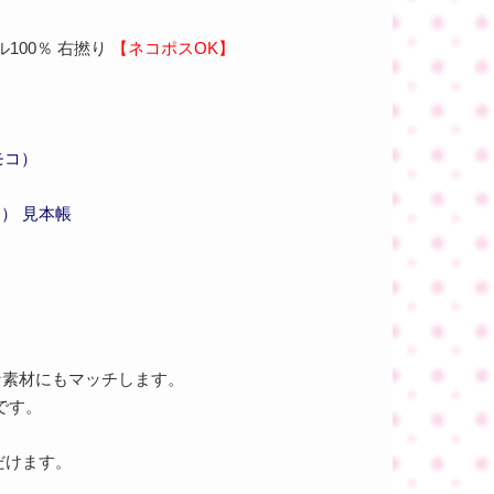
ル100％ 右撚り
【ネコポスOK】
モコ）
） 見本帳
な素材にもマッチします。
です。
だけます。