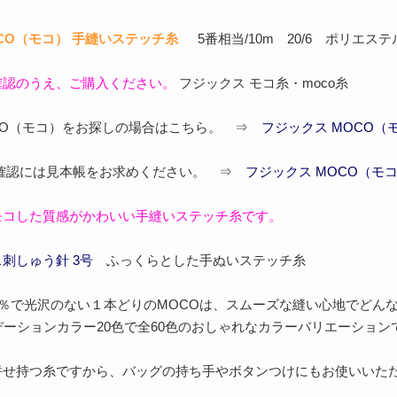
CO（モコ） 手縫いステッチ糸
5番相当/10m 20/6 ポリエステ
確認のうえ、ご購入ください。
フジックス モコ糸・moco糸
OCO（モコ）をお探しの場合はこちら。 ⇒
フジックス MOCO（
ご確認には見本帳をお求めください。 ⇒
フジックス MOCO（モコ
モコした質感がかわいい手縫いステッチ糸です。
刺しゅう針 3号
ふっくらとした手ぬいステッチ糸
0％で光沢のない１本どりのMOCOは、スムーズな縫い心地でどん
デーションカラー20色で全60色のおしゃれなカラーバリエーション
併せ持つ糸ですから、バッグの持ち手やボタンつけにもお使いいた