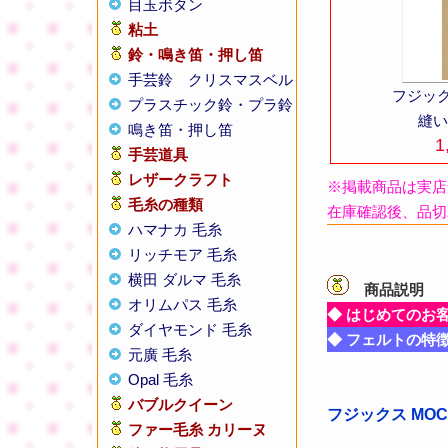
目玉ボタン
粘土
鈴・鳴き笛・押し笛
手芸鈴
クリスマスベル
フジック
プラスチック鈴・プラ鈴
縫い
鳴き笛・押し笛
1
手芸道具
レザークラフト
※掲載商品は実店
毛糸の種類
在庫確認後、品切
ハマナカ 毛糸
リッチモア 毛糸
横田 ダルマ 毛糸
商品説明
【
オリムパス 毛糸
◆ はじめてのお
ダイヤモンド 毛糸
◆ フェルトの特
元廣 毛糸
Opal 毛糸
バブルクイーン
フジックス MOC
ファー毛糸 カリーヌ