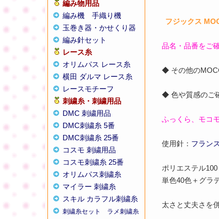
編み物用品
編み機
手織り機
フジックス MO
玉巻き器・かせくり器
編み針セット
品名・品番をご
レース糸
オリムパス レース糸
◆ その他のM
横田 ダルマ レース糸
レースモチーフ
◆ 色や質感の
刺繍糸・刺繍用品
DMC 刺繍用品
ふっくら、モコ
DMC刺繍糸 5番
DMC刺繍糸 25番
使用針：
フランス
コスモ 刺繍用品
コスモ刺繍糸 25番
ポリエステル10
オリムパス刺繍糸
単色40色＋グラ
マイラー 刺繍糸
スキル カラフル刺繍糸
太さと丈夫さを
刺繍糸セット
ラメ刺繍糸