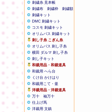
刺繍糸 見本帳
刺繍布
刺繍枠
刺繍額
刺繍キット
DMC 刺繍キット
コスモ 刺繍キット
オリムパス 刺繍キット
刺し子糸
こぎん糸
オリムパス 刺し子糸
横田 ダルマ 刺し子糸
刺し子キット
和裁用品・和裁道具
和裁用 へら台
くけ台 かけはり
和裁用こて・釜
洋裁用品・洋裁道具
万十
袖万十
仕上げ馬
洋裁用 文鎮