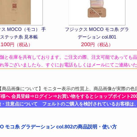
ス MOCO（モコ） 手
フジックス MOCO モコ糸 グラ
ステッチ糸 見本帳
デーション col.801
,100
200
円（税込）
円（税込）
舗と在庫を共有しております。ご注文の際、注文可能であっても
れ等ございましたら、すぐにお電話もしくはメールにてご連絡い
商品画像について】モニター表示の性質上、商品画像が実際の色
客様へ 会員登録⇒ログイン⇒お買い物をするとショップポイント20
徴・注意点について フェルトのご購入を検討されているお客様は
O モコ糸 グラデーション col.802の商品説明・使い方