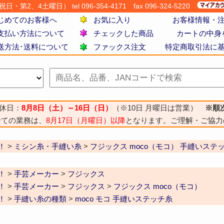
・第2、4土曜日） tel 096-354-4171
fax 096-324-5220
じめてのお客様へ
お気に入り
お客様情報・
支払い方法について
チェックした商品
カートの中身
送方法･送料について
ファックス注文
特定商取引法に
休日：
8月8日（土）～16日（日）
（※10日 月曜日は営業）
※順
全ての業務は、
8月17日（月曜日）以降
となります。ご理解・ご協力
！
>
ミシン糸・手縫い糸
>
フジックス moco（モコ） 手縫いステ
！
>
手芸メーカー
>
フジックス
！
>
手芸メーカー
>
フジックス
>
フジックス moco（モコ）
！
>
手縫い糸の種類
>
moco モコ 手縫いステッチ糸