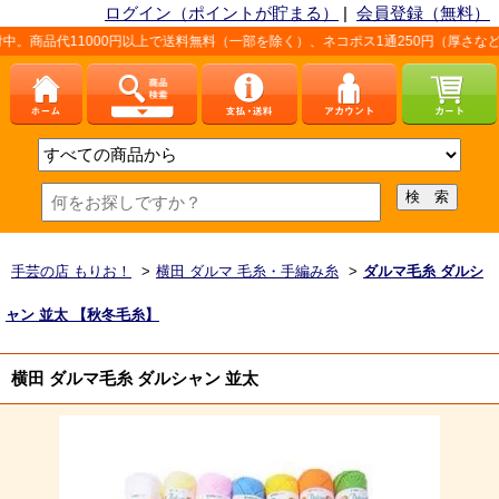
ログイン（ポイントが貯まる）
|
会員登録（無料）
000円以上で送料無料（一部を除く）、ネコポス1通250円（厚さなど条件あり）
手芸の店 もりお！
>
横田 ダルマ 毛糸・手編み糸
>
ダルマ毛糸 ダルシ
ャン 並太 【秋冬毛糸】
横田 ダルマ毛糸 ダルシャン 並太