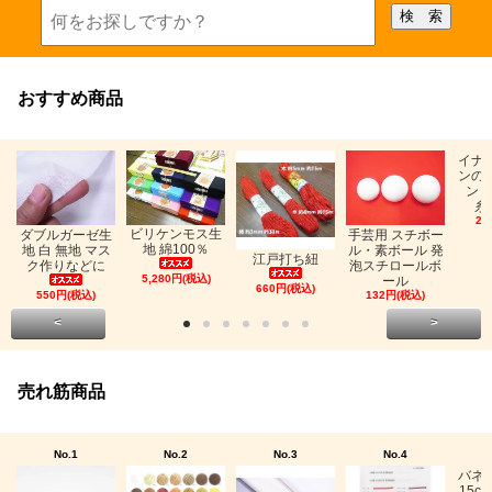
おすすめ商品
イナ
ンの
ン「
糸
26
ビリケンモス生
ダブルガーゼ生
手芸用 スチボー
地 綿100％
地 白 無地 マス
ル・素ボール 発
江戸打ち紐
ク作りなどに
泡スチロールボ
5,280円(税込)
ール
660円(税込)
550円(税込)
132円(税込)
<
>
売れ筋商品
No.1
No.2
No.3
No.4
バネ
15c