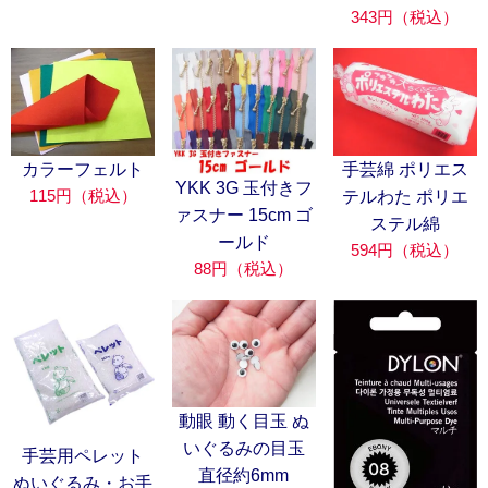
343円（税込）
カラーフェルト
手芸綿 ポリエス
YKK 3G 玉付きフ
115円（税込）
テルわた ポリエ
ァスナー 15cm ゴ
ステル綿
ールド
594円（税込）
88円（税込）
動眼 動く目玉 ぬ
いぐるみの目玉
手芸用ペレット
直径約6mm
ぬいぐるみ・お手