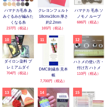
ハマナカ毛糸 あ
クレヨンフェルト
ハマナカ 毛糸 ソ
みぐるみが編みた
18cmx18cm 厚さ
ノモノ ループ
686円（税込）
くなる糸
約2.2mm
237円（税込）
165円（税込）
10
11
12
ダイロン染料 プ
ハトメの使い方・
レミアムダイ
付け方 ハトメ
DMC刺繍糸 見本
704円（税込）
110円（税込）
帳
7,700円（税込）
13
14
15