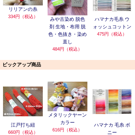
リリアンの糸
334円（税込）
みや古染め 脱色
ハマナカ毛糸 ウ
剤 生地・布用 脱
ォッシュコットン
475円（税込）
色・色抜き・染め
直し
484円（税込）
ピックアップ商品
メタリックヤーン
カラー
江戸打ち紐
ハマナカ 毛糸 ボ
616円（税込）
660円（税込）
ニー