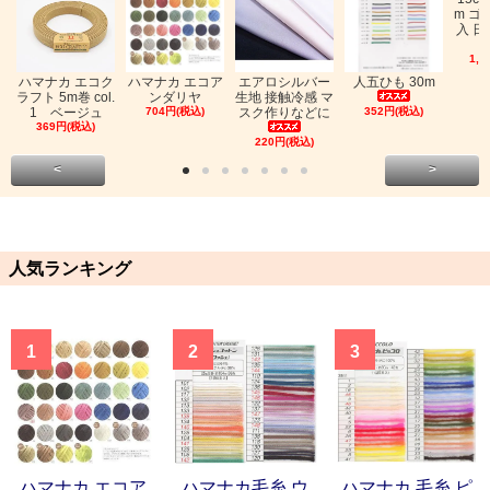
m ゴ
入 日
1,0
ハマナカ エコク
ハマナカ エコア
エアロシルバー
人五ひも 30m
ラフト 5m巻 col.
ンダリヤ
生地 接触冷感 マ
1 ベージュ
704円(税込)
スク作りなどに
352円(税込)
369円(税込)
220円(税込)
<
>
人気ランキング
1
2
3
ハマナカ エコア
ハマナカ毛糸 ウ
ハマナカ 毛糸 ピ