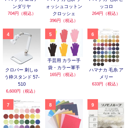
ンダリヤ
ォッシュコットン
ッコロ
704円（税込）
264円（税込）
クロッシェ
396円（税込）
4
5
6
手芸用 カラー手
袋・カラー軍手
クロバー 刺しゅ
ハマナカ 毛糸 ア
165円（税込）
う枠スタンド 57-
メリー
633円（税込）
510
6,600円（税込）
7
8
9