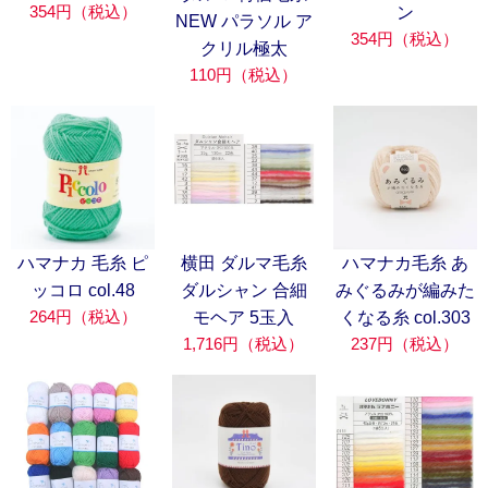
354円（税込）
ン
NEW パラソル ア
354円（税込）
クリル極太
110円（税込）
ハマナカ 毛糸 ピ
横田 ダルマ毛糸
ハマナカ毛糸 あ
ッコロ col.48
ダルシャン 合細
みぐるみが編みた
264円（税込）
モヘア 5玉入
くなる糸 col.303
1,716円（税込）
237円（税込）