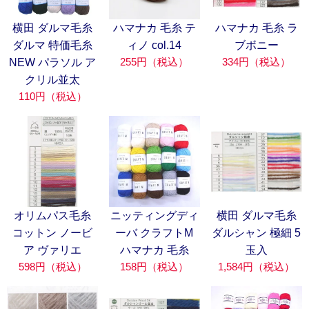
横田 ダルマ毛糸
ハマナカ 毛糸 テ
ハマナカ 毛糸 ラ
ダルマ 特価毛糸
ィノ col.14
ブボニー
255円（税込）
334円（税込）
NEW パラソル ア
クリル並太
110円（税込）
オリムパス毛糸
ニッティングディ
横田 ダルマ毛糸
コットン ノービ
ーバ クラフトM
ダルシャン 極細 5
ア ヴァリエ
ハマナカ 毛糸
玉入
598円（税込）
158円（税込）
1,584円（税込）