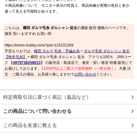
※商品画像について、モニター表示の性質上、商品画像が実際の色目と多少
違って見える可能性があります。
こちらは、
横田 ダルマ毛糸 ダルシャン 並太
の通販 販売 価格のページです。
激安 安い おすすめ お買い得
https://morio-hobby.com/?pid=115231269
手芸もりおでは、
横田 ダルマ 毛糸・手編み糸
>
ダルマ毛糸 ダルシャン 並太
【秋冬毛糸】
> 横田 ダルマ毛糸 ダルシャン 並太 アクリル100％ JANコー
ド 【
4979738258013
】 の販売店・取扱店で、激安・安い 格安 特価 販売にて
お届けしております。
11000円以上ご購入で送料無料（一部を除く）
大量 注
文・ご購入の場合、お見積り致しますので
お問い合わせ
ください。
特定商取引法に基づく表記（返品など）
この商品について問い合わせる
この商品を友達に教える