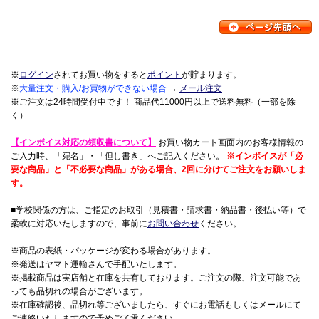
※
ログイン
されてお買い物をすると
ポイント
が貯まります。
※
大量注文・購入/お買物ができない場合
→
メール注文
※ご注文は24時間受付中です！ 商品代11000円以上で送料無料（一部を除
く）
【インボイス対応の領収書について】
お買い物カート画面内のお客様情報の
ご入力時、「宛名」・「但し書き」へご記入ください。
※インボイスが「必
要な商品」と「不必要な商品」がある場合、2回に分けてご注文をお願いしま
す。
■学校関係の方は、ご指定のお取引（見積書・請求書・納品書・後払い等）で
柔軟に対応いたしますので、事前に
お問い合わせ
ください。
※商品の表紙・パッケージが変わる場合があります。
※発送はヤマト運輸さんで手配いたします。
※掲載商品は実店舗と在庫を共有しております。ご注文の際、注文可能であ
っても品切れの場合がございます。
※在庫確認後、品切れ等ございましたら、すぐにお電話もしくはメールにて
ご連絡いたしますので予めご了承ください。