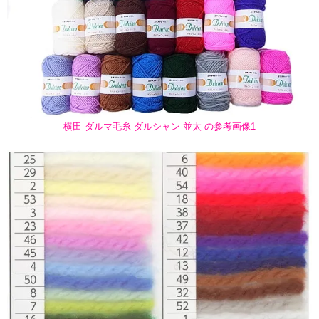
横田 ダルマ毛糸 ダルシャン 並太 の参考画像1