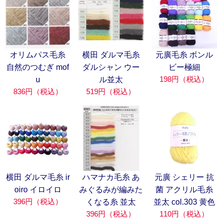
オリムパス毛糸
横田 ダルマ毛糸
元廣毛糸 ボンル
自然のつむぎ mof
ダルシャン ウー
ビー極細
198円（税込）
u
ル並太
836円（税込）
519円（税込）
横田 ダルマ毛糸 ir
ハマナカ毛糸 あ
元廣 シェリー 抗
oiro イロイロ
みぐるみが編みた
菌 アクリル毛糸
396円（税込）
くなる糸 並太
並太 col.303 黄色
396円（税込）
110円（税込）