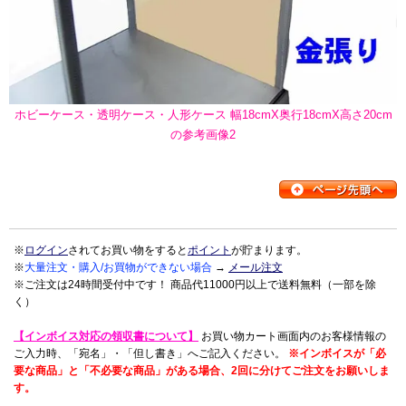
ホビーケース・透明ケース・人形ケース 幅18cmX奥行18cmX高さ20cm
の参考画像2
※
ログイン
されてお買い物をすると
ポイント
が貯まります。
※
大量注文・購入/お買物ができない場合
→
メール注文
※ご注文は24時間受付中です！ 商品代11000円以上で送料無料（一部を除
く）
【インボイス対応の領収書について】
お買い物カート画面内のお客様情報の
ご入力時、「宛名」・「但し書き」へご記入ください。
※インボイスが「必
要な商品」と「不必要な商品」がある場合、2回に分けてご注文をお願いしま
す。