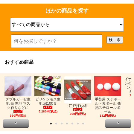
ほかの商品を探す
おすすめ商品
イナ
ンの
ン「
糸
26
ビリケンモス生
ダブルガーゼ生
手芸用 スチボー
地 綿100％
地 白 無地 マス
ル・素ボール 発
江戸打ち紐
ク作りなどに
泡スチロールボ
5,280円(税込)
ール
660円(税込)
550円(税込)
132円(税込)
<
>