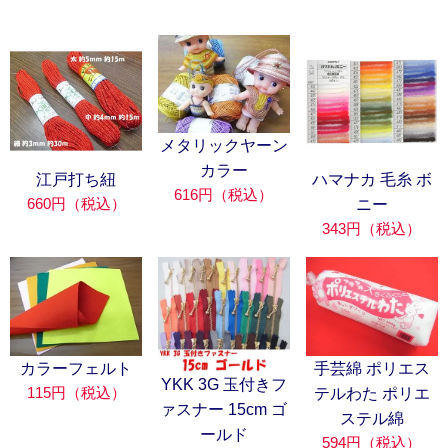
メタリックヤーン
カラー
江戸打ち紐
ハマナカ 毛糸 ボ
616円（税込）
660円（税込）
ニー
343円（税込）
カラーフェルト
手芸綿 ポリエス
YKK 3G 玉付きフ
115円（税込）
テルわた ポリエ
ァスナー 15cm ゴ
ステル綿
ールド
594円（税込）