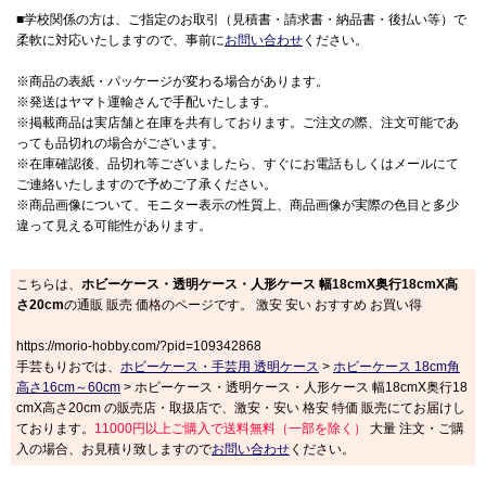
■学校関係の方は、ご指定のお取引（見積書・請求書・納品書・後払い等）で
柔軟に対応いたしますので、事前に
お問い合わせ
ください。
※商品の表紙・パッケージが変わる場合があります。
※発送はヤマト運輸さんで手配いたします。
※掲載商品は実店舗と在庫を共有しております。ご注文の際、注文可能であ
っても品切れの場合がございます。
※在庫確認後、品切れ等ございましたら、すぐにお電話もしくはメールにて
ご連絡いたしますので予めご了承ください。
※商品画像について、モニター表示の性質上、商品画像が実際の色目と多少
違って見える可能性があります。
こちらは、
ホビーケース・透明ケース・人形ケース 幅18cmX奥行18cmX高
さ20cm
の通販 販売 価格のページです。 激安 安い おすすめ お買い得
https://morio-hobby.com/?pid=109342868
手芸もりおでは、
ホビーケース・手芸用 透明ケース
>
ホビーケース 18cm角
高さ16cm～60cm
> ホビーケース・透明ケース・人形ケース 幅18cmX奥行18
cmX高さ20cm の販売店・取扱店で、激安・安い 格安 特価 販売にてお届けし
ております。
11000円以上ご購入で送料無料（一部を除く）
大量 注文・ご購
入の場合、お見積り致しますので
お問い合わせ
ください。