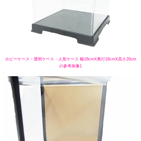
ホビーケース・透明ケース・人形ケース 幅18cmX奥行18cmX高さ20cm
の参考画像1