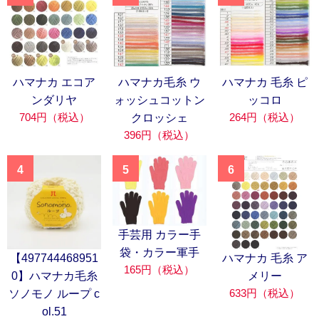
ハマナカ エコア
ハマナカ毛糸 ウ
ハマナカ 毛糸 ピ
ンダリヤ
ォッシュコットン
ッコロ
704円（税込）
264円（税込）
クロッシェ
396円（税込）
4
5
6
手芸用 カラー手
袋・カラー軍手
【497744468951
ハマナカ 毛糸 ア
165円（税込）
0】ハマナカ毛糸
メリー
633円（税込）
ソノモノ ループ c
ol.51