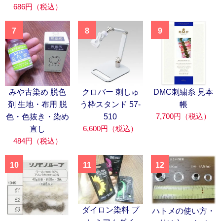
686円（税込）
7
8
9
みや古染め 脱色
クロバー 刺しゅ
DMC刺繍糸 見本
剤 生地・布用 脱
う枠スタンド 57-
帳
7,700円（税込）
色・色抜き・染め
510
6,600円（税込）
直し
484円（税込）
10
11
12
ダイロン染料 プ
ハトメの使い方・