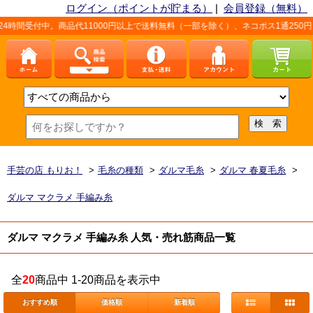
ログイン（ポイントが貯まる）
|
会員登録（無料）
間受付中。商品代11000円以上で送料無料（一部を除く）、ネコポス1通250円（
手芸の店 もりお！
>
毛糸の種類
>
ダルマ毛糸
>
ダルマ 春夏毛糸
>
ダルマ マクラメ 手編み糸
ダルマ マクラメ 手編み糸 人気・売れ筋商品一覧
全
20
商品中 1-20商品を表示中
おすすめ順
価格順
新着順