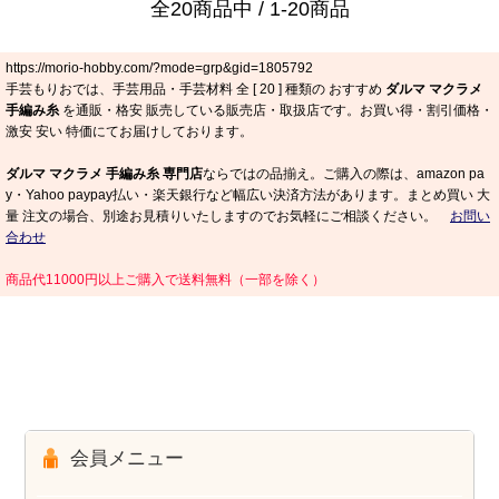
全20商品中 / 1-20商品
https://morio-hobby.com/?mode=grp&gid=1805792
手芸もりおでは、手芸用品・手芸材料 全 [
20
] 種類の おすすめ
ダルマ マクラメ
手編み糸
を通販・格安 販売している販売店・取扱店です。お買い得・割引価格・
激安 安い 特価にてお届けしております。
ダルマ マクラメ 手編み糸 専門店
ならではの品揃え。ご購入の際は、amazon pa
y・Yahoo paypay払い・楽天銀行など幅広い決済方法があります。まとめ買い 大
量 注文の場合、別途お見積りいたしますのでお気軽にご相談ください。
お問い
合わせ
商品代11000円以上ご購入で送料無料（一部を除く）
会員メニュー