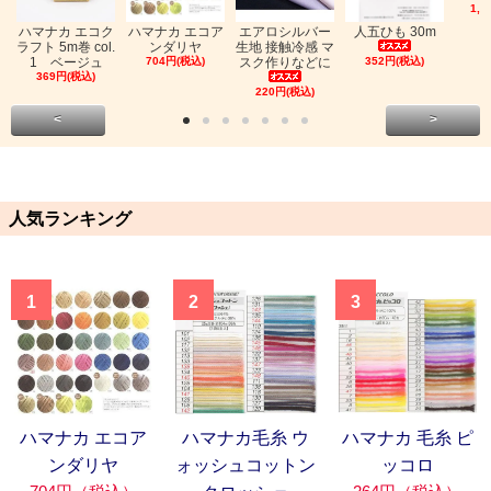
1,0
ハマナカ エコク
ハマナカ エコア
エアロシルバー
人五ひも 30m
ラフト 5m巻 col.
ンダリヤ
生地 接触冷感 マ
1 ベージュ
704円(税込)
スク作りなどに
352円(税込)
369円(税込)
220円(税込)
<
>
人気ランキング
1
2
3
ハマナカ エコア
ハマナカ毛糸 ウ
ハマナカ 毛糸 ピ
ンダリヤ
ォッシュコットン
ッコロ