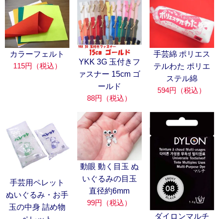
カラーフェルト
手芸綿 ポリエス
YKK 3G 玉付きフ
115円（税込）
テルわた ポリエ
ァスナー 15cm ゴ
ステル綿
ールド
594円（税込）
88円（税込）
動眼 動く目玉 ぬ
いぐるみの目玉
手芸用ペレット
直径約6mm
ぬいぐるみ・お手
99円（税込）
玉の中身 詰め物
ダイロンマルチ