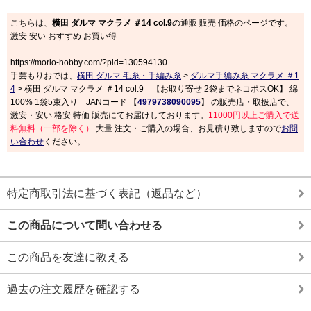
こちらは、
横田 ダルマ マクラメ ＃14 col.9
の通販 販売 価格のページです。
激安 安い おすすめ お買い得
https://morio-hobby.com/?pid=130594130
手芸もりおでは、
横田 ダルマ 毛糸・手編み糸
>
ダルマ手編み糸 マクラメ ＃1
4
> 横田 ダルマ マクラメ ＃14 col.9 【お取り寄せ 2袋までネコポスOK】 綿
100% 1袋5束入り JANコード 【
4979738090095
】 の販売店・取扱店で、
激安・安い 格安 特価 販売にてお届けしております。
11000円以上ご購入で送
料無料（一部を除く）
大量 注文・ご購入の場合、お見積り致しますので
お問
い合わせ
ください。
特定商取引法に基づく表記（返品など）
この商品について問い合わせる
この商品を友達に教える
過去の注文履歴を確認する