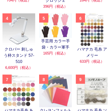
704円（税込）
264円（税込）
クロッシェ
396円（税込）
4
5
6
手芸用 カラー手
袋・カラー軍手
クロバー 刺しゅ
ハマナカ 毛糸 ア
165円（税込）
う枠スタンド 57-
メリー
633円（税込）
510
6,600円（税込）
7
8
9
ハマナカ毛糸 あ
クレヨンフェルト
ハマナカ 毛糸 ソ