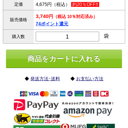
定価
4,675円（税込）
約20％OFF!!
3,740
円
（税込 10％対応済み）
販売価格
74ポイント還元
袋
購入数
◆
発送方法･送料
◆
お支払い方法