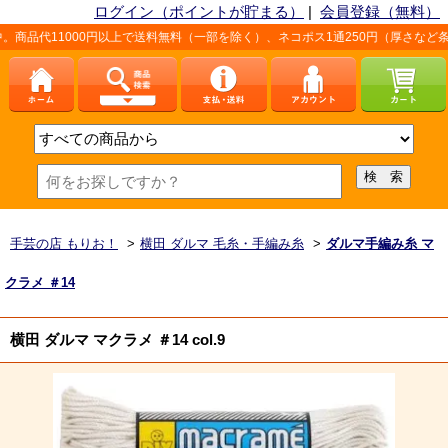
ログイン（ポイントが貯まる）
|
会員登録（無料）
000円以上で送料無料（一部を除く）、ネコポス1通250円（厚さなど条件あり）。
手芸の店 もりお！
>
横田 ダルマ 毛糸・手編み糸
>
ダルマ手編み糸 マ
クラメ ＃14
横田 ダルマ マクラメ ＃14 col.9