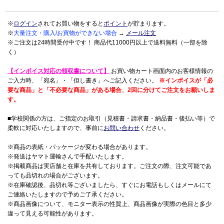
※
ログイン
されてお買い物をすると
ポイント
が貯まります。
※
大量注文・購入/お買物ができない場合
→
メール注文
※ご注文は24時間受付中です！ 商品代11000円以上で送料無料（一部を除
く）
【インボイス対応の領収書について】
お買い物カート画面内のお客様情報の
ご入力時、「宛名」・「但し書き」へご記入ください。
※インボイスが「必
要な商品」と「不必要な商品」がある場合、2回に分けてご注文をお願いしま
す。
■学校関係の方は、ご指定のお取引（見積書・請求書・納品書・後払い等）で
柔軟に対応いたしますので、事前に
お問い合わせ
ください。
※商品の表紙・パッケージが変わる場合があります。
※発送はヤマト運輸さんで手配いたします。
※掲載商品は実店舗と在庫を共有しております。ご注文の際、注文可能であ
っても品切れの場合がございます。
※在庫確認後、品切れ等ございましたら、すぐにお電話もしくはメールにて
ご連絡いたしますので予めご了承ください。
※商品画像について、モニター表示の性質上、商品画像が実際の色目と多少
違って見える可能性があります。