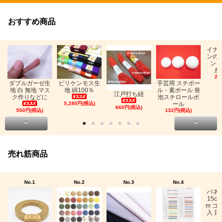
おすすめ商品
イナ
ンの
ン「
糸
26
ビリケンモス生
ダブルガーゼ生
手芸用 スチボー
地 綿100％
地 白 無地 マス
ル・素ボール 発
江戸打ち紐
ク作りなどに
泡スチロールボ
5,280円(税込)
ール
660円(税込)
550円(税込)
132円(税込)
<
>
売れ筋商品
No.1
No.2
No.3
No.4
バネ
15c
m ゴ
入 日