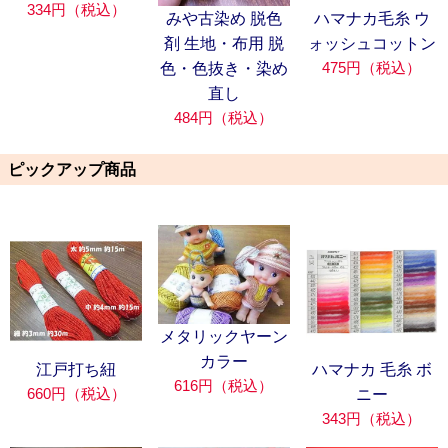
334円（税込）
みや古染め 脱色
ハマナカ毛糸 ウ
剤 生地・布用 脱
ォッシュコットン
475円（税込）
色・色抜き・染め
直し
484円（税込）
ピックアップ商品
メタリックヤーン
カラー
江戸打ち紐
ハマナカ 毛糸 ボ
616円（税込）
660円（税込）
ニー
343円（税込）