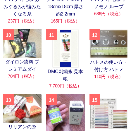
みぐるみが編みた
18cmx18cm 厚さ
ノモノ ループ
686円（税込）
くなる糸
約2.2mm
237円（税込）
165円（税込）
10
11
12
ダイロン染料 プ
ハトメの使い方・
レミアムダイ
付け方 ハトメ
DMC刺繍糸 見本
704円（税込）
110円（税込）
帳
7,700円（税込）
13
14
15
リリアンの糸