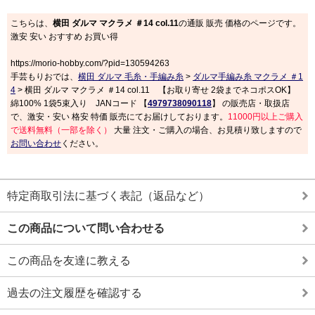
こちらは、
横田 ダルマ マクラメ ＃14 col.11
の通販 販売 価格のページです。
激安 安い おすすめ お買い得
https://morio-hobby.com/?pid=130594263
手芸もりおでは、
横田 ダルマ 毛糸・手編み糸
>
ダルマ手編み糸 マクラメ ＃1
4
> 横田 ダルマ マクラメ ＃14 col.11 【お取り寄せ 2袋までネコポスOK】
綿100% 1袋5束入り JANコード 【
4979738090118
】 の販売店・取扱店
で、激安・安い 格安 特価 販売にてお届けしております。
11000円以上ご購入
で送料無料（一部を除く）
大量 注文・ご購入の場合、お見積り致しますので
お問い合わせ
ください。
特定商取引法に基づく表記（返品など）
この商品について問い合わせる
この商品を友達に教える
過去の注文履歴を確認する