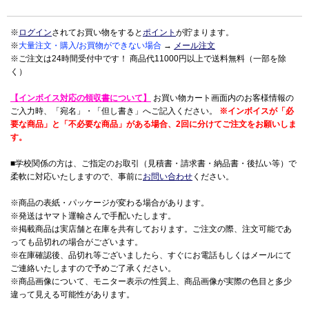
※
ログイン
されてお買い物をすると
ポイント
が貯まります。
※
大量注文・購入/お買物ができない場合
→
メール注文
※ご注文は24時間受付中です！ 商品代11000円以上で送料無料（一部を除
く）
【インボイス対応の領収書について】
お買い物カート画面内のお客様情報の
ご入力時、「宛名」・「但し書き」へご記入ください。
※インボイスが「必
要な商品」と「不必要な商品」がある場合、2回に分けてご注文をお願いしま
す。
■学校関係の方は、ご指定のお取引（見積書・請求書・納品書・後払い等）で
柔軟に対応いたしますので、事前に
お問い合わせ
ください。
※商品の表紙・パッケージが変わる場合があります。
※発送はヤマト運輸さんで手配いたします。
※掲載商品は実店舗と在庫を共有しております。ご注文の際、注文可能であ
っても品切れの場合がございます。
※在庫確認後、品切れ等ございましたら、すぐにお電話もしくはメールにて
ご連絡いたしますので予めご了承ください。
※商品画像について、モニター表示の性質上、商品画像が実際の色目と多少
違って見える可能性があります。