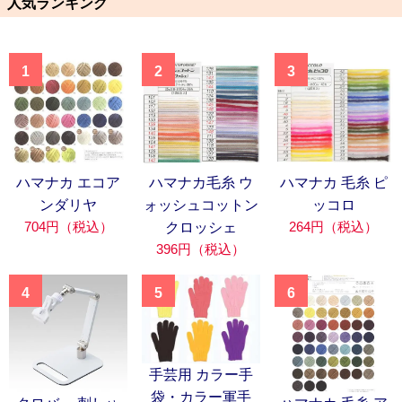
人気ランキング
1
2
3
ハマナカ エコア
ハマナカ毛糸 ウ
ハマナカ 毛糸 ピ
ンダリヤ
ォッシュコットン
ッコロ
704円（税込）
264円（税込）
クロッシェ
396円（税込）
4
5
6
手芸用 カラー手
袋・カラー軍手