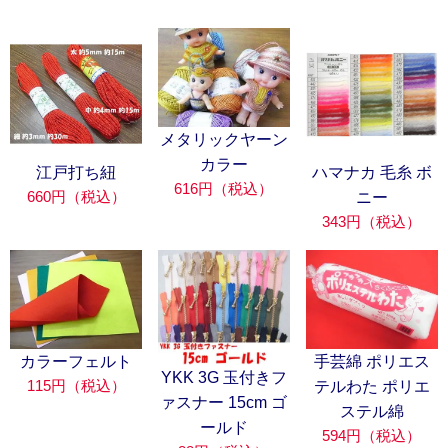
メタリックヤーン
カラー
江戸打ち紐
ハマナカ 毛糸 ボ
616円（税込）
660円（税込）
ニー
343円（税込）
カラーフェルト
手芸綿 ポリエス
YKK 3G 玉付きフ
115円（税込）
テルわた ポリエ
ァスナー 15cm ゴ
ステル綿
ールド
594円（税込）