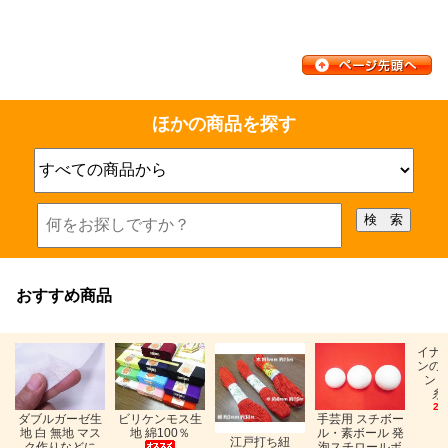
ほかの商品を探す
おすすめ商品
イナ
ンの
ン「
糸
26
ビリケンモス生
ダブルガーゼ生
手芸用 スチボー
地 綿100％
地 白 無地 マス
ル・素ボール 発
江戸打ち紐
ク作りなどに
泡スチロールボ