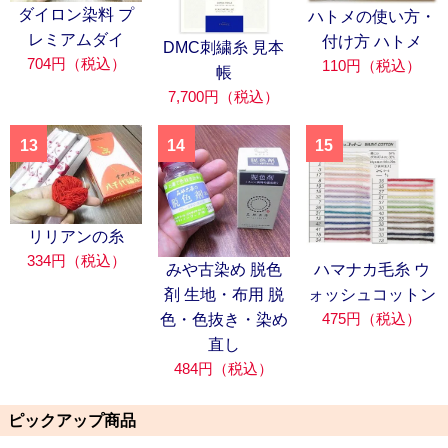
ダイロン染料 プ
ハトメの使い方・
レミアムダイ
付け方 ハトメ
DMC刺繍糸 見本
704円（税込）
110円（税込）
帳
7,700円（税込）
13
14
15
リリアンの糸
334円（税込）
みや古染め 脱色
ハマナカ毛糸 ウ
剤 生地・布用 脱
ォッシュコットン
475円（税込）
色・色抜き・染め
直し
484円（税込）
ピックアップ商品