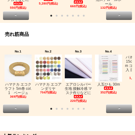
5,280円(税込)
ール
660円(税込)
550円(税込)
132円(税込)
<
>
売れ筋商品
No.1
No.2
No.3
No.4
バネ
15c
m ゴ
入 日
1,0
ハマナカ エコク
ハマナカ エコア
エアロシルバー
人五ひも 30m
ラフト 5m巻 col.
ンダリヤ
生地 接触冷感 マ
1 ベージュ
704円(税込)
スク作りなどに
352円(税込)
369円(税込)
220円(税込)
<
>