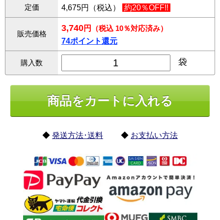
定価
4,675円（税込）
約20％OFF!!
3,740
円
（税込 10％対応済み）
販売価格
74ポイント還元
袋
購入数
◆
発送方法･送料
◆
お支払い方法