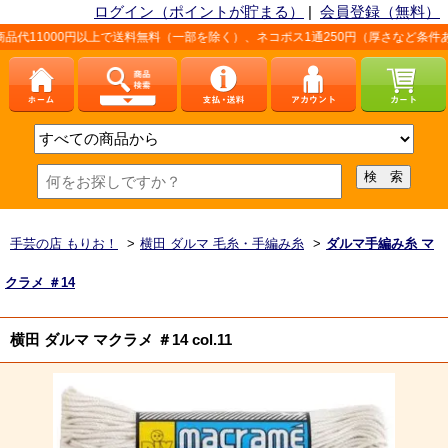
ログイン（ポイントが貯まる）
|
会員登録（無料）
円以上で送料無料（一部を除く）、ネコポス1通250円（厚さなど条件あり）。詳し
手芸の店 もりお！
>
横田 ダルマ 毛糸・手編み糸
>
ダルマ手編み糸 マ
クラメ ＃14
横田 ダルマ マクラメ ＃14 col.11