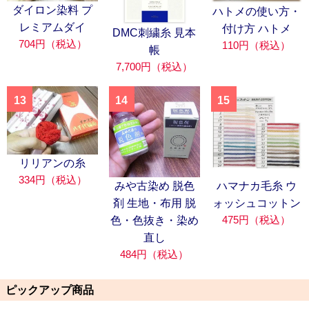
ダイロン染料 プ
ハトメの使い方・
レミアムダイ
付け方 ハトメ
DMC刺繍糸 見本
704円（税込）
110円（税込）
帳
7,700円（税込）
13
14
15
リリアンの糸
334円（税込）
みや古染め 脱色
ハマナカ毛糸 ウ
剤 生地・布用 脱
ォッシュコットン
475円（税込）
色・色抜き・染め
直し
484円（税込）
ピックアップ商品