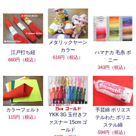
メタリックヤーン
カラー
江戸打ち紐
ハマナカ 毛糸 ボ
616円（税込）
660円（税込）
ニー
343円（税込）
カラーフェルト
手芸綿 ポリエス
YKK 3G 玉付きフ
115円（税込）
テルわた ポリエ
ァスナー 15cm ゴ
ステル綿
ールド
594円（税込）