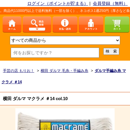
ログイン（ポイントが貯まる）
|
会員登録（無料）
00円以上で送料無料（一部を除く）、ネコポス1通250円（厚さなど条件あり）。
手芸の店 もりお！
>
横田 ダルマ 毛糸・手編み糸
>
ダルマ手編み糸 マ
クラメ ＃14
横田 ダルマ マクラメ ＃14 col.10