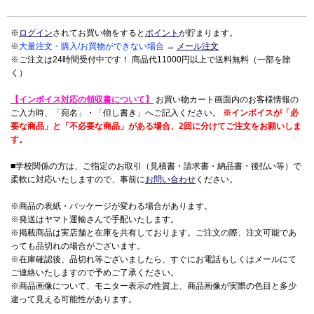
※
ログイン
されてお買い物をすると
ポイント
が貯まります。
※
大量注文・購入/お買物ができない場合
→
メール注文
※ご注文は24時間受付中です！ 商品代11000円以上で送料無料（一部を除
く）
【インボイス対応の領収書について】
お買い物カート画面内のお客様情報の
ご入力時、「宛名」・「但し書き」へご記入ください。
※インボイスが「必
要な商品」と「不必要な商品」がある場合、2回に分けてご注文をお願いしま
す。
■学校関係の方は、ご指定のお取引（見積書・請求書・納品書・後払い等）で
柔軟に対応いたしますので、事前に
お問い合わせ
ください。
※商品の表紙・パッケージが変わる場合があります。
※発送はヤマト運輸さんで手配いたします。
※掲載商品は実店舗と在庫を共有しております。ご注文の際、注文可能であ
っても品切れの場合がございます。
※在庫確認後、品切れ等ございましたら、すぐにお電話もしくはメールにて
ご連絡いたしますので予めご了承ください。
※商品画像について、モニター表示の性質上、商品画像が実際の色目と多少
違って見える可能性があります。