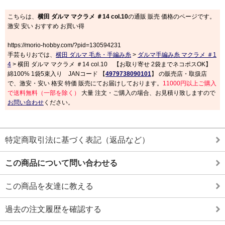
こちらは、
横田 ダルマ マクラメ ＃14 col.10
の通販 販売 価格のページです。
激安 安い おすすめ お買い得
https://morio-hobby.com/?pid=130594231
手芸もりおでは、
横田 ダルマ 毛糸・手編み糸
>
ダルマ手編み糸 マクラメ ＃1
4
> 横田 ダルマ マクラメ ＃14 col.10 【お取り寄せ 2袋までネコポスOK】
綿100% 1袋5束入り JANコード 【
4979738090101
】 の販売店・取扱店
で、激安・安い 格安 特価 販売にてお届けしております。
11000円以上ご購入
で送料無料（一部を除く）
大量 注文・ご購入の場合、お見積り致しますので
お問い合わせ
ください。
特定商取引法に基づく表記（返品など）
この商品について問い合わせる
この商品を友達に教える
過去の注文履歴を確認する