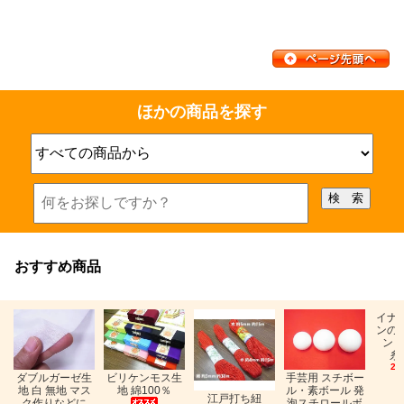
ほかの商品を探す
おすすめ商品
イナ
ンの
ン「
糸
26
ビリケンモス生
ダブルガーゼ生
手芸用 スチボー
地 綿100％
地 白 無地 マス
ル・素ボール 発
江戸打ち紐
ク作りなどに
泡スチロールボ