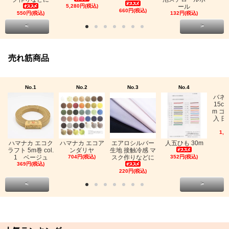
5,280円(税込)
ール
660円(税込)
550円(税込)
132円(税込)
<
>
売れ筋商品
No.1
No.2
No.3
No.4
バネ
15c
m ゴ
入 日
1,0
ハマナカ エコク
ハマナカ エコア
エアロシルバー
人五ひも 30m
ラフト 5m巻 col.
ンダリヤ
生地 接触冷感 マ
1 ベージュ
704円(税込)
スク作りなどに
352円(税込)
369円(税込)
220円(税込)
<
>