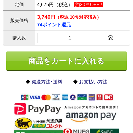
定価
4,675円（税込）
約20％OFF!!
3,740
円
（税込 10％対応済み）
販売価格
74ポイント還元
袋
購入数
◆
発送方法･送料
◆
お支払い方法