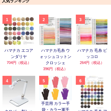
人気ランキング
1
2
3
ハマナカ エコア
ハマナカ毛糸 ウ
ハマナカ 毛糸 ピ
ンダリヤ
ォッシュコットン
ッコロ
704円（税込）
264円（税込）
クロッシェ
396円（税込）
4
5
6
手芸用 カラー手
袋・カラー軍手