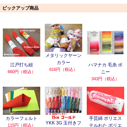
ピックアップ商品
メタリックヤーン
カラー
江戸打ち紐
ハマナカ 毛糸 ボ
616円（税込）
660円（税込）
ニー
343円（税込）
カラーフェルト
手芸綿 ポリエス
YKK 3G 玉付きフ
115円（税込）
テルわた ポリエ