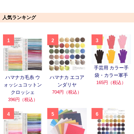
人気ランキング
1
2
3
手芸用 カラー手
袋・カラー軍手
ハマナカ毛糸 ウ
ハマナカ エコア
165円（税込）
ォッシュコットン
ンダリヤ
704円（税込）
クロッシェ
396円（税込）
4
5
6