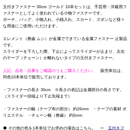
玉付きファスナー 30cm ゴールド 10本セットは、手芸用・洋裁用フ
ァスナーとしてよく使われている小物ファスナーです。
ポーチ、バッグ、小物入れ、小銭入れ、スカート、ズボンなど様々
な用途にご使用いただけます。
エレメント（務歯 ムシ）が金属でできている金属ファスナー 止製品
です。
スライダーを下ろした際、下止によってスライダーが止まり、左右
のテープ（チェーン）が離れないタイプの玉付きファスナー。
上記、品名・品番をご確認のうえご購入ください。
販売単位は、
同色10本単位で販売しております。
・ファスナーの長さ 30cm ※長さの表記は金属部分の長さです。
（スライダー頭端より下止先端まで）
・ファスナーの幅（テープ布の部分） 約26mm ・テープの素材 ポ
リエステル ・チェーン幅（務歯） 約5mm
◆ その他の色を1本単位でお求めの場合はこちら。 ⇒
玉付きフ