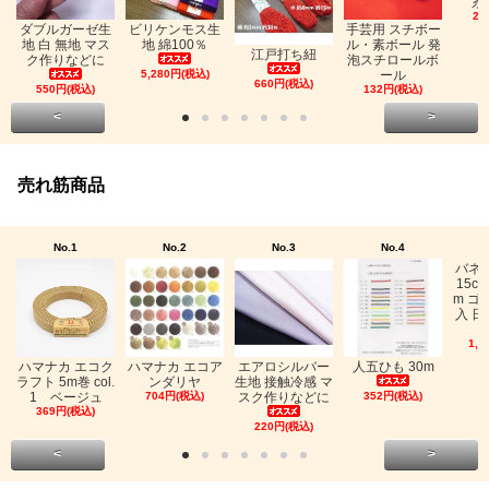
糸
26
ビリケンモス生
ダブルガーゼ生
手芸用 スチボー
地 綿100％
地 白 無地 マス
ル・素ボール 発
江戸打ち紐
ク作りなどに
泡スチロールボ
5,280円(税込)
ール
660円(税込)
550円(税込)
132円(税込)
<
>
売れ筋商品
No.1
No.2
No.3
No.4
バネ
15c
m ゴ
入 日
1,0
ハマナカ エコク
ハマナカ エコア
エアロシルバー
人五ひも 30m
ラフト 5m巻 col.
ンダリヤ
生地 接触冷感 マ
1 ベージュ
704円(税込)
スク作りなどに
352円(税込)
369円(税込)
220円(税込)
<
>