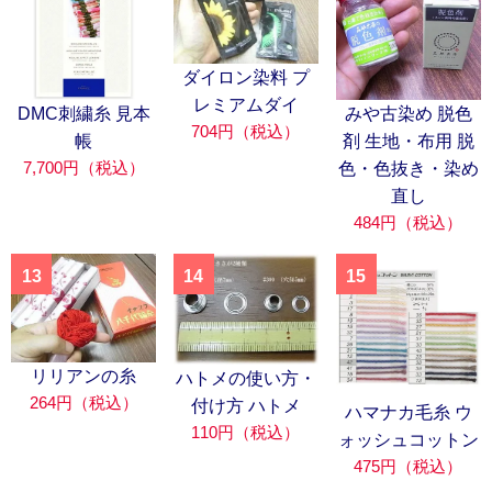
ダイロン染料 プ
レミアムダイ
DMC刺繍糸 見本
みや古染め 脱色
704円（税込）
帳
剤 生地・布用 脱
7,700円（税込）
色・色抜き・染め
直し
484円（税込）
13
14
15
リリアンの糸
ハトメの使い方・
264円（税込）
付け方 ハトメ
ハマナカ毛糸 ウ
110円（税込）
ォッシュコットン
475円（税込）