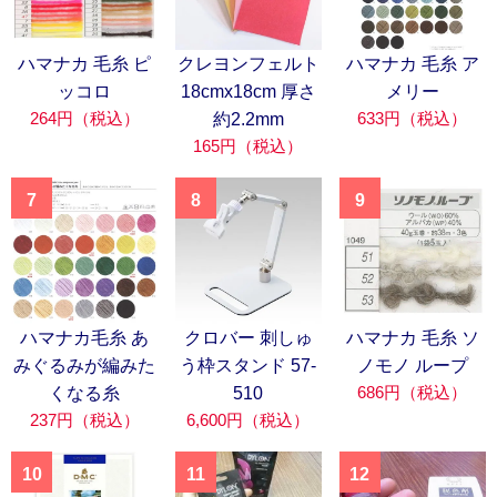
ハマナカ 毛糸 ピ
クレヨンフェルト
ハマナカ 毛糸 ア
ッコロ
18cmx18cm 厚さ
メリー
264円（税込）
633円（税込）
約2.2mm
165円（税込）
7
8
9
ハマナカ毛糸 あ
クロバー 刺しゅ
ハマナカ 毛糸 ソ
みぐるみが編みた
う枠スタンド 57-
ノモノ ループ
686円（税込）
くなる糸
510
237円（税込）
6,600円（税込）
10
11
12