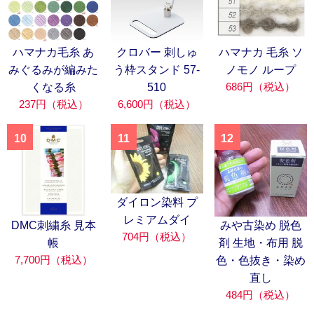
ハマナカ毛糸 あ
クロバー 刺しゅ
ハマナカ 毛糸 ソ
みぐるみが編みた
う枠スタンド 57-
ノモノ ループ
686円（税込）
くなる糸
510
237円（税込）
6,600円（税込）
10
11
12
ダイロン染料 プ
レミアムダイ
DMC刺繍糸 見本
みや古染め 脱色
704円（税込）
帳
剤 生地・布用 脱
7,700円（税込）
色・色抜き・染め
直し
484円（税込）