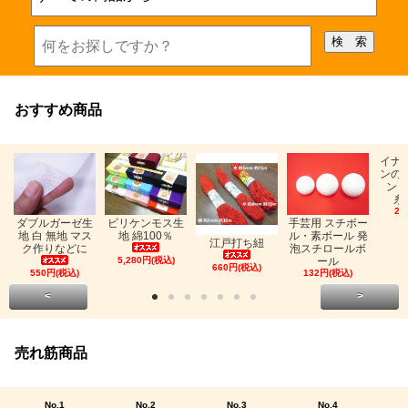
おすすめ商品
イナ
ンの
ン「
糸
26
ビリケンモス生
ダブルガーゼ生
手芸用 スチボー
地 綿100％
地 白 無地 マス
ル・素ボール 発
江戸打ち紐
ク作りなどに
泡スチロールボ
5,280円(税込)
ール
660円(税込)
550円(税込)
132円(税込)
<
>
売れ筋商品
No.1
No.2
No.3
No.4