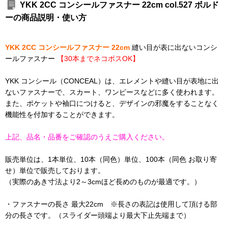
YKK 2CC コンシールファスナー 22cm col.527 ボルド
ーの商品説明・使い方
YKK 2CC コンシールファスナー 22cm
縫い目が表に出ないコンシ
ールファスナー
【30本までネコポスOK】
YKK コンシール（CONCEAL）は、エレメントや縫い目が表地に出
ないファスナーで、スカート、ワンピースなどに多く使われます。
また、ポケットや袖口につけると、デザインの邪魔をすることなく
機能性を付加することができます。
上記、品名・品番をご確認のうえご購入ください。
販売単位は、1本単位、10本（同色）単位、100本（同色 お取り寄
せ）単位で販売しております。
（実際のあき寸法より2～3cmほど長めのものが最適です。）
・ファスナーの長さ 最大22cm ※長さの表記は使用して頂ける部
分の長さです。（スライダー頭端より最大下止先端まで）