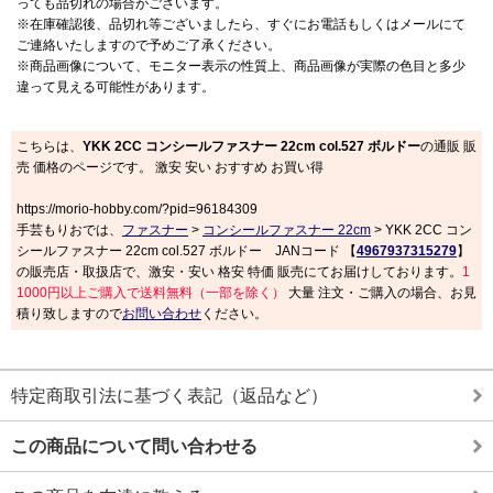
っても品切れの場合がございます。
※在庫確認後、品切れ等ございましたら、すぐにお電話もしくはメールにて
ご連絡いたしますので予めご了承ください。
※商品画像について、モニター表示の性質上、商品画像が実際の色目と多少
違って見える可能性があります。
こちらは、
YKK 2CC コンシールファスナー 22cm col.527 ボルドー
の通販 販
売 価格のページです。 激安 安い おすすめ お買い得
https://morio-hobby.com/?pid=96184309
手芸もりおでは、
ファスナー
>
コンシールファスナー 22cm
> YKK 2CC コン
シールファスナー 22cm col.527 ボルドー JANコード 【
4967937315279
】
の販売店・取扱店で、激安・安い 格安 特価 販売にてお届けしております。
1
1000円以上ご購入で送料無料（一部を除く）
大量 注文・ご購入の場合、お見
積り致しますので
お問い合わせ
ください。
特定商取引法に基づく表記（返品など）
この商品について問い合わせる