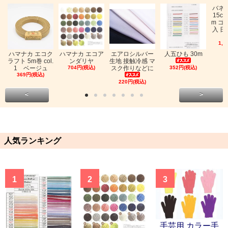
バネ
15c
m ゴ
入 日
1,0
ハマナカ エコク
ハマナカ エコア
エアロシルバー
人五ひも 30m
ラフト 5m巻 col.
ンダリヤ
生地 接触冷感 マ
1 ベージュ
704円(税込)
スク作りなどに
352円(税込)
369円(税込)
220円(税込)
<
>
人気ランキング
1
2
3
手芸用 カラー手