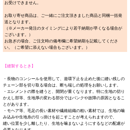
お受けできません。
お取り寄せ商品は、ご一緒にご注文頂きました商品と同梱一括発
送となります。
（※メーカー発注のタイミングにより若干納期が早くなる場合が
ございます。）
お急ぎの場合、ご注文時の備考欄に希望納期を記載してくださ
い。（ご希望に添えない場合もございます。）
【縫製するとき】
・長物のコンシールを使用して、遊環下止を止めた後に縫い残しの
チェーン部を切り取る場合は、断ち端しの処理をお願いします。
・エレメントの際を縫うと、開閉が重くなります。特に生地の切り
かえし部等、生地厚の変わる部分ではパンクや故障の原因となるこ
とがあります。
・モヘア等、毛足の長い素材や繊維組織の粗い素材では、生地の噛
み込みや生地糸の引っ掛けを起こすことが考えられますので、
縫い位置を少し離したり、生地を噛まないようにするなどの配慮が
必要となります。