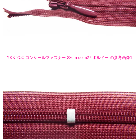
YKK 2CC コンシールファスナー 22cm col.527 ボルドー の参考画像1