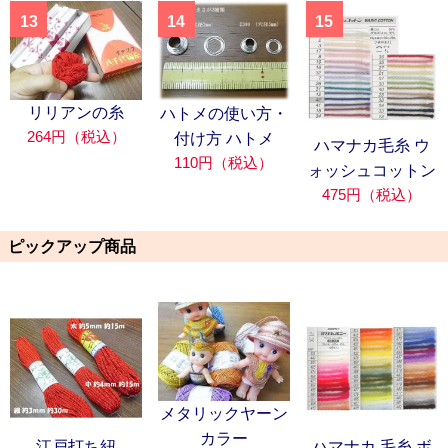
13
14
15
リリアンの糸
ハトメの使い方・
264円（税込）
付け方 ハトメ
ハマナカ毛糸 ウ
110円（税込）
ォッシュコットン
475円（税込）
ピックアップ商品
メタリックヤーン
カラー
江戸打ち紐
ハマナカ 毛糸 ボ