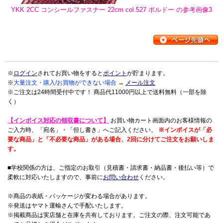
YKK 2CC コンシールファスナー 22cm col.527 ボルドー の参考画像3
※
ログイン
されてお買い物をすると
ポイント
が貯まります。
※
大量注文・購入/お買物ができない場合
→
メール注文
※ご注文は24時間受付中です！ 商品代11000円以上で送料無料（一部を除
く）
【インボイス対応の領収書について】
お買い物カート画面内のお客様情報の
ご入力時、「宛名」・「但し書き」へご記入ください。
※インボイスが「必
要な商品」と「不必要な商品」がある場合、2回に分けてご注文をお願いしま
す。
■学校関係の方は、ご指定のお取引（見積書・請求書・納品書・後払い等）で
柔軟に対応いたしますので、事前に
お問い合わせ
ください。
※商品の表紙・パッケージが変わる場合があります。
※発送はヤマト運輸さんで手配いたします。
※掲載商品は実店舗と在庫を共有しております。ご注文の際、注文可能であ