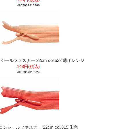
4967937310700
ンシールファスナー 22cm col.522 薄オレンジ
143円(税込)
4967937315224
 コンシールファスナー 22cm col.819 朱色