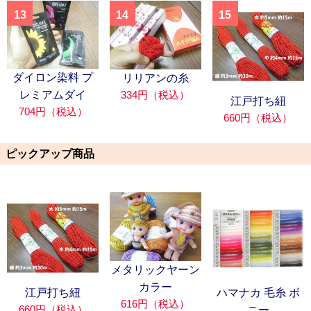
13
14
15
ダイロン染料 プ
リリアンの糸
334円（税込）
レミアムダイ
江戸打ち紐
704円（税込）
660円（税込）
ピックアップ商品
メタリックヤーン
カラー
江戸打ち紐
ハマナカ 毛糸 ボ
616円（税込）
660円（税込）
ニー