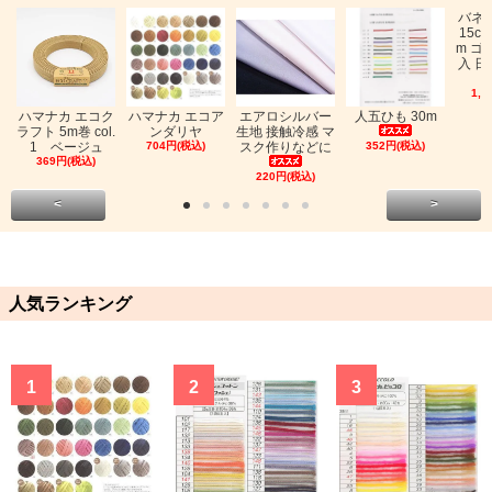
バネ
15c
m ゴ
入 日
1,0
ハマナカ エコク
ハマナカ エコア
エアロシルバー
人五ひも 30m
ラフト 5m巻 col.
ンダリヤ
生地 接触冷感 マ
1 ベージュ
704円(税込)
スク作りなどに
352円(税込)
369円(税込)
220円(税込)
<
>
人気ランキング
1
2
3