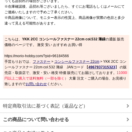
っても品切れの場合がございます。
※在庫確認後、品切れ等ございましたら、すぐにお電話もしくはメールにて
ご連絡いたしますので予めご了承ください。
※商品画像について、モニター表示の性質上、商品画像が実際の色目と多少
違って見える可能性があります。
こちらは、
YKK 2CC コンシールファスナー 22cm col.532 薄緑
の通販 販売
価格のページです。 激安 安い おすすめ お買い得
https://morio-hobby.com/?pid=96184566
手芸もりおでは、
ファスナー
>
コンシールファスナー 22cm
> YKK 2CC コン
シールファスナー 22cm col.532 薄緑 JANコード 【
4967937315323
】 の販
売店・取扱店で、激安・安い 格安 特価 販売にてお届けしております。
11000
円以上ご購入で送料無料（一部を除く）
大量 注文・ご購入の場合、お見積り
致しますので
お問い合わせ
ください。
特定商取引法に基づく表記（返品など）
この商品について問い合わせる