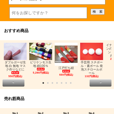
おすすめ商品
イナ
ンの
ン「
糸
26
ビリケンモス生
ダブルガーゼ生
手芸用 スチボー
地 綿100％
地 白 無地 マス
ル・素ボール 発
江戸打ち紐
ク作りなどに
泡スチロールボ
5,280円(税込)
ール
660円(税込)
550円(税込)
132円(税込)
<
>
売れ筋商品
No.1
No.2
No.3
No.4