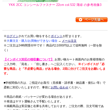
YKK 2CC コンシールファスナー 22cm col.532 薄緑 の参考画像3
※
ログイン
されてお買い物をすると
ポイント
が貯まります。
※
大量注文・購入/お買物ができない場合
→
メール注文
※ご注文は24時間受付中です！ 商品代11000円以上で送料無料（一部を除
く）
【インボイス対応の領収書について】
お買い物カート画面内のお客様情報の
ご入力時、「宛名」・「但し書き」へご記入ください。
※インボイスが「必
要な商品」と「不必要な商品」がある場合、2回に分けてご注文をお願いしま
す。
■学校関係の方は、ご指定のお取引（見積書・請求書・納品書・後払い等）で
柔軟に対応いたしますので、事前に
お問い合わせ
ください。
※商品の表紙・パッケージが変わる場合があります。
※発送はヤマト運輸さんで手配いたします。
※掲載商品は実店舗と在庫を共有しております。ご注文の際、注文可能であ