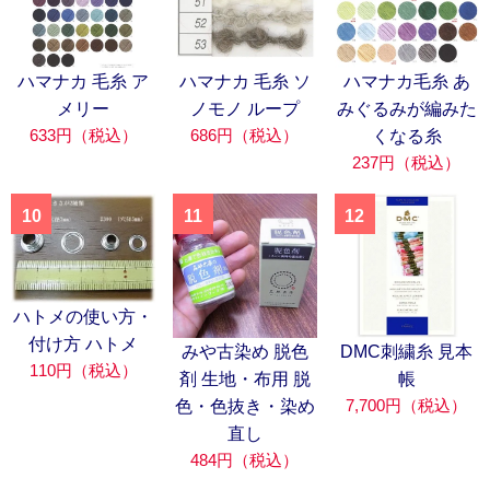
ハマナカ 毛糸 ア
ハマナカ 毛糸 ソ
ハマナカ毛糸 あ
メリー
ノモノ ループ
みぐるみが編みた
633円（税込）
686円（税込）
くなる糸
237円（税込）
10
11
12
ハトメの使い方・
付け方 ハトメ
みや古染め 脱色
DMC刺繍糸 見本
110円（税込）
剤 生地・布用 脱
帳
7,700円（税込）
色・色抜き・染め
直し
484円（税込）