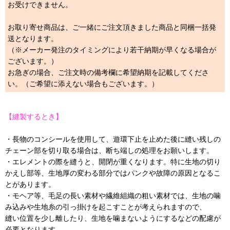
お受けできません。
お取り寄せ商品は、ご一緒にご注文頂きました商品と同梱一括発
送となります。
（※メーカー発注のタイミングにより若干納期が早くなる場合が
ございます。）
お急ぎの場合、ご注文時の備考欄に希望納期を記載してくださ
い。（ご希望に添えない場合もございます。）
【縫製するとき】
・長物のコンシールを使用して、遊環下止を止めた後に縫い残しの
チェーン部を切り取る場合は、断ち端しの処理をお願いします。
・エレメントの際を縫うと、開閉が重くなります。特に生地の切り
かえし部等、生地厚の変わる部分ではパンクや故障の原因となるこ
とがあります。
・モヘア等、毛足の長い素材や繊維組織の粗い素材では、生地の噛
み込みや生地糸の引っ掛けを起こすことが考えられますので、
縫い位置を少し離したり、生地を噛まないようにするなどの配慮が
必要となります。