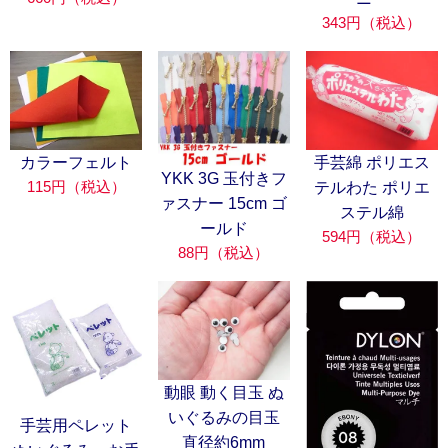
343円（税込）
カラーフェルト
手芸綿 ポリエス
YKK 3G 玉付きフ
115円（税込）
テルわた ポリエ
ァスナー 15cm ゴ
ステル綿
ールド
594円（税込）
88円（税込）
動眼 動く目玉 ぬ
いぐるみの目玉
手芸用ペレット
直径約6mm