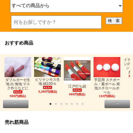
おすすめ商品
イナ
ンの
ン「
糸
26
ビリケンモス生
ダブルガーゼ生
手芸用 スチボー
地 綿100％
地 白 無地 マス
ル・素ボール 発
江戸打ち紐
ク作りなどに
泡スチロールボ
5,280円(税込)
ール
660円(税込)
550円(税込)
132円(税込)
<
>
売れ筋商品