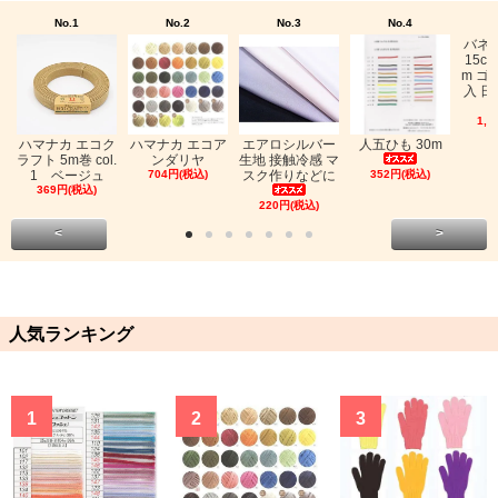
No.1
No.2
No.3
No.4
バネ
15c
m ゴ
入 日
1,0
ハマナカ エコク
ハマナカ エコア
エアロシルバー
人五ひも 30m
ラフト 5m巻 col.
ンダリヤ
生地 接触冷感 マ
1 ベージュ
704円(税込)
スク作りなどに
352円(税込)
369円(税込)
220円(税込)
<
>
人気ランキング
1
2
3