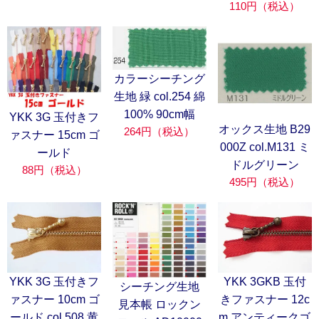
110円（税込）
カラーシーチング
生地 緑 col.254 綿
100% 90cm幅
YKK 3G 玉付きフ
オックス生地 B29
264円（税込）
ァスナー 15cm ゴ
000Z col.M131 ミ
ールド
ドルグリーン
88円（税込）
495円（税込）
YKK 3G 玉付きフ
YKK 3GKB 玉付
シーチング生地
ァスナー 10cm ゴ
きファスナー 12c
見本帳 ロックン
ールド col.508 黄
m アンティークゴ