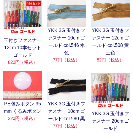
YKK 3G 玉付きフ
YKK 3G 玉付きフ
ァスナー 10cm ゴ
ァスナー 12cm ゴ
玉付きファスナー
ールド col.546 水
ールド col.508 黄
12cm 10本セット
色
土色
ゴールド
77円（税込）
82円（税込）
820円（税込）
PE包みボタン 35
YKK 3G 玉付きフ
mm くるみボタン
ァスナー 10cm ゴ
YKK 3G 玉付きフ
220円（税込）
ールド col.580 黒
ァスナー 20cm ゴ
77円（税込）
ールド