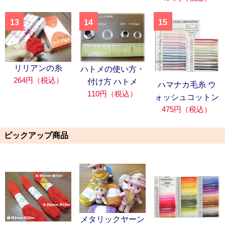
13
14
15
リリアンの糸
ハトメの使い方・
264円（税込）
付け方 ハトメ
ハマナカ毛糸 ウ
110円（税込）
ォッシュコットン
475円（税込）
ピックアップ商品
メタリックヤーン