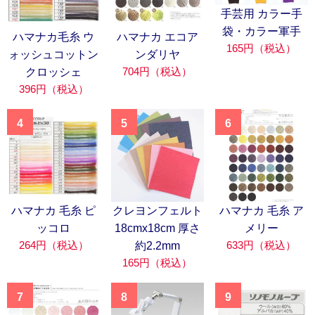
手芸用 カラー手
袋・カラー軍手
ハマナカ毛糸 ウ
ハマナカ エコア
165円（税込）
ォッシュコットン
ンダリヤ
704円（税込）
クロッシェ
396円（税込）
4
5
6
ハマナカ 毛糸 ピ
クレヨンフェルト
ハマナカ 毛糸 ア
ッコロ
18cmx18cm 厚さ
メリー
264円（税込）
633円（税込）
約2.2mm
165円（税込）
7
8
9