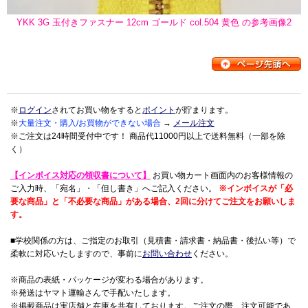
YKK 3G 玉付きファスナー 12cm ゴールド col.504 黄色 の参考画像2
※
ログイン
されてお買い物をすると
ポイント
が貯まります。
※
大量注文・購入/お買物ができない場合
→
メール注文
※ご注文は24時間受付中です！ 商品代11000円以上で送料無料（一部を除
く）
【インボイス対応の領収書について】
お買い物カート画面内のお客様情報の
ご入力時、「宛名」・「但し書き」へご記入ください。
※インボイスが「必
要な商品」と「不必要な商品」がある場合、2回に分けてご注文をお願いしま
す。
■学校関係の方は、ご指定のお取引（見積書・請求書・納品書・後払い等）で
柔軟に対応いたしますので、事前に
お問い合わせ
ください。
※商品の表紙・パッケージが変わる場合があります。
※発送はヤマト運輸さんで手配いたします。
※掲載商品は実店舗と在庫を共有しております。ご注文の際、注文可能であ