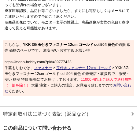
っても品切れの場合がございます。
※在庫確認後、品切れ等ございましたら、すぐにお電話もしくはメールにて
ご連絡いたしますので予めご了承ください。
※商品画像について、モニター表示の性質上、商品画像が実際の色目と多少
違って見える可能性があります。
こちらは、
YKK 3G 玉付きファスナー 12cm ゴールド col.504 黄色
の通販 販
売 価格のページです。 激安 安い おすすめ お買い得
https://morio-hobby.com/?pid=89777423
手芸もりおでは、
ファスナー
>
玉付きファスナー 12cm ゴールド
> YKK 3G
玉付きファスナー 12cm ゴールド col.504 黄色 の販売店・取扱店で、激安・
安い 格安 特価 販売にてお届けしております。
11000円以上ご購入で送料無料
（一部を除く）
大量 注文・ご購入の場合、お見積り致しますので
お問い合わ
せ
ください。
特定商取引法に基づく表記（返品など）
この商品について問い合わせる