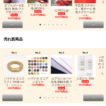
26
ビリケンモス生
ダブルガーゼ生
手芸用 スチボー
地 綿100％
地 白 無地 マス
ル・素ボール 発
江戸打ち紐
ク作りなどに
泡スチロールボ
5,280円(税込)
ール
660円(税込)
550円(税込)
132円(税込)
<
>
売れ筋商品
No.1
No.2
No.3
No.4
バネ
15c
m ゴ
入 日
1,0
ハマナカ エコク
ハマナカ エコア
エアロシルバー
人五ひも 30m
ラフト 5m巻 col.
ンダリヤ
生地 接触冷感 マ
1 ベージュ
704円(税込)
スク作りなどに
352円(税込)
369円(税込)
220円(税込)
<
>