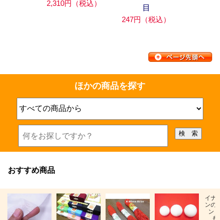
2,310円（税込）
目
247円（税込）
ほかの商品を探す
おすすめ商品
イナ
ンの
ン「
糸