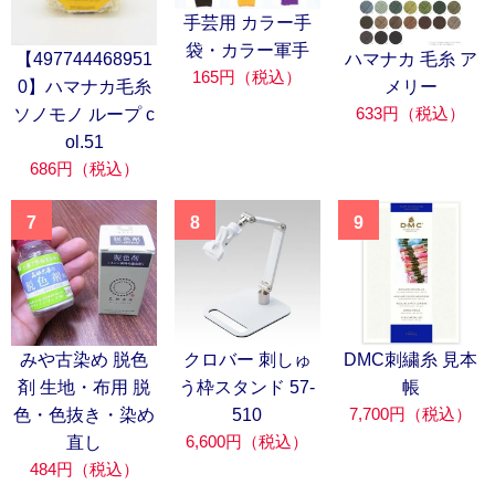
手芸用 カラー手
袋・カラー軍手
【497744468951
ハマナカ 毛糸 ア
165円（税込）
0】ハマナカ毛糸
メリー
633円（税込）
ソノモノ ループ c
ol.51
686円（税込）
7
8
9
みや古染め 脱色
クロバー 刺しゅ
DMC刺繍糸 見本
剤 生地・布用 脱
う枠スタンド 57-
帳
7,700円（税込）
色・色抜き・染め
510
6,600円（税込）
直し
484円（税込）