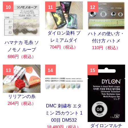
10
11
12
ダイロン染料 プ
ハトメの使い方・
レミアムダイ
付け方 ハトメ
ハマナカ 毛糸 ソ
704円（税込）
110円（税込）
ノモノ ループ
686円（税込）
13
14
15
リリアンの糸
264円（税込）
DMC 刺繍布 エタ
ミン 25カウント 1
00目 DM532
ダイロンマルチ
18,480円（税込）