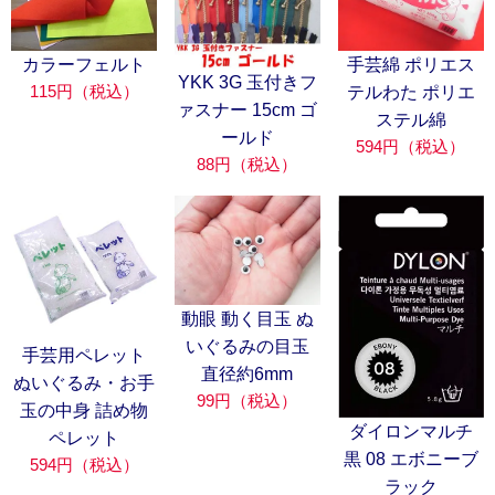
カラーフェルト
手芸綿 ポリエス
YKK 3G 玉付きフ
115円（税込）
テルわた ポリエ
ァスナー 15cm ゴ
ステル綿
ールド
594円（税込）
88円（税込）
動眼 動く目玉 ぬ
いぐるみの目玉
手芸用ペレット
直径約6mm
ぬいぐるみ・お手
99円（税込）
玉の中身 詰め物
ダイロンマルチ
ペレット
黒 08 エボニーブ
594円（税込）
ラック