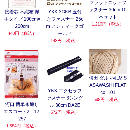
フラットニットフ
ァスナー 30cm 10
接着芯 不織布 厚
YKK 3GKB 玉付
本セット
手タイプ 100cm×
きファスナー 25c
1,210円（税込）
200cm
m アンティークゴ
440円（税込）
ールド
148円（税込）
横田 ダルマ毛糸 S
ASAWASHI FLAT
YKK エクセラフ
col.101
ァスナー 3シング
598円（税込）
河口 簡単糸通し
ル 30cm DA2E
エスコート2 12-
572円（税込）
257
1,584円（税込）