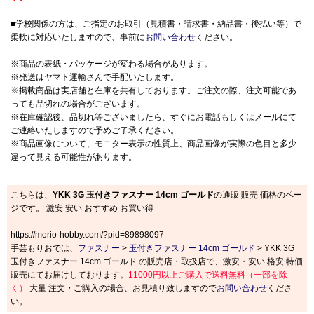
■学校関係の方は、ご指定のお取引（見積書・請求書・納品書・後払い等）で
柔軟に対応いたしますので、事前に
お問い合わせ
ください。
※商品の表紙・パッケージが変わる場合があります。
※発送はヤマト運輸さんで手配いたします。
※掲載商品は実店舗と在庫を共有しております。ご注文の際、注文可能であ
っても品切れの場合がございます。
※在庫確認後、品切れ等ございましたら、すぐにお電話もしくはメールにて
ご連絡いたしますので予めご了承ください。
※商品画像について、モニター表示の性質上、商品画像が実際の色目と多少
違って見える可能性があります。
こちらは、
YKK 3G 玉付きファスナー 14cm ゴールド
の通販 販売 価格のペー
ジです。 激安 安い おすすめ お買い得
https://morio-hobby.com/?pid=89898097
手芸もりおでは、
ファスナー
>
玉付きファスナー 14cm ゴールド
> YKK 3G
玉付きファスナー 14cm ゴールド の販売店・取扱店で、激安・安い 格安 特価
販売にてお届けしております。
11000円以上ご購入で送料無料（一部を除
く）
大量 注文・ご購入の場合、お見積り致しますので
お問い合わせ
くださ
い。