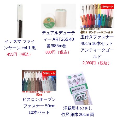
デュアルデューテ
玉付きファスナー
ィー ART265 40
イナズマ ファイ
40cm 10本セット
番/685m巻
ンヤーン col.1 黒
アンティークゴー
880円（税込）
495円（税込）
ルド
2,090円（税込）
ビスロンオープン
ファスナー 50cm
洋裁用ものさし
10本セット
竹尺 細巾20cm 両