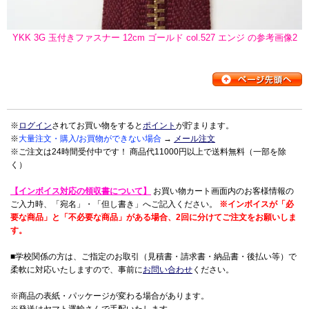
YKK 3G 玉付きファスナー 12cm ゴールド col.527 エンジ の参考画像2
※
ログイン
されてお買い物をすると
ポイント
が貯まります。
※
大量注文・購入/お買物ができない場合
→
メール注文
※ご注文は24時間受付中です！ 商品代11000円以上で送料無料（一部を除
く）
【インボイス対応の領収書について】
お買い物カート画面内のお客様情報の
ご入力時、「宛名」・「但し書き」へご記入ください。
※インボイスが「必
要な商品」と「不必要な商品」がある場合、2回に分けてご注文をお願いしま
す。
■学校関係の方は、ご指定のお取引（見積書・請求書・納品書・後払い等）で
柔軟に対応いたしますので、事前に
お問い合わせ
ください。
※商品の表紙・パッケージが変わる場合があります。