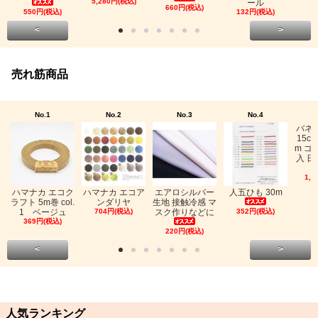
5,280円(税込)
ール
660円(税込)
550円(税込)
132円(税込)
<
>
売れ筋商品
No.1
No.2
No.3
No.4
バネ
15c
m ゴ
入 日
1,0
ハマナカ エコク
ハマナカ エコア
エアロシルバー
人五ひも 30m
ラフト 5m巻 col.
ンダリヤ
生地 接触冷感 マ
1 ベージュ
704円(税込)
スク作りなどに
352円(税込)
369円(税込)
220円(税込)
<
>
人気ランキング