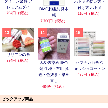
ダイロン染料 プ
ハトメの使い方・
レミアムダイ
付け方 ハトメ
DMC刺繍糸 見本
704円（税込）
110円（税込）
帳
7,700円（税込）
13
14
15
リリアンの糸
334円（税込）
みや古染め 脱色
ハマナカ毛糸 ウ
剤 生地・布用 脱
ォッシュコットン
475円（税込）
色・色抜き・染め
直し
484円（税込）
ピックアップ商品