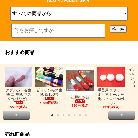
おすすめ商品
イナ
ンの
ン「
糸
26
ビリケンモス生
ダブルガーゼ生
手芸用 スチボー
地 綿100％
地 白 無地 マス
ル・素ボール 発
江戸打ち紐
ク作りなどに
泡スチロールボ
5,280円(税込)
ール
660円(税込)
550円(税込)
132円(税込)
<
>
売れ筋商品