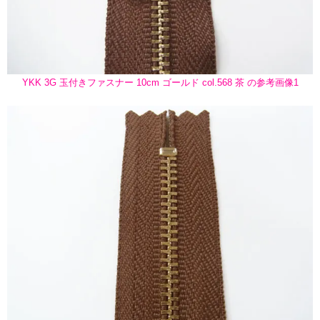
YKK 3G 玉付きファスナー 10cm ゴールド col.568 茶 の参考画像1