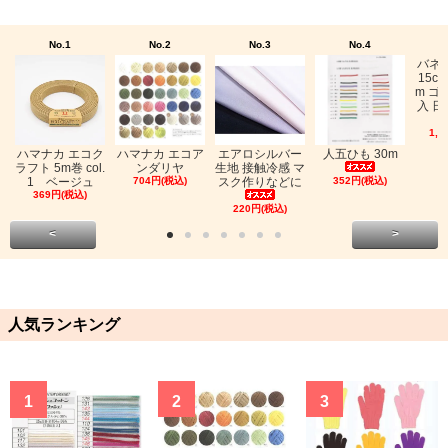
No.1
No.2
No.3
No.4
バネ
15c
m ゴ
入 日
1,0
ハマナカ エコク
ハマナカ エコア
エアロシルバー
人五ひも 30m
ラフト 5m巻 col.
ンダリヤ
生地 接触冷感 マ
1 ベージュ
704円(税込)
スク作りなどに
352円(税込)
369円(税込)
220円(税込)
<
>
人気ランキング
1
2
3