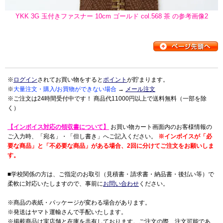
YKK 3G 玉付きファスナー 10cm ゴールド col.568 茶 の参考画像2
※
ログイン
されてお買い物をすると
ポイント
が貯まります。
※
大量注文・購入/お買物ができない場合
→
メール注文
※ご注文は24時間受付中です！ 商品代11000円以上で送料無料（一部を除
く）
【インボイス対応の領収書について】
お買い物カート画面内のお客様情報の
ご入力時、「宛名」・「但し書き」へご記入ください。
※インボイスが「必
要な商品」と「不必要な商品」がある場合、2回に分けてご注文をお願いしま
す。
■学校関係の方は、ご指定のお取引（見積書・請求書・納品書・後払い等）で
柔軟に対応いたしますので、事前に
お問い合わせ
ください。
※商品の表紙・パッケージが変わる場合があります。
※発送はヤマト運輸さんで手配いたします。
※掲載商品は実店舗と在庫を共有しております。ご注文の際、注文可能であ