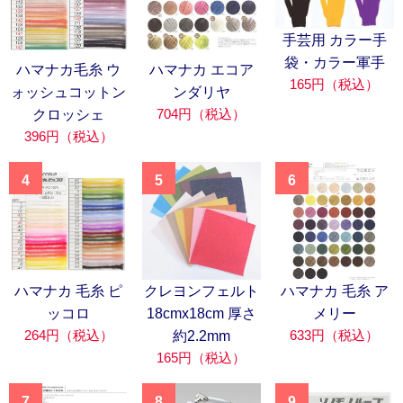
手芸用 カラー手
袋・カラー軍手
ハマナカ毛糸 ウ
ハマナカ エコア
165円（税込）
ォッシュコットン
ンダリヤ
704円（税込）
クロッシェ
396円（税込）
4
5
6
ハマナカ 毛糸 ピ
クレヨンフェルト
ハマナカ 毛糸 ア
ッコロ
18cmx18cm 厚さ
メリー
264円（税込）
633円（税込）
約2.2mm
165円（税込）
7
8
9