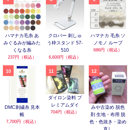
ハマナカ毛糸 あ
クロバー 刺しゅ
ハマナカ 毛糸 ソ
みぐるみが編みた
う枠スタンド 57-
ノモノ ループ
686円（税込）
くなる糸
510
237円（税込）
6,600円（税込）
10
11
12
ダイロン染料 プ
レミアムダイ
DMC刺繍糸 見本
みや古染め 脱色
704円（税込）
帳
剤 生地・布用 脱
7,700円（税込）
色・色抜き・染め
直し