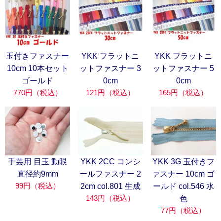
玉付きファスナー
YKK フラットニ
YKK フラットニ
10cm 10本セット
ットファスナー 3
ットファスナー 5
ゴールド
0cm
0cm
770円（税込）
121円（税込）
165円（税込）
手芸用 目玉 動眼
YKK 2CC コンシ
YKK 3G 玉付きフ
直径約9mm
ールファスナー 2
ァスナー 10cm ゴ
99円（税込）
2cm col.801 生成
ールド col.546 水
143円（税込）
色
77円（税込）