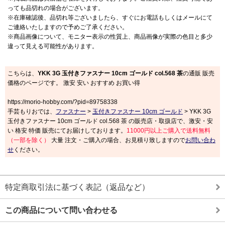
っても品切れの場合がございます。
※在庫確認後、品切れ等ございましたら、すぐにお電話もしくはメールにて
ご連絡いたしますので予めご了承ください。
※商品画像について、モニター表示の性質上、商品画像が実際の色目と多少
違って見える可能性があります。
こちらは、
YKK 3G 玉付きファスナー 10cm ゴールド col.568 茶
の通販 販売
価格のページです。 激安 安い おすすめ お買い得
https://morio-hobby.com/?pid=89758338
手芸もりおでは、
ファスナー
>
玉付きファスナー 10cm ゴールド
> YKK 3G
玉付きファスナー 10cm ゴールド col.568 茶 の販売店・取扱店で、激安・安
い 格安 特価 販売にてお届けしております。
11000円以上ご購入で送料無料
（一部を除く）
大量 注文・ご購入の場合、お見積り致しますので
お問い合わ
せ
ください。
特定商取引法に基づく表記（返品など）
この商品について問い合わせる