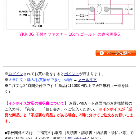
YKK 3G 玉付きファスナー 10cm ゴールド の参考画像5
※
ログイン
されてお買い物をすると
ポイント
が貯まります。
※
大量注文・購入/お買物ができない場合
→
メール注文
※ご注文は24時間受付中です！ 商品代11000円以上で送料無料（一部を除
く）
【インボイス対応の領収書について】
お買い物カート画面内のお客様情報の
ご入力時、「宛名」・「但し書き」へご記入ください。
※インボイスが「必
要な商品」と「不必要な商品」がある場合、2回に分けてご注文をお願いしま
す。
■学校関係の方は、ご指定のお取引（見積書・請求書・納品書・後払い等）で
柔軟に対応いたしますので、事前に
お問い合わせ
ください。