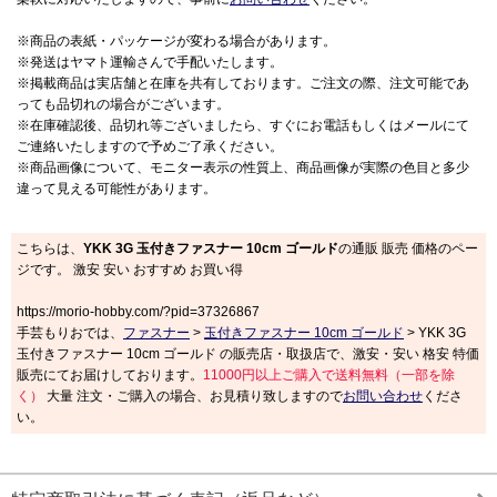
※商品の表紙・パッケージが変わる場合があります。
※発送はヤマト運輸さんで手配いたします。
※掲載商品は実店舗と在庫を共有しております。ご注文の際、注文可能であ
っても品切れの場合がございます。
※在庫確認後、品切れ等ございましたら、すぐにお電話もしくはメールにて
ご連絡いたしますので予めご了承ください。
※商品画像について、モニター表示の性質上、商品画像が実際の色目と多少
違って見える可能性があります。
こちらは、
YKK 3G 玉付きファスナー 10cm ゴールド
の通販 販売 価格のペー
ジです。 激安 安い おすすめ お買い得
https://morio-hobby.com/?pid=37326867
手芸もりおでは、
ファスナー
>
玉付きファスナー 10cm ゴールド
> YKK 3G
玉付きファスナー 10cm ゴールド の販売店・取扱店で、激安・安い 格安 特価
販売にてお届けしております。
11000円以上ご購入で送料無料（一部を除
く）
大量 注文・ご購入の場合、お見積り致しますので
お問い合わせ
くださ
い。