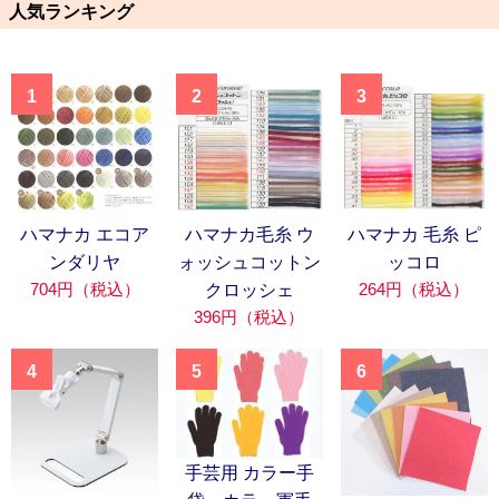
人気ランキング
1
2
3
ハマナカ エコア
ハマナカ毛糸 ウ
ハマナカ 毛糸 ピ
ンダリヤ
ォッシュコットン
ッコロ
704円（税込）
264円（税込）
クロッシェ
396円（税込）
4
5
6
手芸用 カラー手