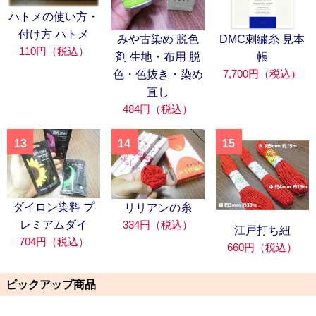
ハトメの使い方・
付け方 ハトメ
みや古染め 脱色
DMC刺繍糸 見本
110円（税込）
剤 生地・布用 脱
帳
7,700円（税込）
色・色抜き・染め
直し
484円（税込）
13
14
15
ダイロン染料 プ
リリアンの糸
334円（税込）
レミアムダイ
江戸打ち紐
704円（税込）
660円（税込）
ピックアップ商品