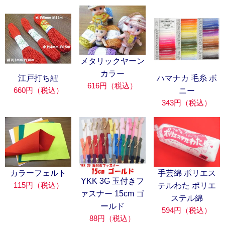
メタリックヤーン
カラー
江戸打ち紐
ハマナカ 毛糸 ボ
616円（税込）
660円（税込）
ニー
343円（税込）
カラーフェルト
手芸綿 ポリエス
YKK 3G 玉付きフ
115円（税込）
テルわた ポリエ
ァスナー 15cm ゴ
ステル綿
ールド
594円（税込）
88円（税込）