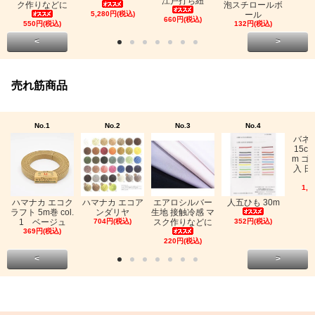
江戸打ち紐
ク作りなどに
泡スチロールボ
5,280円(税込)
ール
660円(税込)
550円(税込)
132円(税込)
<
>
売れ筋商品
No.1
No.2
No.3
No.4
バネ
15c
m ゴ
入 日
1,0
ハマナカ エコク
ハマナカ エコア
エアロシルバー
人五ひも 30m
ラフト 5m巻 col.
ンダリヤ
生地 接触冷感 マ
1 ベージュ
704円(税込)
スク作りなどに
352円(税込)
369円(税込)
220円(税込)
<
>