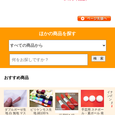
ほかの商品を探す
おすすめ商品
イナ
ンの
ン「
糸
26
ビリケンモス生
ダブルガーゼ生
手芸用 スチボー
地 綿100％
地 白 無地 マス
ル・素ボール 発