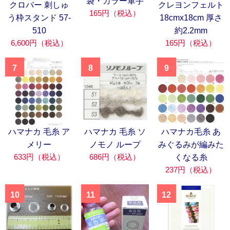
袋・カラー軍手
クロバー 刺しゅ
クレヨンフェルト
165円（税込）
う枠スタンド 57-
18cmx18cm 厚さ
510
約2.2mm
6,600円（税込）
165円（税込）
7
8
9
ハマナカ 毛糸 ア
ハマナカ 毛糸 ソ
ハマナカ毛糸 あ
メリー
ノモノ ループ
みぐるみが編みた
633円（税込）
686円（税込）
くなる糸
237円（税込）
10
11
12