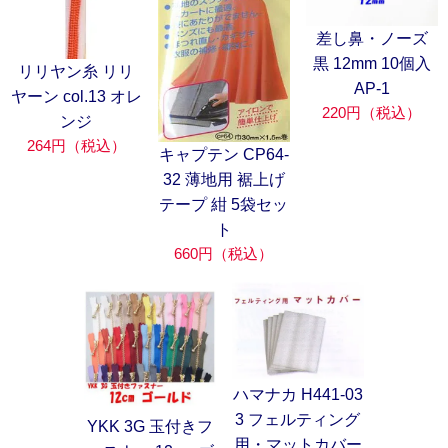
差し鼻・ノーズ
黒 12mm 10個入
リリヤン糸 リリ
AP-1
ヤーン col.13 オレ
220円（税込）
ンジ
264円（税込）
キャプテン CP64-
32 薄地用 裾上げ
テープ 紺 5袋セッ
ト
660円（税込）
ハマナカ H441-03
3 フェルティング
YKK 3G 玉付きフ
用・マットカバー