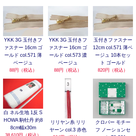
YKK 3G 玉付きフ
YKK 3G 玉付きフ
玉付きファスナー
ァスナー 16cm ゴ
ァスナー 16cm ゴ
12cm col.571 薄ベ
ールド col.571 薄
ールド col.573 濃
ージュ 10本セッ
ベージュ
ベージュ
ト ゴールド
88円（税込）
88円（税込）
820円（税込）
白 ネル生地 1反 S
HOWA 駒牡丹 約8
リリヤン糸 リリ
クロバー モチー
8cm幅x30m
ヤーン col.3 赤色
フ ノーションセ
38,610円（税込）