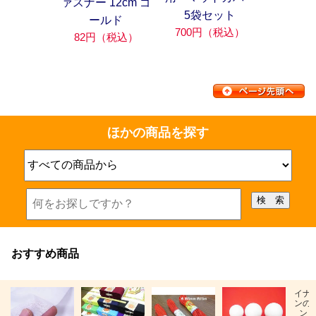
ァスナー 12cm ゴ
5袋セット
ールド
700円（税込）
82円（税込）
ほかの商品を探す
おすすめ商品
イナ
ンの
ン「