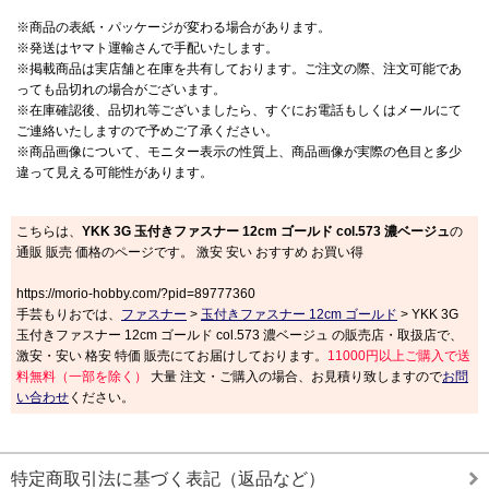
※商品の表紙・パッケージが変わる場合があります。
※発送はヤマト運輸さんで手配いたします。
※掲載商品は実店舗と在庫を共有しております。ご注文の際、注文可能であ
っても品切れの場合がございます。
※在庫確認後、品切れ等ございましたら、すぐにお電話もしくはメールにて
ご連絡いたしますので予めご了承ください。
※商品画像について、モニター表示の性質上、商品画像が実際の色目と多少
違って見える可能性があります。
こちらは、
YKK 3G 玉付きファスナー 12cm ゴールド col.573 濃ベージュ
の
通販 販売 価格のページです。 激安 安い おすすめ お買い得
https://morio-hobby.com/?pid=89777360
手芸もりおでは、
ファスナー
>
玉付きファスナー 12cm ゴールド
> YKK 3G
玉付きファスナー 12cm ゴールド col.573 濃ベージュ の販売店・取扱店で、
激安・安い 格安 特価 販売にてお届けしております。
11000円以上ご購入で送
料無料（一部を除く）
大量 注文・ご購入の場合、お見積り致しますので
お問
い合わせ
ください。
特定商取引法に基づく表記（返品など）