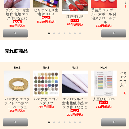
糸
26
ビリケンモス生
ダブルガーゼ生
手芸用 スチボー
地 綿100％
地 白 無地 マス
ル・素ボール 発
江戸打ち紐
ク作りなどに
泡スチロールボ
5,280円(税込)
ール
660円(税込)
550円(税込)
132円(税込)
<
>
売れ筋商品
No.1
No.2
No.3
No.4
バネ
15c
m ゴ
入 日
1,0
ハマナカ エコク
ハマナカ エコア
エアロシルバー
人五ひも 30m
ラフト 5m巻 col.
ンダリヤ
生地 接触冷感 マ
1 ベージュ
704円(税込)
スク作りなどに
352円(税込)
369円(税込)
220円(税込)
<
>