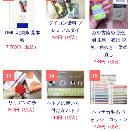
ダイロン染料 プ
レミアムダイ
DMC刺繍糸 見本
みや古染め 脱色
704円（税込）
帳
剤 生地・布用 脱
7,700円（税込）
色・色抜き・染め
直し
484円（税込）
13
14
15
リリアンの糸
ハトメの使い方・
264円（税込）
付け方 ハトメ
ハマナカ毛糸 ウ
110円（税込）
ォッシュコットン
475円（税込）