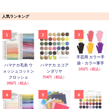
人気ランキング
1
2
3
手芸用 カラー手
袋・カラー軍手
ハマナカ毛糸 ウ
ハマナカ エコア
165円（税込）
ォッシュコットン
ンダリヤ
704円（税込）
クロッシェ
396円（税込）
4
5
6