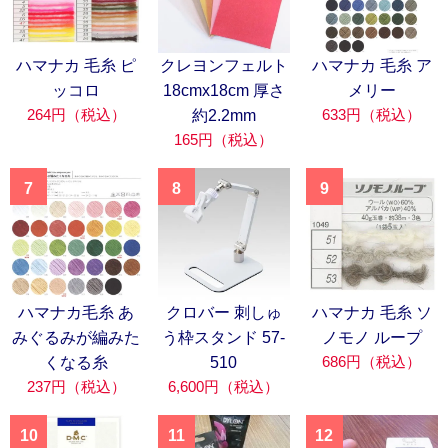
ハマナカ 毛糸 ピ
クレヨンフェルト
ハマナカ 毛糸 ア
ッコロ
18cmx18cm 厚さ
メリー
264円（税込）
633円（税込）
約2.2mm
165円（税込）
7
8
9
ハマナカ毛糸 あ
クロバー 刺しゅ
ハマナカ 毛糸 ソ
みぐるみが編みた
う枠スタンド 57-
ノモノ ループ
686円（税込）
くなる糸
510
237円（税込）
6,600円（税込）
10
11
12