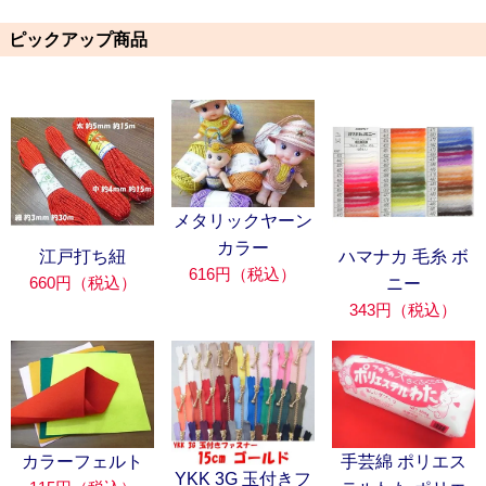
ピックアップ商品
メタリックヤーン
カラー
江戸打ち紐
ハマナカ 毛糸 ボ
616円（税込）
660円（税込）
ニー
343円（税込）
カラーフェルト
手芸綿 ポリエス
YKK 3G 玉付きフ