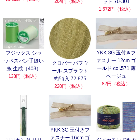
264円（税込）
ット 70-301
1,672円（税込）
YKK 3G 玉付きフ
フジックス シャ
ァスナー 12cm ゴ
ッペスパン手縫い
クロバー パフウ
ールド col.571 薄
糸 生成（403）
ール スプラウト
138円（税込）
ベージュ
約5g入 72-875
82円（税込）
220円（税込）
YKK 3G 玉付きフ
ァスナー 16cm ゴ