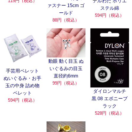
115円（税込）
テルわた ポリエ
ァスナー 15cm ゴ
ステル綿
ールド
594円（税込）
88円（税込）
動眼 動く目玉 ぬ
いぐるみの目玉
手芸用ペレット
直径約6mm
ぬいぐるみ・お手
99円（税込）
玉の中身 詰め物
ダイロンマルチ
ペレット
黒 08 エボニーブ
594円（税込）
ラック
528円（税込）