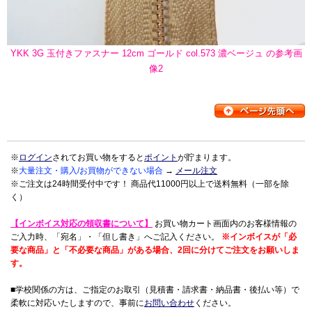
YKK 3G 玉付きファスナー 12cm ゴールド col.573 濃ベージュ の参考画
像2
※
ログイン
されてお買い物をすると
ポイント
が貯まります。
※
大量注文・購入/お買物ができない場合
→
メール注文
※ご注文は24時間受付中です！ 商品代11000円以上で送料無料（一部を除
く）
【インボイス対応の領収書について】
お買い物カート画面内のお客様情報の
ご入力時、「宛名」・「但し書き」へご記入ください。
※インボイスが「必
要な商品」と「不必要な商品」がある場合、2回に分けてご注文をお願いしま
す。
■学校関係の方は、ご指定のお取引（見積書・請求書・納品書・後払い等）で
柔軟に対応いたしますので、事前に
お問い合わせ
ください。