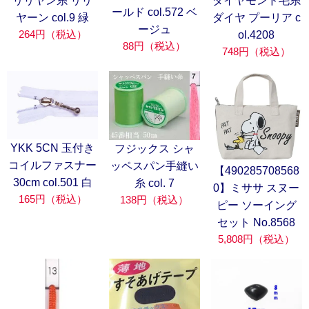
リリヤン糸 リリ
ダイヤモンド毛糸
ールド col.572 ベ
ヤーン col.9 緑
ダイヤ プーリア c
ージュ
264円（税込）
ol.4208
88円（税込）
748円（税込）
YKK 5CN 玉付き
フジックス シャ
コイルファスナー
ッペスパン手縫い
【490285708568
30cm col.501 白
糸 col. 7
0】ミササ スヌー
165円（税込）
138円（税込）
ピー ソーイング
セット No.8568
5,808円（税込）