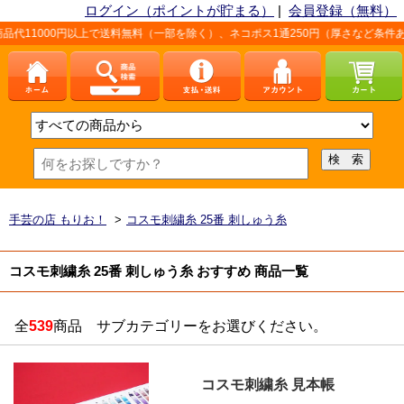
ログイン（ポイントが貯まる）
|
会員登録（無料）
0円以上で送料無料（一部を除く）、ネコポス1通250円（厚さなど条件あり）。詳
手芸の店 もりお！
>
コスモ刺繍糸 25番 刺しゅう糸
コスモ刺繍糸 25番 刺しゅう糸 おすすめ 商品一覧
全
539
商品 サブカテゴリーをお選びください。
コスモ刺繍糸 見本帳