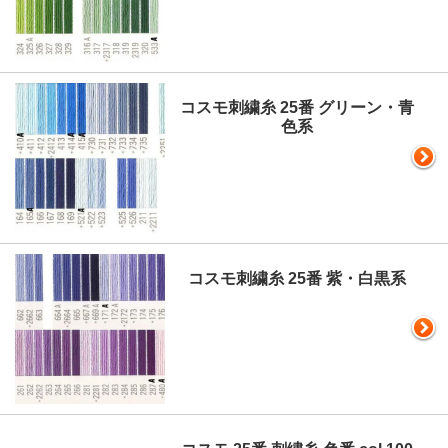
コスモ刺繍糸 25番 グリーン・青
色系
コスモ刺繍糸 25番 紫・白黒系