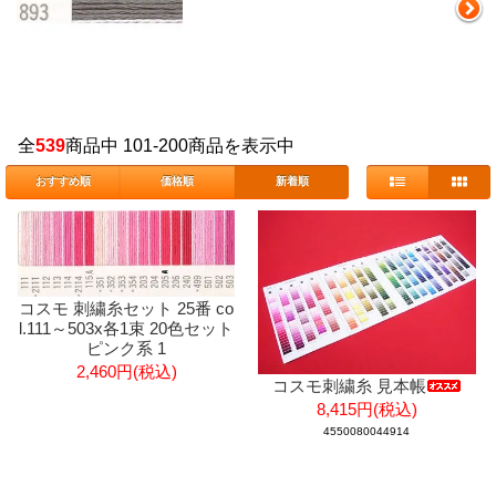
全
539
商品中 101-200商品を表示中
おすすめ順
価格順
新着順
コスモ 刺繍糸セット 25番 co
l.111～503x各1束 20色セット
ピンク系 1
2,460円(税込)
コスモ刺繍糸 見本帳
8,415円(税込)
4550080044914