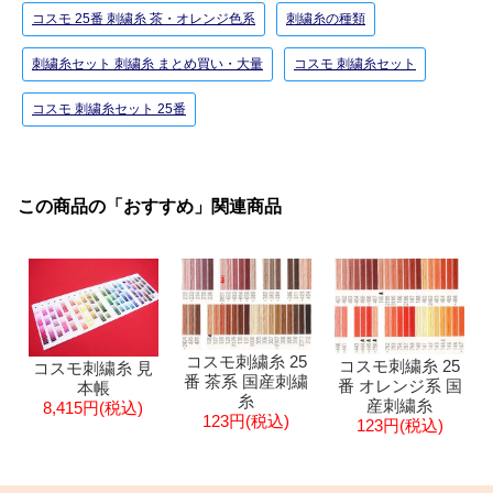
コスモ 25番 刺繍糸 茶・オレンジ色系
刺繍糸の種類
刺繍糸セット 刺繍糸 まとめ買い・大量
コスモ 刺繍糸セット
コスモ 刺繍糸セット 25番
この商品の「おすすめ」関連商品
コスモ刺繍糸 25
コスモ刺繍糸 25
コスモ刺繍糸 見
番 茶系 国産刺繍
番 オレンジ系 国
本帳
糸
産刺繍糸
8,415円(税込)
123円(税込)
123円(税込)