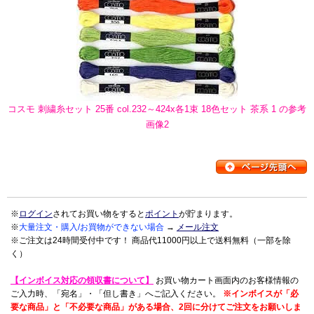
コスモ 刺繍糸セット 25番 col.232～424x各1束 18色セット 茶系 1 の参考
画像2
※
ログイン
されてお買い物をすると
ポイント
が貯まります。
※
大量注文・購入/お買物ができない場合
→
メール注文
※ご注文は24時間受付中です！ 商品代11000円以上で送料無料（一部を除
く）
【インボイス対応の領収書について】
お買い物カート画面内のお客様情報の
ご入力時、「宛名」・「但し書き」へご記入ください。
※インボイスが「必
要な商品」と「不必要な商品」がある場合、2回に分けてご注文をお願いしま