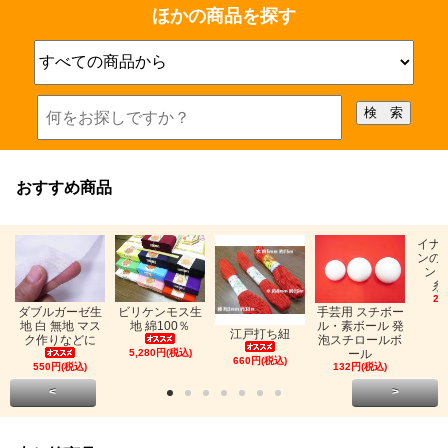
ほかの商品を探す
おすすめ商品
イナ
ンの
ン「
糸
26
ビリケンモス生
ダブルガーゼ生
手芸用 スチボー
地 綿100％
地 白 無地 マス
ル・素ボール 発
江戸打ち紐
ク作りなどに
泡スチロールボ
5,280円(税込)
ール
660円(税込)
550円(税込)
132円(税込)
<
>