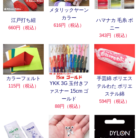
メタリックヤーン
カラー
江戸打ち紐
ハマナカ 毛糸 ボ
616円（税込）
660円（税込）
ニー
343円（税込）
カラーフェルト
手芸綿 ポリエス
YKK 3G 玉付きフ
115円（税込）
テルわた ポリエ
ァスナー 15cm ゴ
ステル綿
ールド
594円（税込）
88円（税込）