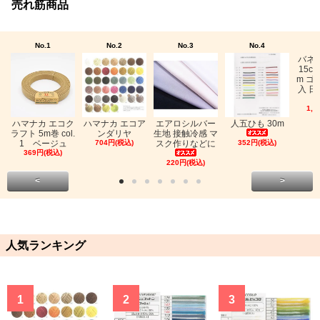
売れ筋商品
No.1
No.2
No.3
No.4
バネ
15c
m ゴ
入 日
1,0
ハマナカ エコク
ハマナカ エコア
エアロシルバー
人五ひも 30m
ラフト 5m巻 col.
ンダリヤ
生地 接触冷感 マ
1 ベージュ
704円(税込)
スク作りなどに
352円(税込)
369円(税込)
220円(税込)
<
>
人気ランキング
1
2
3