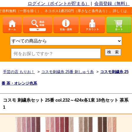
ログイン（ポイントが貯まる）
|
会員登録（無料）
（一部を除く）、ネコポス1通250円（厚さなど条件あり）。詳しくは、こちら「
お支
手芸の店 もりお！
>
コスモ刺繍糸 25番 刺しゅう糸
>
コスモ刺繍糸 25
番 茶・オレンジ色系
コスモ 刺繍糸セット 25番 col.232～424x各1束 18色セット 茶系
1