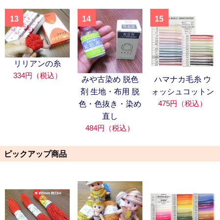
13
14
15
リリアンの糸
334円（税込）
みや古染め 脱色
ハマナカ毛糸 ウ
剤 生地・布用 脱
ォッシュコットン
475円（税込）
色・色抜き・染め
直し
484円（税込）
ピックアップ商品