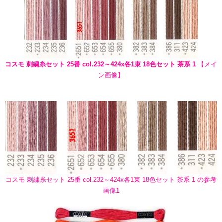
コスモ 刺繍糸セット 25番 col.232～424x各1束 18色セット 茶系 1
【メイ
ン画像】
コスモ 刺繍糸セット 25番 col.232～424x各1束 18色セット 茶系 1 の参考
画像1