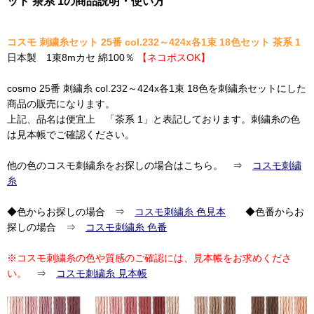
ット 茶系 1の商品説明・使い方
コスモ 刺繍糸セット 25番 col.232～424x各1束 18色セット 茶系 1
日本製 1束8mカセ 綿100％
【ネコポスOK】
cosmo 25番 刺繍糸 col.232～424x各1束 18色を刺繍糸セットにした
商品の販売になります。
上記、品名は便宜上 「茶系 1」と表記しております。刺繍糸の色
は見本帳でご確認ください。
他の色のコスモ刺繍糸をお探しの場合はこちら。 ⇒
コスモ刺繍
糸
◆色からお探しの場合 ⇒
コスモ刺繍糸 色見本
◆色番からお
探しの場合 ⇒
コスモ刺繍糸 色番
※コスモ刺繍糸の色や質感のご確認には、見本帳をお求めくださ
い。
⇒
コスモ刺繍糸 見本帳