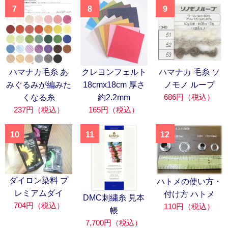
7
8
9
ハマナカ毛糸 あ
クレヨンフェルト
ハマナカ 毛糸 ソ
みぐるみが編みた
18cmx18cm 厚さ
ノモノ ループ
686円（税込）
くなる糸
約2.2mm
237円（税込）
165円（税込）
10
11
12
ダイロン染料 プ
ハトメの使い方・
レミアムダイ
付け方 ハトメ
DMC刺繍糸 見本
704円（税込）
110円（税込）
帳
7,700円（税込）