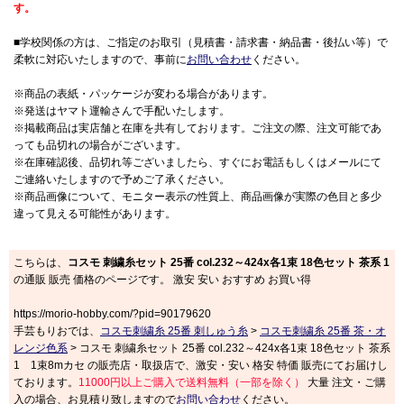
す。
■学校関係の方は、ご指定のお取引（見積書・請求書・納品書・後払い等）で
柔軟に対応いたしますので、事前に
お問い合わせ
ください。
※商品の表紙・パッケージが変わる場合があります。
※発送はヤマト運輸さんで手配いたします。
※掲載商品は実店舗と在庫を共有しております。ご注文の際、注文可能であ
っても品切れの場合がございます。
※在庫確認後、品切れ等ございましたら、すぐにお電話もしくはメールにて
ご連絡いたしますので予めご了承ください。
※商品画像について、モニター表示の性質上、商品画像が実際の色目と多少
違って見える可能性があります。
こちらは、
コスモ 刺繍糸セット 25番 col.232～424x各1束 18色セット 茶系 1
の通販 販売 価格のページです。 激安 安い おすすめ お買い得
https://morio-hobby.com/?pid=90179620
手芸もりおでは、
コスモ刺繍糸 25番 刺しゅう糸
>
コスモ刺繍糸 25番 茶・オ
レンジ色系
> コスモ 刺繍糸セット 25番 col.232～424x各1束 18色セット 茶系
1 1束8mカセ の販売店・取扱店で、激安・安い 格安 特価 販売にてお届けし
ております。
11000円以上ご購入で送料無料（一部を除く）
大量 注文・ご購
入の場合、お見積り致しますので
お問い合わせ
ください。