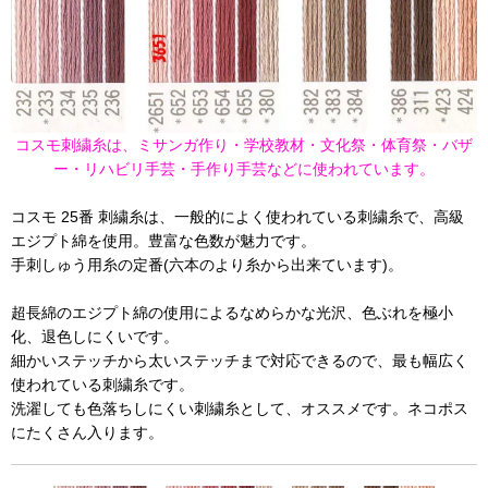
コスモ刺繍糸は、ミサンガ作り・学校教材・文化祭・体育祭・バザ
ー・リハビリ手芸・手作り手芸などに使われています。
コスモ 25番 刺繍糸は、一般的によく使われている刺繍糸で、高級
エジプト綿を使用。豊富な色数が魅力です。
手刺しゅう用糸の定番(六本のより糸から出来ています)。
超長綿のエジプト綿の使用によるなめらかな光沢、色ぶれを極小
化、退色しにくいです。
細かいステッチから太いステッチまで対応できるので、最も幅広く
使われている刺繍糸です。
洗濯しても色落ちしにくい刺繍糸として、オススメです。ネコポス
にたくさん入ります。