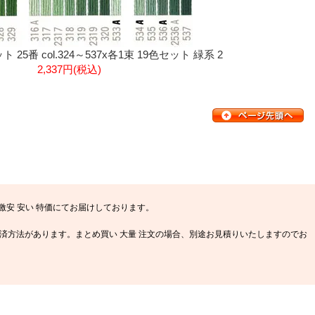
25番 col.324～537x各1束 19色セット 緑系 2
2,337円(税込)
安 安い 特価にてお届けしております。
幅広い決済方法があります。まとめ買い 大量 注文の場合、別途お見積りいたしますのでお