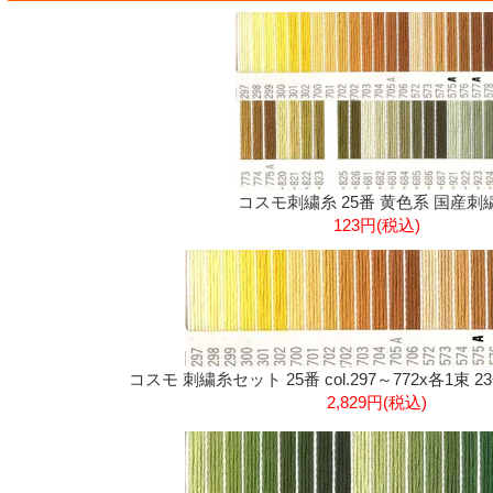
コスモ刺繍糸 25番 黄色系 国産刺
123円(税込)
コスモ 刺繍糸セット 25番 col.297～772x各1束 
2,829円(税込)