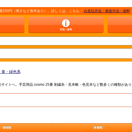
0円（厚さなど条件あり）。詳しくは、こちら「
お支払方法・発送方法・送料
」をご覧
番 黄・緑色系
販サイトへ。手芸用品 cosmo 25番 刺繍糸・見本帳・色見本など数多くの種類
価格順
新着順