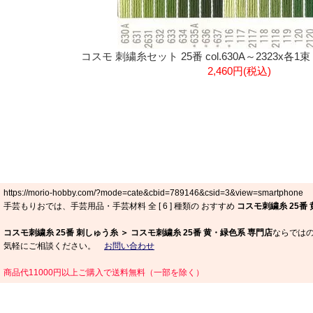
コスモ 刺繍糸セット 25番 col.630A～2323x各1束
2,460円(税込)
https://morio-hobby.com/?mode=cate&cbid=789146&csid=3&view=smartphone
手芸もりおでは、手芸用品・手芸材料 全 [
6
] 種類の おすすめ
コスモ刺繍糸 25番
コスモ刺繍糸 25番 刺しゅう糸 ＞ コスモ刺繍糸 25番 黄・緑色系 専門店
ならではの
気軽にご相談ください。
お問い合わせ
商品代11000円以上ご購入で送料無料（一部を除く）