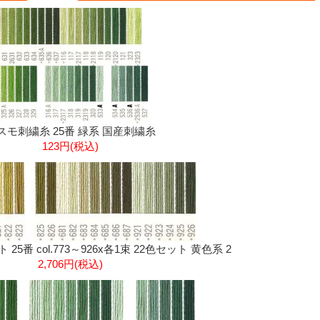
スモ刺繍糸 25番 緑系 国産刺繍糸
123円(税込)
5番 col.773～926x各1束 22色セット 黄色系 2
2,706円(税込)