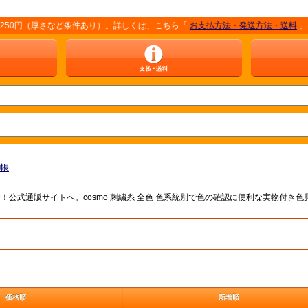
円（厚さなど条件あり）。詳しくは、こちら「
お支払方法・発送方法・送料
」をご覧
本帳
もりお！公式通販サイトへ。cosmo 刺繍糸 全色 色系統別で色の確認に便利な実物
価格順
新着順