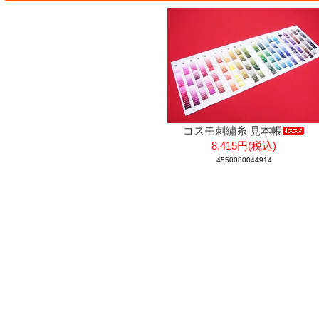
コスモ刺繍糸 見本帳
8,415円(税込)
4550080044914