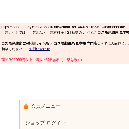
https://morio-hobby.com/?mode=cate&cbid=789146&csid=8&view=smartphone
手芸もりおでは、手芸用品・手芸材料 全 [
2
] 種類の おすすめ
コスモ刺繍糸 見本
コスモ刺繍糸 25番 刺しゅう糸 ＞ コスモ刺繍糸 見本帳 専門店
ならではの品揃え。ご
相談ください。
お問い合わせ
商品代11000円以上ご購入で送料無料（一部を除く）
会員メニュー
ショップ ログイン