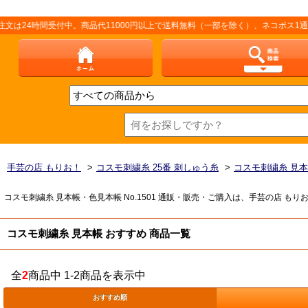
4時間受付中。商品代11000円以上で送料無料（一部を除く）、ネコポス1通250
手芸の店 もりお！
>
コスモ刺繍糸 25番 刺しゅう糸
>
コスモ刺繍糸 見
コスモ刺繍糸 見本帳・色見本帳 No.1501 通販・販売・ご購入は、手芸の店 
コスモ刺繍糸 見本帳 おすすめ 商品一覧
全
2
商品中 1-2商品を表示中
おすすめ順