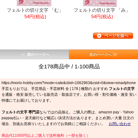
フェルトの切り文字 「む」
フェルトの切り文字 「み」
54円(税込)
54円(税込)
前のページへ
次のページへ
全178商品中 / 1-100商品
https://morio-hobby.com/?mode=cate&cbid=1062963&csid=0&view=smartphone
手芸もりおでは、手芸用品・手芸材料 全 [
178
] 種類の おすすめ
フェルトの文字
を通販・格安 販売している販売店・取扱店です。お買い得・割引価格・激安 安い
特価にてお届けしております。
フェルトの文字 専門店
ならではの品揃え。ご購入の際は、amazon pay・Yahoo
paypay払い・楽天銀行など幅広い決済方法があります。まとめ買い 大量 注文の
場合、別途お見積りいたしますのでお気軽にご相談ください。
お問い合わせ
商品代11000円以上ご購入で送料無料（一部を除く）