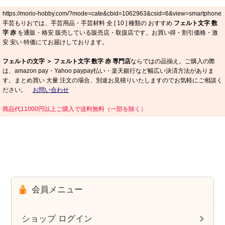
https://morio-hobby.com/?mode=cate&cbid=1062963&csid=6&view=smartphone
手芸もりおでは、手芸用品・手芸材料 全 [
10
] 種類の おすすめ
フェルト文字 数
字 赤
を通販・格安 販売している販売店・取扱店です。お買い得・割引価格・激
安 安い 特価にてお届けしております。
フェルトの文字 ＞ フェルト文字 数字 赤 専門店
ならではの品揃え。ご購入の際
は、amazon pay・Yahoo paypay払い・楽天銀行など幅広い決済方法がありま
す。まとめ買い 大量 注文の場合、別途お見積りいたしますのでお気軽にご相談く
ださい。
お問い合わせ
商品代11000円以上ご購入で送料無料（一部を除く）
会員メニュー
ショップ ログイン