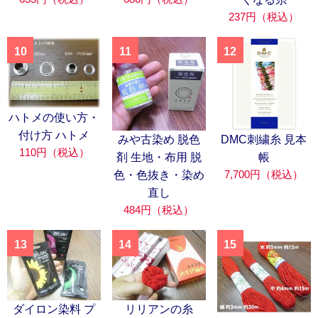
237円（税込）
10
11
12
ハトメの使い方・
付け方 ハトメ
みや古染め 脱色
DMC刺繍糸 見本
110円（税込）
剤 生地・布用 脱
帳
7,700円（税込）
色・色抜き・染め
直し
484円（税込）
13
14
15
ダイロン染料 プ
リリアンの糸