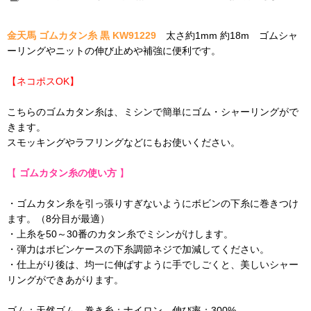
金天馬 ゴムカタン糸 黒 KW91229
太さ約1mm 約18m ゴムシャ
ーリングやニットの伸び止めや補強に便利です。
【ネコポスOK】
こちらのゴムカタン糸は、ミシンで簡単にゴム・シャーリングがで
きます。
スモッキングやラフリングなどにもお使いください。
【
ゴムカタン糸の使い方
】
・ゴムカタン糸を引っ張りすぎないようにボビンの下糸に巻きつけ
ます。（8分目が最適）
・上糸を50～30番のカタン糸でミシンがけします。
・弾力はボビンケースの下糸調節ネジで加減してください。
・仕上がり後は、均一に伸ばすように手でしごくと、美しいシャー
リングができあがります。
ゴム：天然ゴム 巻き糸：ナイロン 伸び率：300%