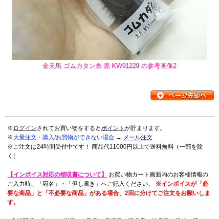
金天馬 ゴムカタン糸 黒 KW91229 の参考画像2
※
ログイン
されてお買い物をすると
ポイント
が貯まります。
※
大量注文・購入/お買物ができない場合
→
メール注文
※ご注文は24時間受付中です！ 商品代11000円以上で送料無料（一部を除
く）
【インボイス対応の領収書について】
お買い物カート画面内のお客様情報の
ご入力時、「宛名」・「但し書き」へご記入ください。
※インボイスが「必
要な商品」と「不必要な商品」がある場合、2回に分けてご注文をお願いしま
す。