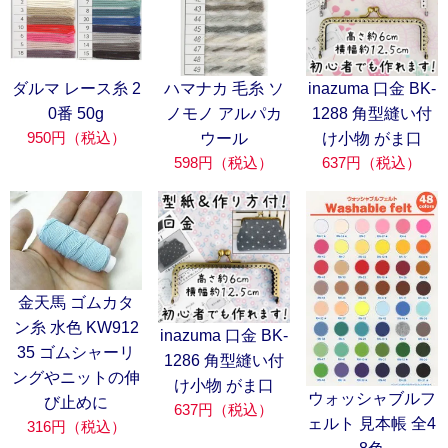
ダルマ レース糸 2
ハマナカ 毛糸 ソ
inazuma 口金 BK-
0番 50g
ノモノ アルパカ
1288 角型縫い付
950円（税込）
ウール
け小物 がま口
598円（税込）
637円（税込）
金天馬 ゴムカタ
ン糸 水色 KW912
inazuma 口金 BK-
35 ゴムシャーリ
1286 角型縫い付
ングやニットの伸
け小物 がま口
ウォッシャブルフ
び止めに
637円（税込）
ェルト 見本帳 全4
316円（税込）