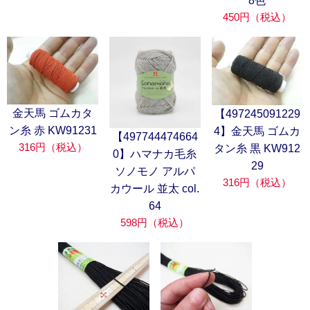
8色
450円（税込）
金天馬 ゴムカタ
【497245091229
ン糸 赤 KW91231
4】金天馬 ゴムカ
【497744474664
316円（税込）
タン糸 黒 KW912
0】ハマナカ毛糸
29
ソノモノ アルパ
316円（税込）
カウール 並太 col.
64
598円（税込）