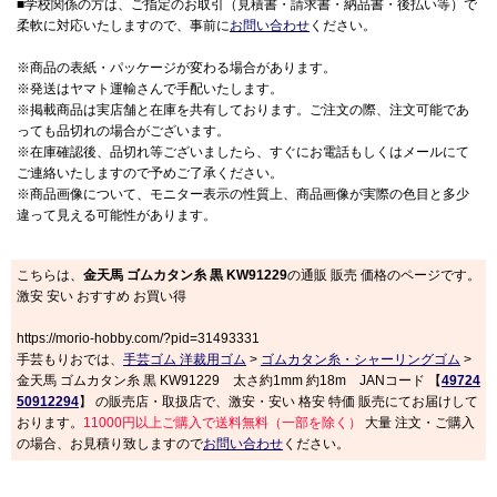
■学校関係の方は、ご指定のお取引（見積書・請求書・納品書・後払い等）で
柔軟に対応いたしますので、事前に
お問い合わせ
ください。
※商品の表紙・パッケージが変わる場合があります。
※発送はヤマト運輸さんで手配いたします。
※掲載商品は実店舗と在庫を共有しております。ご注文の際、注文可能であ
っても品切れの場合がございます。
※在庫確認後、品切れ等ございましたら、すぐにお電話もしくはメールにて
ご連絡いたしますので予めご了承ください。
※商品画像について、モニター表示の性質上、商品画像が実際の色目と多少
違って見える可能性があります。
こちらは、
金天馬 ゴムカタン糸 黒 KW91229
の通販 販売 価格のページです。
激安 安い おすすめ お買い得
https://morio-hobby.com/?pid=31493331
手芸もりおでは、
手芸ゴム 洋裁用ゴム
>
ゴムカタン糸・シャーリングゴム
>
金天馬 ゴムカタン糸 黒 KW91229 太さ約1mm 約18m JANコード 【
49724
50912294
】 の販売店・取扱店で、激安・安い 格安 特価 販売にてお届けして
おります。
11000円以上ご購入で送料無料（一部を除く）
大量 注文・ご購入
の場合、お見積り致しますので
お問い合わせ
ください。