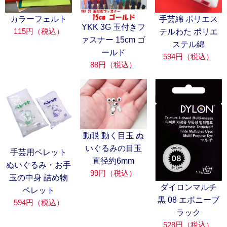
カラーフェルト
手芸綿 ポリエス
YKK 3G 玉付きフ
115円（税込）
テルわた ポリエ
ァスナー 15cm ゴ
ステル綿
ールド
594円（税込）
88円（税込）
動眼 動く目玉 ぬ
いぐるみの目玉
手芸用ペレット
直径約6mm
ぬいぐるみ・お手
99円（税込）
玉の中身 詰め物
ダイロンマルチ
ペレット
黒 08 エボニーブ
594円（税込）
ラック
528円（税込）