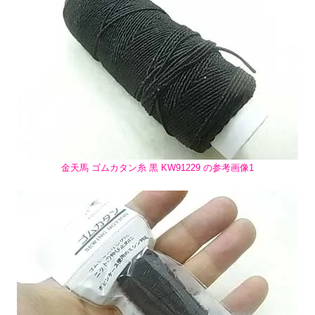
金天馬 ゴムカタン糸 黒 KW91229 の参考画像1