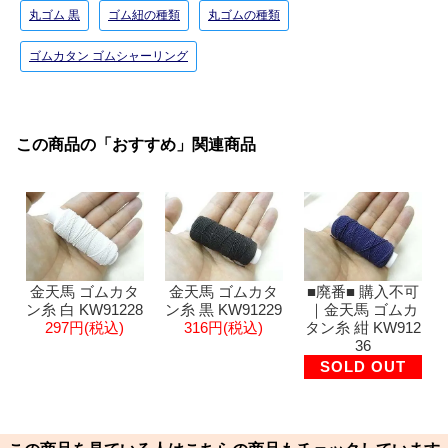
丸ゴム 黒
ゴム紐の種類
丸ゴムの種類
ゴムカタン ゴムシャーリング
この商品の「おすすめ」関連商品
金天馬 ゴムカタ
金天馬 ゴムカタ
■廃番■ 購入不可
ン糸 白 KW91228
ン糸 黒 KW91229
｜金天馬 ゴムカ
297円(税込)
316円(税込)
タン糸 紺 KW912
36
SOLD OUT