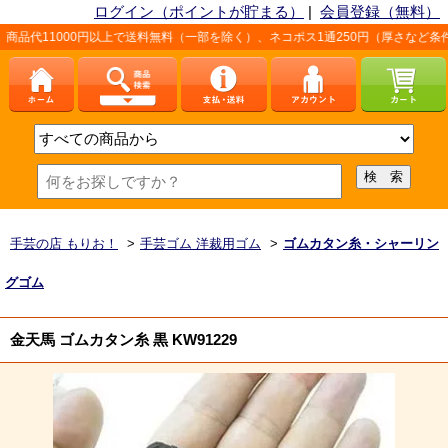
ログイン（ポイントが貯まる）
|
会員登録（無料）
00円以上で送料無料（一部を除く）、ネコポス1通250円（厚さなど条件あり）。詳
手芸の店 もりお！
>
手芸ゴム 洋裁用ゴム
>
ゴムカタン糸・シャーリン
グゴム
金天馬 ゴムカタン糸 黒 KW91229