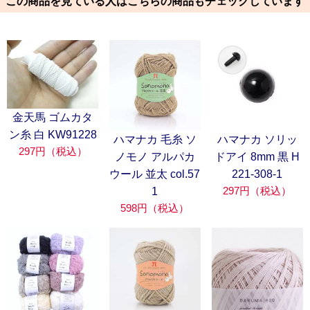
この商品を見ている人はこちらの商品もチェックしています
金天馬 ゴムカタ
ン糸 白 KW91228
ハマナカ 毛糸 ソ
ハマナカ ソリッ
297円（税込）
ノモノ アルパカ
ドアイ 8mm 黒 H
ウール 並太 col.57
221-308-1
297円（税込）
1
598円（税込）