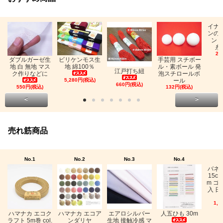
イナ
ンの
ン「
糸
26
ビリケンモス生
ダブルガーゼ生
手芸用 スチボー
地 綿100％
地 白 無地 マス
ル・素ボール 発
江戸打ち紐
ク作りなどに
泡スチロールボ
5,280円(税込)
ール
660円(税込)
550円(税込)
132円(税込)
<
>
売れ筋商品
No.1
No.2
No.3
No.4
バネ
15c
m ゴ
入 日
1,0
ハマナカ エコク
ハマナカ エコア
エアロシルバー
人五ひも 30m
ラフト 5m巻 col.
ンダリヤ
生地 接触冷感 マ