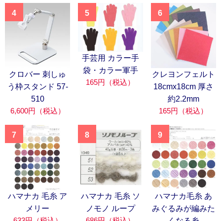
4
5
6
手芸用 カラー手
袋・カラー軍手
クロバー 刺しゅ
クレヨンフェルト
165円（税込）
う枠スタンド 57-
18cmx18cm 厚さ
510
約2.2mm
6,600円（税込）
165円（税込）
7
8
9
ハマナカ 毛糸 ア
ハマナカ 毛糸 ソ
ハマナカ毛糸 あ
メリー
ノモノ ループ
みぐるみが編みた
633円（税込）
686円（税込）
くなる糸