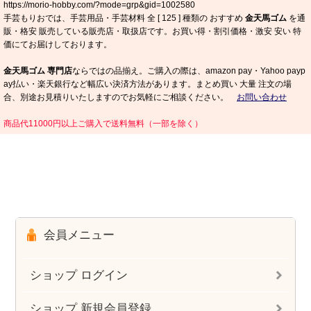
https://morio-hobby.com/?mode=grp&gid=1002580
手芸もりおでは、手芸用品・手芸材料 全 [
125
] 種類の おすすめ
金天馬ゴム
を通
販・格安 販売している販売店・取扱店です。お買い得・割引価格・激安 安い 特
価にてお届けしております。
金天馬ゴム 専門店
ならではの品揃え。ご購入の際は、amazon pay・Yahoo payp
ay払い・楽天銀行など幅広い決済方法があります。まとめ買い 大量 注文の場
合、別途お見積りいたしますのでお気軽にご相談ください。
お問い合わせ
商品代11000円以上ご購入で送料無料（一部を除く）
会員メニュー
ショップ ログイン
ショップ 新規会員登録