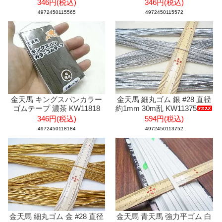
346円(税込)
346円(税込)
4972450115565
4972450115572
金天馬 キングスパンカラー
金天馬 細丸ゴム 銀 #28 直径
ゴムテープ 濃茶 KW11818
約1mm 30m乱 KW11375
346円(税込)
594円(税込)
4972450118184
4972450113752
金天馬 細丸ゴム 金 #28 直径
金天馬 青天馬 強力平ゴム 白