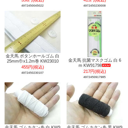
4972450045022
4972450230008
金天馬 ボタンホールゴム 白
金天馬 抗菌マスクゴム 白 6
25mm巾x1.2m巻 KW23010
m KW91798
455円(税込)
217円(税込)
4972450230107
4972450917985
金天馬 ゴムカタン糸 白 KW9
金天馬 ゴムカタン糸 黒 KW9