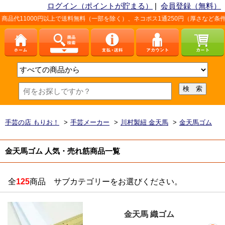
ログイン（ポイントが貯まる）
|
会員登録（無料）
で送料無料（一部を除く）、ネコポス1通250円（厚さなど条件あり）。詳しくは、こ
手芸の店 もりお！
>
手芸メーカー
>
川村製紐 金天馬
>
金天馬ゴム
金天馬ゴム 人気・売れ筋商品一覧
全
125
商品 サブカテゴリーをお選びください。
金天馬 織ゴム