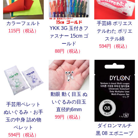
カラーフェルト
手芸綿 ポリエス
YKK 3G 玉付きフ
115円（税込）
テルわた ポリエ
ァスナー 15cm ゴ
ステル綿
ールド
594円（税込）
88円（税込）
動眼 動く目玉 ぬ
いぐるみの目玉
手芸用ペレット
直径約6mm
ぬいぐるみ・お手
99円（税込）
玉の中身 詰め物
ダイロンマルチ
ペレット
黒 08 エボニーブ
594円（税込）