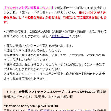
【インボイス対応の領収書について】
お買い物カート画面内のお客様情報の
ご入力時、「宛名」・「但し書き」へご記入ください。
※インボイスが「必
要な商品」と「不必要な商品」がある場合、2回に分けてご注文をお願いしま
す。
■学校関係の方は、ご指定のお取引（見積書・請求書・納品書・後払い等）で
柔軟に対応いたしますので、事前に
お問い合わせ
ください。
※商品の表紙・パッケージが変わる場合があります。
※発送はヤマト運輸さんで手配いたします。
※掲載商品は実店舗と在庫を共有しております。ご注文の際、注文可能であ
っても品切れの場合がございます。
※在庫確認後、品切れ等ございましたら、すぐにお電話もしくはメールにて
ご連絡いたしますので予めご了承ください。
※商品画像について、モニター表示の性質上、商品画像が実際の色目と多少
違って見える可能性があります。
こちらは、
金天馬 ソフトテックスゴムテープ 白 4コール KW10370
の通販 販
売 価格のページです。 激安 安い おすすめ お買い得
https://morio-hobby.com/?pid=31480018
手芸もりおでは、
手芸ゴム 洋裁用ゴム
>
ソフトテックスゴムテープ
> 金天馬