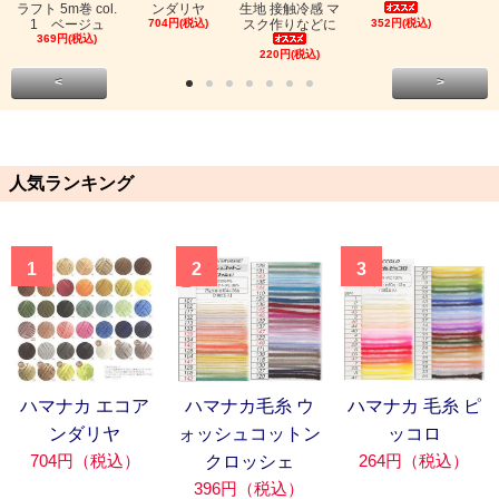
ラフト 5m巻 col.
ンダリヤ
生地 接触冷感 マ
1 ベージュ
704円(税込)
スク作りなどに
352円(税込)
369円(税込)
220円(税込)
<
>
人気ランキング
1
2
3
ハマナカ エコア
ハマナカ毛糸 ウ
ハマナカ 毛糸 ピ
ンダリヤ
ォッシュコットン
ッコロ
704円（税込）
264円（税込）
クロッシェ
396円（税込）