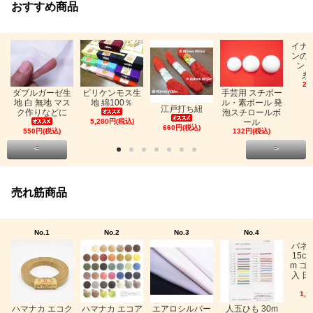
おすすめ商品
イナ
ンの
ン「
糸
26
ビリケンモス生
ダブルガーゼ生
手芸用 スチボー
地 綿100％
地 白 無地 マス
ル・素ボール 発
江戸打ち紐
ク作りなどに
泡スチロールボ
5,280円(税込)
ール
660円(税込)
550円(税込)
132円(税込)
<
>
売れ筋商品
No.1
No.2
No.3
No.4
バネ
15c
m ゴ
入 日
1,0
ハマナカ エコク
ハマナカ エコア
エアロシルバー
人五ひも 30m