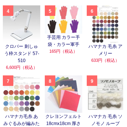
4
5
6
手芸用 カラー手
袋・カラー軍手
クロバー 刺しゅ
ハマナカ 毛糸 ア
165円（税込）
う枠スタンド 57-
メリー
633円（税込）
510
6,600円（税込）
7
8
9
ハマナカ毛糸 あ
クレヨンフェルト
ハマナカ 毛糸 ソ
みぐるみが編みた
18cmx18cm 厚さ
ノモノ ループ