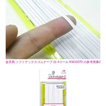
金天馬 ソフトテックスゴムテープ 白 4コール KW10370 の参考画像2