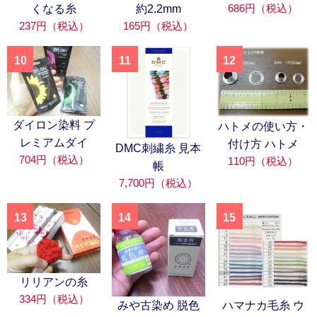
686円（税込）
くなる糸
約2.2mm
237円（税込）
165円（税込）
10
11
12
ダイロン染料 プ
ハトメの使い方・
レミアムダイ
付け方 ハトメ
DMC刺繍糸 見本
704円（税込）
110円（税込）
帳
7,700円（税込）
13
14
15
リリアンの糸
334円（税込）
みや古染め 脱色
ハマナカ毛糸 ウ