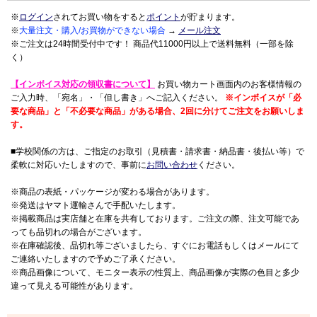
※
ログイン
されてお買い物をすると
ポイント
が貯まります。
※
大量注文・購入/お買物ができない場合
→
メール注文
※ご注文は24時間受付中です！ 商品代11000円以上で送料無料（一部を除
く）
【インボイス対応の領収書について】
お買い物カート画面内のお客様情報の
ご入力時、「宛名」・「但し書き」へご記入ください。
※インボイスが「必
要な商品」と「不必要な商品」がある場合、2回に分けてご注文をお願いしま
す。
■学校関係の方は、ご指定のお取引（見積書・請求書・納品書・後払い等）で
柔軟に対応いたしますので、事前に
お問い合わせ
ください。
※商品の表紙・パッケージが変わる場合があります。
※発送はヤマト運輸さんで手配いたします。
※掲載商品は実店舗と在庫を共有しております。ご注文の際、注文可能であ
っても品切れの場合がございます。
※在庫確認後、品切れ等ございましたら、すぐにお電話もしくはメールにて
ご連絡いたしますので予めご了承ください。
※商品画像について、モニター表示の性質上、商品画像が実際の色目と多少
違って見える可能性があります。