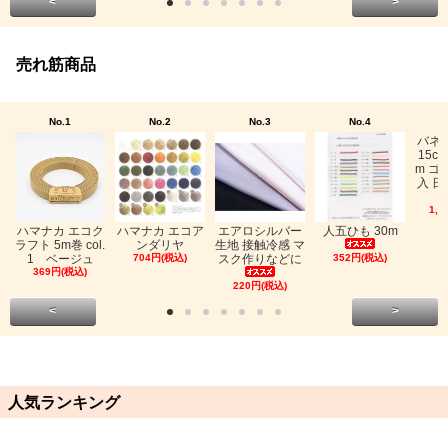
<
>
売れ筋商品
No.1
No.2
No.3
No.4
バネ
15c
m ゴ
入 日
1,0
ハマナカ エコク
ハマナカ エコア
エアロシルバー
人五ひも 30m
ラフト 5m巻 col.
ンダリヤ
生地 接触冷感 マ
1 ベージュ
704円(税込)
スク作りなどに
352円(税込)
369円(税込)
220円(税込)
<
>
人気ランキング