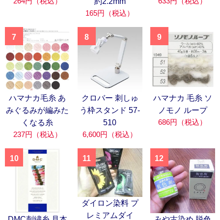
264円（税込）
633円（税込）
約2.2mm
165円（税込）
7
8
9
ハマナカ毛糸 あ
クロバー 刺しゅ
ハマナカ 毛糸 ソ
みぐるみが編みた
う枠スタンド 57-
ノモノ ループ
686円（税込）
くなる糸
510
237円（税込）
6,600円（税込）
10
11
12
ダイロン染料 プ
レミアムダイ
DMC刺繍糸 見本
みや古染め 脱色