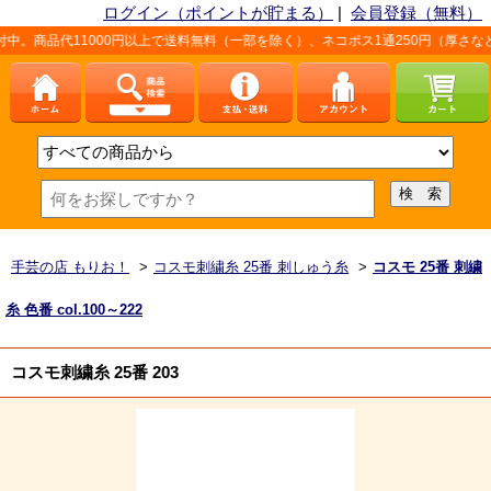
ログイン（ポイントが貯まる）
|
会員登録（無料）
11000円以上で送料無料（一部を除く）、ネコポス1通250円（厚さなど条件あり
手芸の店 もりお！
>
コスモ刺繍糸 25番 刺しゅう糸
>
コスモ 25番 刺繍
糸 色番 col.100～222
コスモ刺繍糸 25番 203