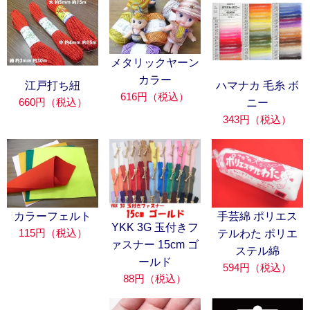
メタリックヤーン
カラー
江戸打ち紐
ハマナカ 毛糸 ボ
616円（税込）
660円（税込）
ニー
343円（税込）
カラーフェルト
手芸綿 ポリエス
YKK 3G 玉付きフ
115円（税込）
テルわた ポリエ
ァスナー 15cm ゴ
ステル綿
ールド
594円（税込）
88円（税込）