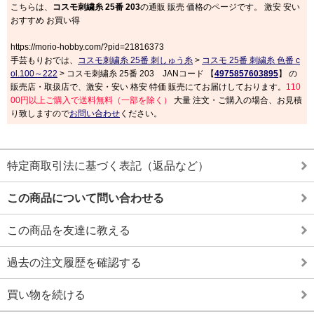
こちらは、
コスモ刺繍糸 25番 203
の通販 販売 価格のページです。 激安 安い
おすすめ お買い得
https://morio-hobby.com/?pid=21816373
手芸もりおでは、
コスモ刺繍糸 25番 刺しゅう糸
>
コスモ 25番 刺繍糸 色番 c
ol.100～222
> コスモ刺繍糸 25番 203 JANコード 【
4975857603895
】 の
販売店・取扱店で、激安・安い 格安 特価 販売にてお届けしております。
110
00円以上ご購入で送料無料（一部を除く）
大量 注文・ご購入の場合、お見積
り致しますので
お問い合わせ
ください。
特定商取引法に基づく表記（返品など）
この商品について問い合わせる
この商品を友達に教える
過去の注文履歴を確認する
買い物を続ける