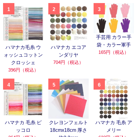
1
2
3
手芸用 カラー手
袋・カラー軍手
ハマナカ毛糸 ウ
ハマナカ エコア
165円（税込）
ォッシュコットン
ンダリヤ
704円（税込）
クロッシェ
396円（税込）
4
5
6
ハマナカ 毛糸 ピ
クレヨンフェルト
ハマナカ 毛糸 ア
ッコロ
18cmx18cm 厚さ
メリー