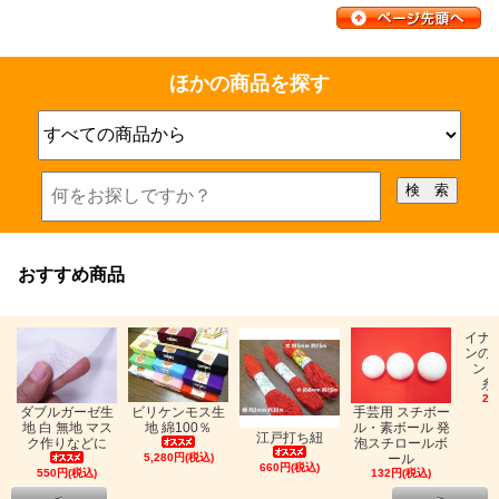
ほかの商品を探す
おすすめ商品
イナ
ンの
ン「
糸
26
ビリケンモス生
ダブルガーゼ生
手芸用 スチボー
地 綿100％
地 白 無地 マス
ル・素ボール 発
江戸打ち紐
ク作りなどに
泡スチロールボ
5,280円(税込)
ール
660円(税込)
550円(税込)
132円(税込)