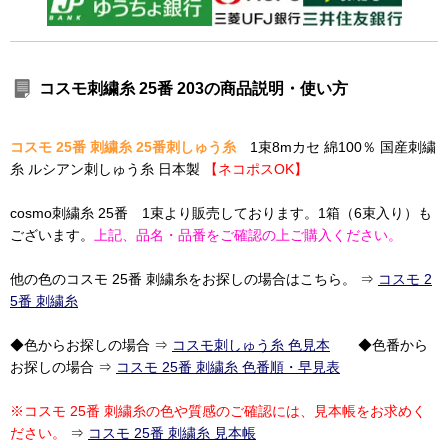
コスモ刺繍糸 25番 203の商品説明・使い方
コスモ 25番 刺繍糸 25番刺しゅう糸
1束8mカセ 綿100％ 国産刺繍
糸 ルシアン刺しゅう糸 日本製
【ネコポスOK】
cosmo刺繍糸 25番 1束より販売しております。1箱（6束入り）も
ございます。
上記、品名・品番をご確認の上ご購入ください。
他の色のコスモ 25番 刺繍糸をお探しの場合はこちら。 ⇒
コスモ 2
5番 刺繍糸
◆色からお探しの場合 ⇒
コスモ刺しゅう糸 色見本
◆色番から
お探しの場合 ⇒
コスモ 25番 刺繍糸 色番順・早見表
※コスモ 25番 刺繍糸の色や質感のご確認には、見本帳をお求めく
ださい。
⇒
コスモ 25番 刺繍糸 見本帳