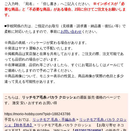
ご入力時、「宛名」・「但し書き」へご記入ください。
※インボイスが「必
要な商品」と「不必要な商品」がある場合、2回に分けてご注文をお願いしま
す。
■学校関係の方は、ご指定のお取引（見積書・請求書・納品書・後払い等）で
柔軟に対応いたしますので、事前に
お問い合わせ
ください。
※商品の表紙・パッケージが変わる場合があります。
※発送はヤマト運輸さんで手配いたします。
※掲載商品は実店舗と在庫を共有しております。ご注文の際、注文可能であ
っても品切れの場合がございます。
※在庫確認後、品切れ等ございましたら、すぐにお電話もしくはメールにて
ご連絡いたしますので予めご了承ください。
※商品画像について、モニター表示の性質上、商品画像が実際の色目と多少
違って見える可能性があります。
こちらは、
リッチモア毛糸 バカラ クロッシェ
の通販 販売 価格のページで
す。 激安 安い おすすめ お買い得
https://morio-hobby.com/?pid=188243786
手芸もりおでは、
リッチモア 毛糸・手編み糸
>
リッチモア毛糸 バカラ クロッ
シェ 【秋冬毛糸】
> リッチモア毛糸 バカラ クロッシェ 【お取り寄せ ネコ
ポス不可】 40g玉巻 約168m JANコード 【
4522017516856
】 の販売店・取