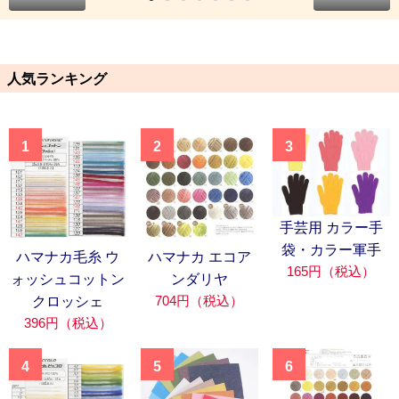
人気ランキング
1
2
3
手芸用 カラー手
袋・カラー軍手
ハマナカ毛糸 ウ
ハマナカ エコア
165円（税込）
ォッシュコットン
ンダリヤ
704円（税込）
クロッシェ
396円（税込）
4
5
6