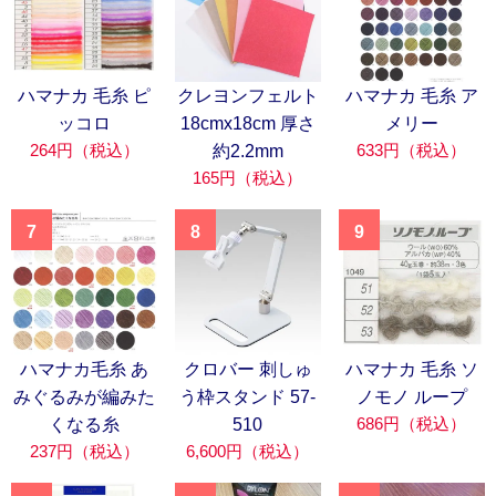
ハマナカ 毛糸 ピ
クレヨンフェルト
ハマナカ 毛糸 ア
ッコロ
18cmx18cm 厚さ
メリー
264円（税込）
633円（税込）
約2.2mm
165円（税込）
7
8
9
ハマナカ毛糸 あ
クロバー 刺しゅ
ハマナカ 毛糸 ソ
みぐるみが編みた
う枠スタンド 57-
ノモノ ループ
686円（税込）
くなる糸
510
237円（税込）
6,600円（税込）