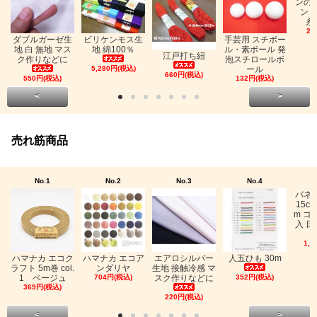
ンの
ン「
糸
26
ビリケンモス生
ダブルガーゼ生
手芸用 スチボー
地 綿100％
地 白 無地 マス
ル・素ボール 発
江戸打ち紐
ク作りなどに
泡スチロールボ
5,280円(税込)
ール
660円(税込)
550円(税込)
132円(税込)
<
>
売れ筋商品
No.1
No.2
No.3
No.4
バネ
15c
m ゴ
入 日
1,0
ハマナカ エコク
ハマナカ エコア
エアロシルバー
人五ひも 30m
ラフト 5m巻 col.
ンダリヤ
生地 接触冷感 マ
1 ベージュ
704円(税込)
スク作りなどに
352円(税込)
369円(税込)
220円(税込)
<
>