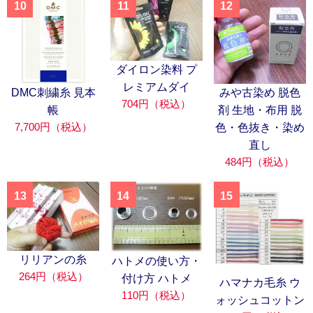
10
11
12
ダイロン染料 プ
レミアムダイ
DMC刺繍糸 見本
みや古染め 脱色
704円（税込）
帳
剤 生地・布用 脱
7,700円（税込）
色・色抜き・染め
直し
484円（税込）
13
14
15
リリアンの糸
ハトメの使い方・
264円（税込）
付け方 ハトメ
ハマナカ毛糸 ウ
110円（税込）
ォッシュコットン