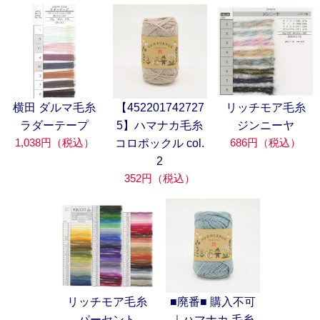
横田 ダルマ毛糸
【452201742727
リッチモア毛糸
ラダーテープ
5】ハマナカ毛糸
ジンニーヤ
1,038円（税込）
686円（税込）
コロポックル col.
2
352円（税込）
リッチモア毛糸
■廃番■ 購入不可
パーセント
｜ハマナカ 毛糸