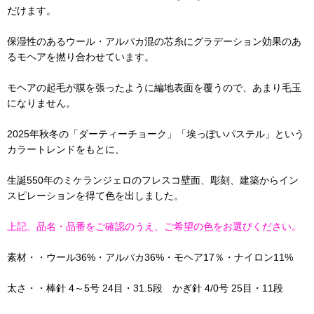
だけます。
保湿性のあるウール・アルパカ混の芯糸にグラデーション効果のあ
るモヘアを撚り合わせています。
モヘアの起毛が膜を張ったように編地表面を覆うので、あまり毛玉
になりません。
2025年秋冬の「ダーティーチョーク」「埃っぽいパステル」という
カラートレンドをもとに、
生誕550年のミケランジェロのフレスコ壁面、彫刻、建築からイン
スピレーションを得て色を出しました。
上記、品名・品番をご確認のうえ、ご希望の色をお選びください。
素材・・ウール36%・アルパカ36%・モヘア17％・ナイロン11%
太さ・・棒針 4～5号 24目・31.5段 かぎ針 4/0号 25目・11段