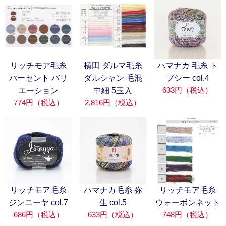
リッチモア毛糸
横田 ダルマ毛糸
ハマナカ 毛糸 ト
パーセント バリ
ダルシャン 毛混
プシー col.4
633円（税込）
エーション
中細 5玉入
774円（税込）
2,816円（税込）
リッチモア毛糸
ハマナカ毛糸 弥
リッチモア毛糸
ジンニーヤ col.7
生 col.5
ウォーボンネット
686円（税込）
633円（税込）
748円（税込）