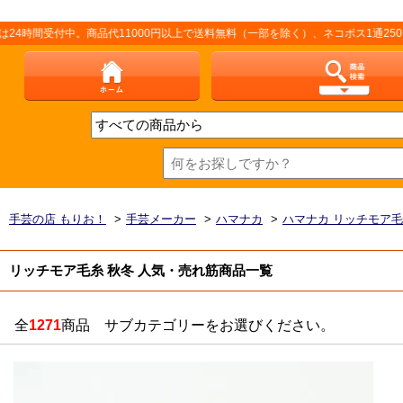
付中。商品代11000円以上で送料無料（一部を除く）、ネコポス1通250円（厚さ
手芸の店 もりお！
>
手芸メーカー
>
ハマナカ
>
ハマナカ リッチモア
リッチモア毛糸 秋冬 人気・売れ筋商品一覧
全
1271
商品 サブカテゴリーをお選びください。